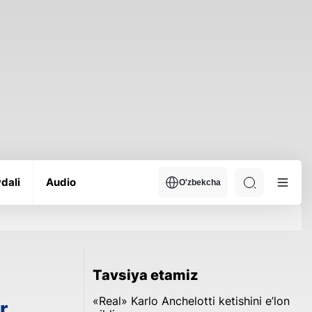
dali
Audio
O'zbekcha
Tavsiya etamiz
«Real» Karlo Anchelotti ketishini e’lon
r