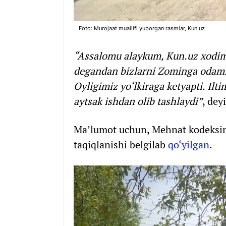
Foto: Murojaat muallifi yuborgan rasmlar, Kun.uz
“Assalomu alaykum, Kun.uz xodimla
degandan bizlarni Zominga odamlar
Oyligimiz yo‘lkiraga ketyapti. Il
aytsak ishdan olib tashlaydi”
, dey
Ma’lumot uchun, Mehnat kodeksi
taqiqlanishi belgilab
qo‘yilgan
.