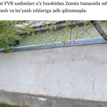
oyat FVB xodimlari o‘z hisobidan Zomin tumanida o
lash va bo‘yash ishlariga jalb qilinmoqda.