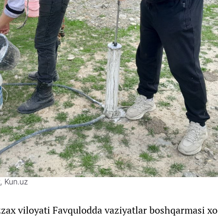
, Kun.uz
zzax viloyati Favqulodda vaziyatlar boshqarmasi x