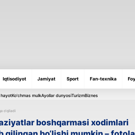
Iqtisodiyot
Jamiyat
Sport
Fan-texnika
Foy
 hayot
Ko'chmas mulk
Ayollar dunyosi
Turizm
Biznes
a o‘qiladi
aziyatlar boshqarmasi xodimlari
 qilingan bo‘lishi mumkin – fotola