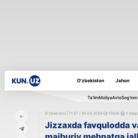
O‘zbekiston
Jahon
Ta'lim
Moliya
Avto
Sog'lom
O‘zbekiston | 11:37 / 30.04.2024
15826
2 daqiq
Jizzaxda favqulodda v
majburiy mehnatga jalb