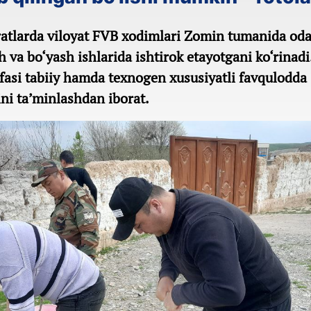
uratlarda viloyat FVB xodimlari Zomin tumanida od
sh va bo‘yash ishlarida ishtirok etayotgani ko‘rinad
fasi tabiiy hamda texnogen xususiyatli favqulodda
ni ta’minlashdan iborat.