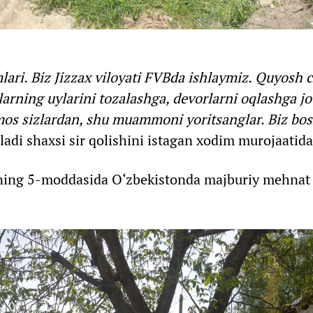
ri. Biz Jizzax viloyati FVBda ishlaymiz. Quyosh c
ning uylarini tozalashga, devorlarni oqlashga jo‘
timos sizlardan, shu muammoni yoritsanglar. Biz bos
iladi shaxsi sir qolishini istagan xodim murojaatida
ning 5-moddasida O‘zbekistonda majburiy mehnat