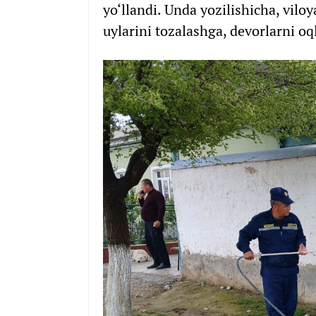
yo‘llandi. Unda yozilishicha, vil
uylarini tozalashga, devorlarni oq