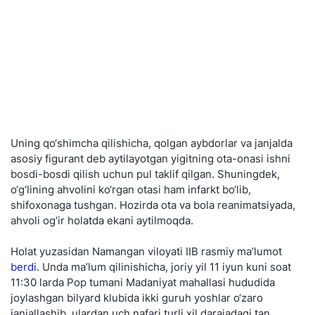
Uning qo‘shimcha qilishicha, qolgan aybdorlar va janjalda
asosiy figurant deb aytilayotgan yigitning ota-onasi ishni
bosdi-bosdi qilish uchun pul taklif qilgan. Shuningdek,
o‘g‘lining ahvolini ko‘rgan otasi ham infarkt bo‘lib,
shifoxonaga tushgan. Hozirda ota va bola reanimatsiyada,
ahvoli og‘ir holatda ekani aytilmoqda.
Holat yuzasidan Namangan viloyati IIB rasmiy ma’lumot
berdi
. Unda ma’lum qilinishicha, joriy yil 11 iyun kuni soat
11:30 larda Pop tumani Madaniyat mahallasi hududida
joylashgan bilyard klubida ikki guruh yoshlar o‘zaro
janjallashib, ulardan uch nafari turli xil darajadagi tan