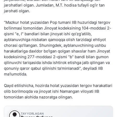
jarohatlari olgan. Jumladan, M.T. hodisa tufayli og‘ir tan
jarohati olgan.
“Mazkur holat yuzasidan Pop tumani IIB huzuridagi tergov
bo‘linmasi tomonidan Jinoyat kodeksining 104-moddasi 2-
qismi “e, l” bandlari bilan jinoyat ishi qo‘zg‘atilib,
ayblanuvchiga nisbatan qamoqqa olish tarzidagi ehtiyot
chorasi qo‘llangan. Shuningdek, ayblanuvchining ushbu
harakatlariga daxldor bo‘lgan qolgan shaxslar ham Jinoyat
kodeksining 277-moddasi 2-qismi “b” bandi bilan gumon
qilinuvchi tariqasida ishda ishtirok etishga jalb qilingan va
qonuniy qaror qabul qilinishi ta’minlanadi”, deyiladi IIB
ma’lumotida.
Qayd etilishicha, hozirda holat yuzasidan tergov harakatlari
olib borilmoqda va jinoyat ishi Namangan viloyati IIB
tomonidan alohida nazoratga olingan.
TAYYORLAGAN