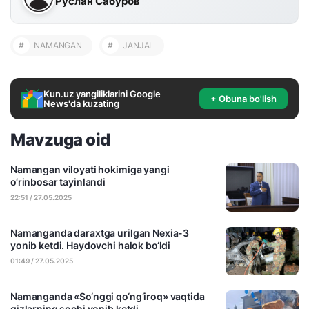
Руслан Сабуров
#
NAMANGAN
#
JANJAL
Kun.uz yangiliklarini Google
+ Obuna bo'lish
News'da kuzating
Mavzuga oid
Namangan viloyati hokimiga yangi
o‘rinbosar tayinlandi
22:51 / 27.05.2025
Namanganda daraxtga urilgan Nexia-3
yonib ketdi. Haydovchi halok bo‘ldi
01:49 / 27.05.2025
Namanganda «So‘nggi qo‘ng‘iroq» vaqtida
qizlarning sochi yonib ketdi