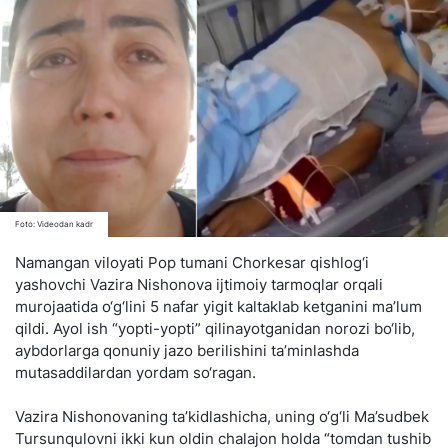
Foto: Videodan kadr
Namangan viloyati Pop tumani Chorkesar qishlog‘i
yashovchi Vazira Nishonova ijtimoiy tarmoqlar orqali
murojaatida o‘g‘lini 5 nafar yigit kaltaklab ketganini ma’lum
qildi. Ayol ish “yopti-yopti” qilinayotganidan norozi bo‘lib,
aybdorlarga qonuniy jazo berilishini ta’minlashda
mutasaddilardan yordam so‘ragan.
Vazira Nishonovaning ta’kidlashicha, uning o‘g‘li Ma’sudbek
Tursunqulovni ikki kun oldin chalajon holda “tomdan tushib