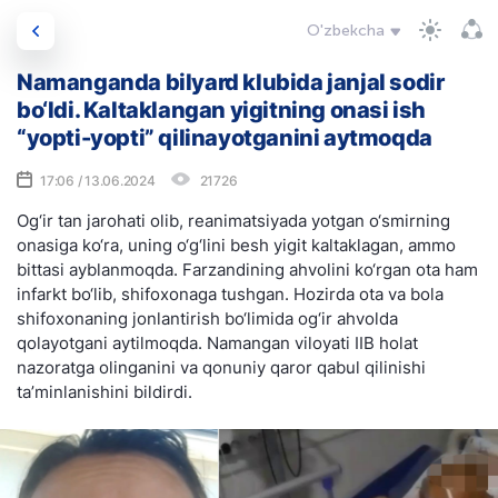
O'zbekcha
Namanganda bilyard klubida janjal sodir
bo‘ldi. Kaltaklangan yigitning onasi ish
“yopti-yopti” qilinayotganini aytmoqda
17:06 / 13.06.2024
21726
Og‘ir tan jarohati olib, reanimatsiyada yotgan o‘smirning
onasiga ko‘ra, uning o‘g‘lini besh yigit kaltaklagan, ammo
bittasi ayblanmoqda. Farzandining ahvolini ko‘rgan ota ham
infarkt bo‘lib, shifoxonaga tushgan. Hozirda ota va bola
shifoxonaning jonlantirish bo‘limida og‘ir ahvolda
qolayotgani aytilmoqda. Namangan viloyati IIB holat
nazoratga olinganini va qonuniy qaror qabul qilinishi
ta’minlanishini bildirdi.