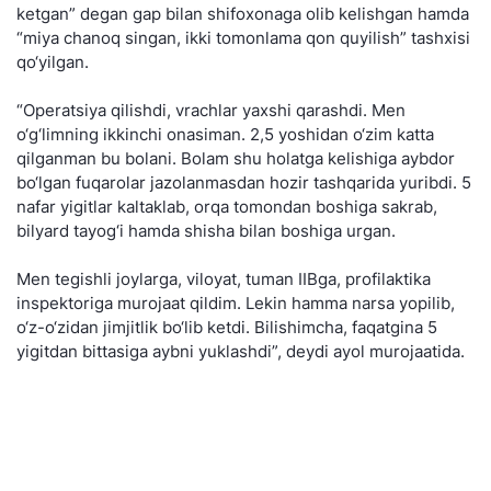
ketgan” degan gap bilan shifoxonaga olib kelishgan hamda
“miya chanoq singan, ikki tomonlama qon quyilish” tashxisi
qo‘yilgan.
“Operatsiya qilishdi, vrachlar yaxshi qarashdi. Men
o‘g‘limning ikkinchi onasiman. 2,5 yoshidan o‘zim katta
qilganman bu bolani. Bolam shu holatga kelishiga aybdor
bo‘lgan fuqarolar jazolanmasdan hozir tashqarida yuribdi. 5
nafar yigitlar kaltaklab, orqa tomondan boshiga sakrab,
bilyard tayog‘i hamda shisha bilan boshiga urgan.
Men tegishli joylarga, viloyat, tuman IIBga, profilaktika
inspektoriga murojaat qildim. Lekin hamma narsa yopilib,
o‘z-o‘zidan jimjitlik bo‘lib ketdi. Bilishimcha, faqatgina 5
yigitdan bittasiga aybni yuklashdi”, deydi ayol murojaatida.