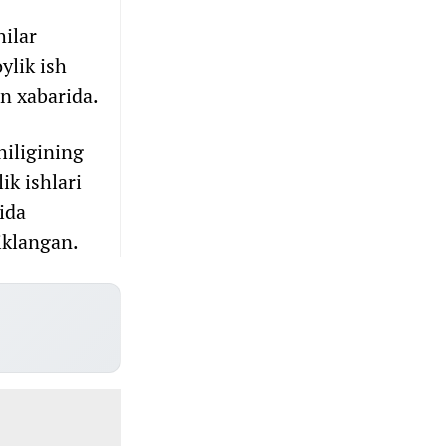
hilar
ylik ish
n xabarida.
iligining
ik ishlari
ida
tiklangan.