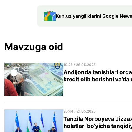
Kun.uz yangiliklarini Google News
Mavzuga oid
19:26 / 26.05.2025
Andijonda tanishlari orqa
kredit olib berishni va’da
20:44 / 21.05.2025
Tanzila Norboyeva Jizza
holatlari bo‘yicha tanqidiy