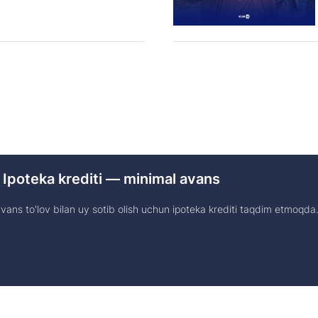
 Ipoteka krediti — minimal avans
ans to'lov bilan uy sotib olish uchun ipoteka krediti taqdim etmoqda