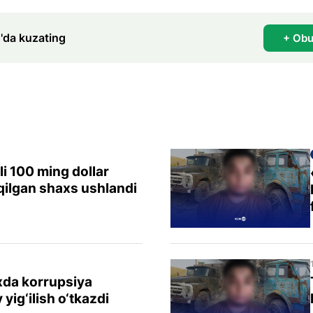
'da kuzating
+ Obu
li 100 ming dollar
 qilgan shaxs ushlandi
xda korrupsiya
 yig‘ilish o‘tkazdi