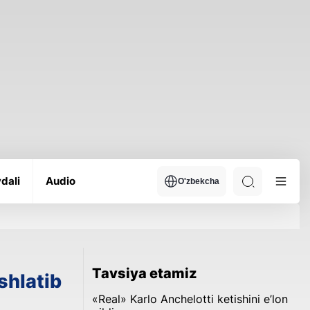
dali
Audio
O'zbekcha
Tavsiya etamiz
shlatib
«Real» Karlo Anchelotti ketishini e’lon