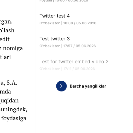
Foydali | 10:00 / 06.06.2026
Twitter test 4
rgan.
O‘zbekiston | 18:08 / 05.06.2026
o‘lash
edit
Test twitter 3
O‘zbekiston | 17:57 / 05.06.2026
‘z nomiga
tlari
Test for twitter embed video 2
O‘zbekiston | 17:11 / 05.06.2026
a, S.A.
Barcha yangiliklar
hamda
quqidan
huningdek,
 foydasiga