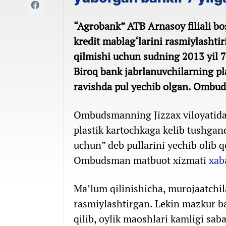
“Agrobank” ATB Arnasoy filiali bo
kredit mablag‘larini rasmiylashtir
qilmishi uchun sudning 2013 yil 7
Biroq bank jabrlanuvchilarning pl
ravishda pul yechib olgan. Ombuds
Ombudsmanning Jizzax viloyatidagi
plastik kartochkaga kelib tushgan
uchun” deb pullarini yechib olib 
Ombudsman matbuot xizmati
xab
Ma’lum qilinishicha, murojaatchil
rasmiylashtirgan. Lekin mazkur ban
qilib, oylik maoshlari kamligi sab