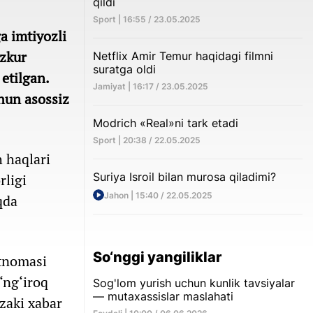
qildi
Sport | 16:55 / 23.05.2025
a imtiyozli
azkur
Netflix Amir Temur haqidagi filmni
suratga oldi
etilgan.
Jamiyat | 16:17 / 23.05.2025
chun asossiz
Modrich «Real»ni tark etadi
Sport | 20:38 / 22.05.2025
 haqlari
Suriya Isroil bilan murosa qiladimi?
rligi
Jahon | 15:40 / 22.05.2025
qda
So‘nggi yangiliklar
rtnomasi
‘ng‘iroq
Sog'lom yurish uchun kunlik tavsiyalar
— mutaxassislar maslahati
‘zaki xabar