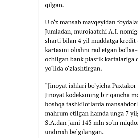
qilgan.
U o‘z mansab mavqeyidan foydalani
Jumladan, murojaatchi A.I. nomiga
sharti bilan 4 yil muddatga kredi
kartasini olishni rad etgan bo‘lsa
ochilgan bank plastik kartalariga 
yo‘lida o‘zlashtirgan.
“Jinoyat ishlari bo‘yicha Paxtakor
Jinoyat kodeksining bir qancha mo
boshqa tashkilotlarda mansabdorl
mahrum etilgan hamda unga 7 yil
S.A.dan jami 145 mln so‘m miqdor
undirish belgilangan.