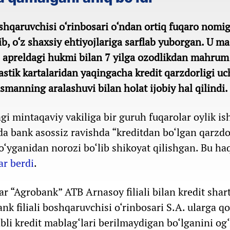
shqaruvchisi o‘rinbosari o‘ndan ortiq fuqaro nomig
ib, o‘z shaxsiy ehtiyojlariga sarflab yuborgan. U m
 apreldagi hukmi bilan 7 yilga ozodlikdan mahrum 
astik kartalaridan yaqingacha kredit qarzdorligi u
manning aralashuvi bilan holat ijobiy hal qilindi.
 mintaqaviy vakiliga bir guruh fuqarolar oylik ish
da bank asossiz ravishda “kreditdan bo‘lgan qarzdo
qo‘yganidan norozi bo‘lib shikoyat qilishgan. Bu ha
ar berdi
.
ar “Agrobank” ATB Arnasoy filiali bilan kredit sha
k filiali boshqaruvchisi o‘rinbosari S.A. ularga qo
abli kredit mablag‘lari berilmaydigan bo‘lganini og