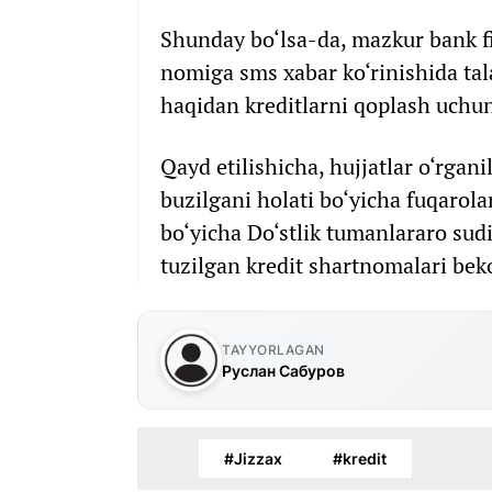
Shunday bo‘lsa-da, mazkur bank fi
nomiga sms xabar ko‘rinishida tala
haqidan kreditlarni qoplash uchu
Qayd etilishicha, hujjatlar o‘rg
buzilgani holati bo‘yicha fuqarolar
bo‘yicha Do‘stlik tumanlararo sudi
tuzilgan kredit shartnomalari bek
TAYYORLAGAN
Руслан Сабуров
#Jizzax
#kredit