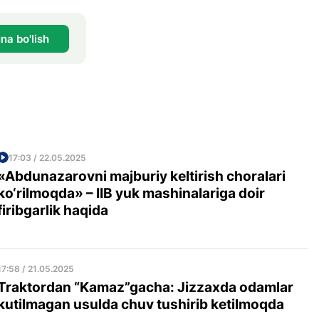
na bo'lish
17:03 / 22.05.2025
«Abdunazarovni majburiy keltirish choralari
ko‘rilmoqda» – IIB yuk mashinalariga doir
firibgarlik haqida
17:58 / 21.05.2025
Traktordan “Kamaz”gacha: Jizzaxda odamlar
kutilmagan usulda chuv tushirib ketilmoqda