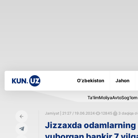
O‘zbekiston
Jahon
Ta'lim
Moliya
Avto
Sog'lom
Jamiyat | 21:27 / 19.06.2024
12845
3 daqiqa o‘
Jizzaxda odamlarning no
yuborgan bankir 7 yilg