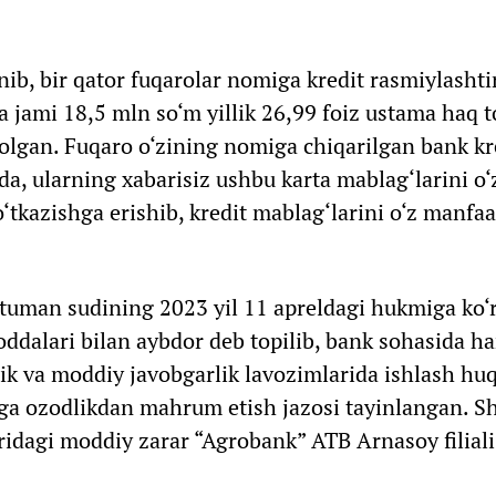
b, bir qator fuqarolar nomiga kredit rasmiylashti
 jami 18,5 mln so‘m yillik 26,99 foiz ustama haq t
t olgan. Fuqaro o‘zining nomiga chiqarilgan bank kr
-da, ularning xabarisiz ushbu karta mablag‘larini o
o‘tkazishga erishib, kredit mablag‘larini o‘z manfaa
 tuman sudining 2023 yil 11 apreldagi hukmiga ko‘r
ddalari bilan aybdor deb topilib, bank sohasida 
ik va moddiy javobgarlik lavozimlarida ishlash hu
ga ozodlikdan mahrum etish jazosi tayinlangan. S
idagi moddiy zarar “Agrobank” ATB Arnasoy filiali