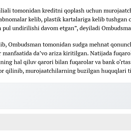
liali tomonidan kreditni qoplash uchun murojaatc
bnomalar kelib, plastik kartalariga kelib tushgan o
n pul undirilishi davom etgan”, deyiladi Ombudsma
anilib, Ombudsman tomonidan sudga mehnat qonunch
 manfaatida da’vo ariza kiritilgan. Natijada fuqarol
ning hal qiluv qarori bilan fuqarolar va bank o‘rtas
or qilinib, murojaatchilarning buzilgan huquqlari 