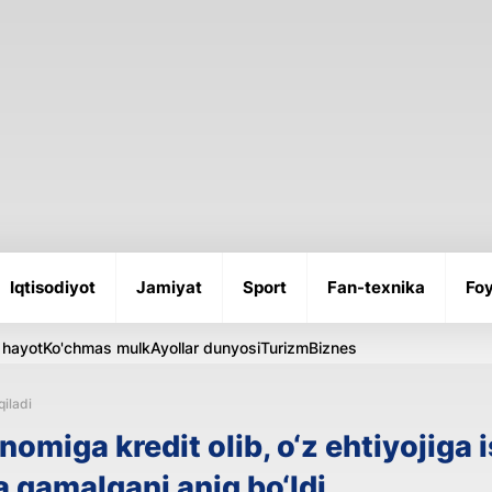
Iqtisodiyot
Jamiyat
Sport
Fan-texnika
Foy
 hayot
Ko'chmas mulk
Ayollar dunyosi
Turizm
Biznes
qiladi
miga kredit olib, o‘z ehtiyojiga i
a qamalgani aniq bo‘ldi