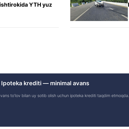
ishtirokida YTH yuz
 Ipoteka krediti — minimal avans
ans to'lov bilan uy sotib olish uchun ipoteka krediti taqdim etmoqda