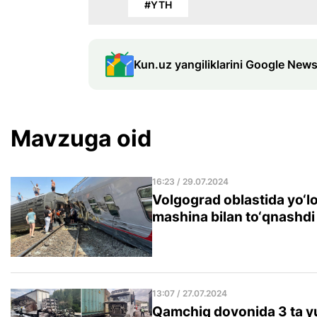
#YTH
Kun.uz yangiliklarini Google News
Mavzuga oid
16:23 / 29.07.2024
Volgograd oblastida yo‘l
mashina bilan to‘qnashdi
13:07 / 27.07.2024
Qamchiq dovonida 3 ta yu