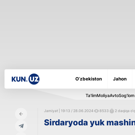
O‘zbekiston
Jahon
Ta'lim
Moliya
Avto
Sog'lom
Jamiyat | 19:13 / 28.06.2024
8533
2 daqiqa o‘q
Sirdaryoda yuk mashina