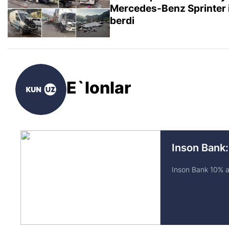
Mercedes-Benz Sprinter 
berdi
E`lonlar
Inson Bank:
Inson Bank 10% av