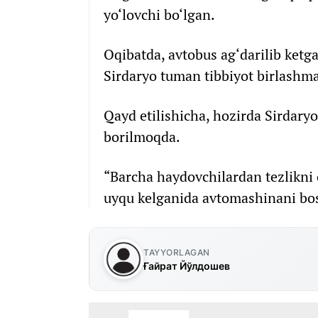
yo‘lovchi bo‘lgan.
Oqibatda, avtobus ag‘darilib ketga
Sirdaryo tuman tibbiyot birlashma
Qayd etilishicha, hozirda Sirdary
borilmoqda.
“Barcha haydovchilardan tezlikni
uyqu kelganida avtomashinani bosh
TAYYORLAGAN
Ғайрат Йўлдошев