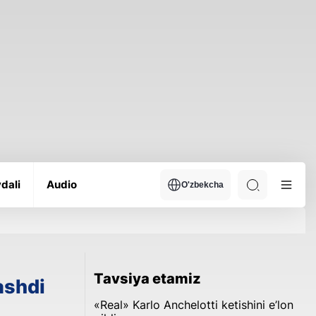
dali
Audio
O'zbekcha
Tavsiya etamiz
ashdi
«Real» Karlo Anchelotti ketishini e’lon