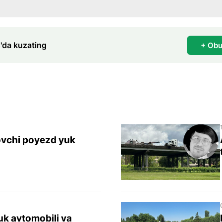
'da kuzating
+ Obu
ovchi poyezd yuk
k avtomobili va