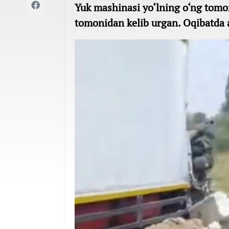
Yuk mashinasi yo‘lning o‘ng tomo
tomonidan kelib urgan. Oqibatda a