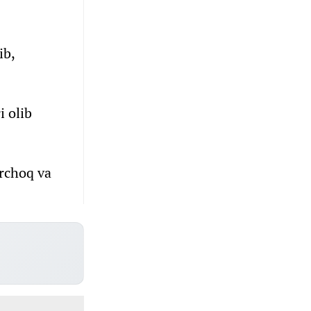
ib,
i olib
rchoq va