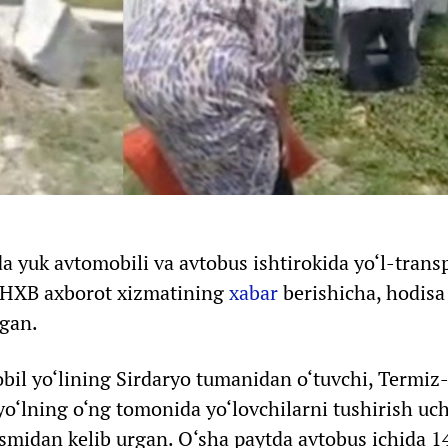
a yuk avtomobili va avtobus ishtirokida yo‘l-trans
B YHXB axborot xizmatining
xabar
berishicha, hodisa
rgan.
bil yo‘lining Sirdaryo tumanidan o‘tuvchi, Termiz
yo‘lning o‘ng tomonida yo‘lovchilarni tushirish uc
smidan kelib urgan. O‘sha paytda avtobus ichida 1