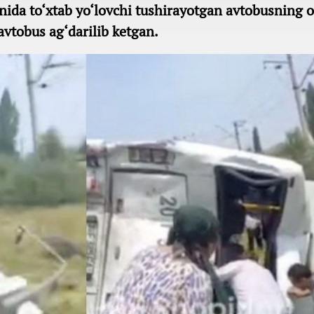
nida to‘xtab yo‘lovchi tushirayotgan avtobusning 
vtobus ag‘darilib ketgan.