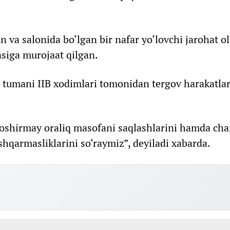
n va salonida bo‘lgan bir nafar yo‘lovchi jarohat ol
siga murojaat qilgan.
o tumani IIB xodimlari tomonidan tergov harakatlar
 oshirmay oraliq masofani saqlashlarini hamda cha
qarmasliklarini so‘raymiz”, deyiladi xabarda.