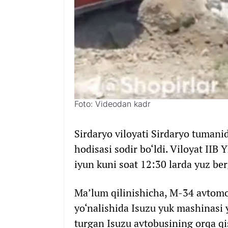
Foto: Videodan kadr
Sirdaryo viloyati Sirdaryo tumanid
hodisasi sodir bo‘ldi. Viloyat II
iyun kuni soat 12:30 larda yuz be
Ma’lum qilinishicha, M-34 avtomo
yo‘nalishida Isuzu yuk mashinasi 
turgan Isuzu avtobusining orqa qi