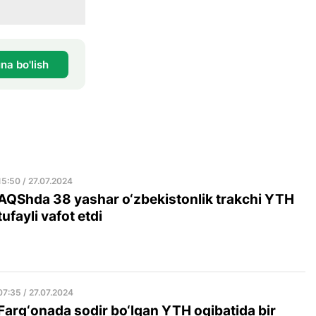
na bo'lish
15:50 / 27.07.2024
AQShda 38 yashar o‘zbekistonlik trakchi YTH
tufayli vafot etdi
07:35 / 27.07.2024
Farg‘onada sodir bo‘lgan YTH oqibatida bir