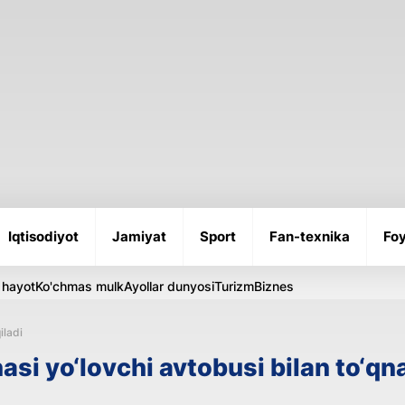
Iqtisodiyot
Jamiyat
Sport
Fan-texnika
Foy
 hayot
Ko'chmas mulk
Ayollar dunyosi
Turizm
Biznes
iladi
si yo‘lovchi avtobusi bilan to‘qn