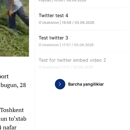
Foydali | 10:00 / 06.06.2026
Twitter test 4
O‘zbekiston | 18:08 / 05.06.2026
Test twitter 3
O‘zbekiston | 17:57 / 05.06.2026
Test for twitter embed video 2
O‘zbekiston | 17:11 / 05.06.2026
port
 bugun, 28
Barcha yangiliklar
-Toshkent
hun to‘xtab
4 nafar