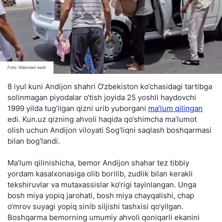
Foto: Videodan kadr
8 iyul kuni Andijon shahri O‘zbekiston ko‘chasidagi tartibga
solinmagan piyodalar o‘tish joyida 25 yoshli haydovchi
1999 yilda tug‘ilgan qizni urib yuborgani
ma’lum qilingan
edi. Kun.uz qizning ahvoli haqida qo‘shimcha ma’lumot
olish uchun Andijon viloyati Sog‘liqni saqlash boshqarmasi
bilan bog‘landi.
Ma’lum qilinishicha, bemor Andijon shahar tez tibbiy
yordam kasalxonasiga olib borilib, zudlik bilan kerakli
tekshiruvlar va mutaxassislar ko‘rigi tayinlangan. Unga
bosh miya yopiq jarohati, bosh miya chayqalishi, chap
o‘mrov suyagi yopiq sinib siljishi tashxisi qo‘yilgan.
Boshqarma bemorning umumiy ahvoli qoniqarli ekanini