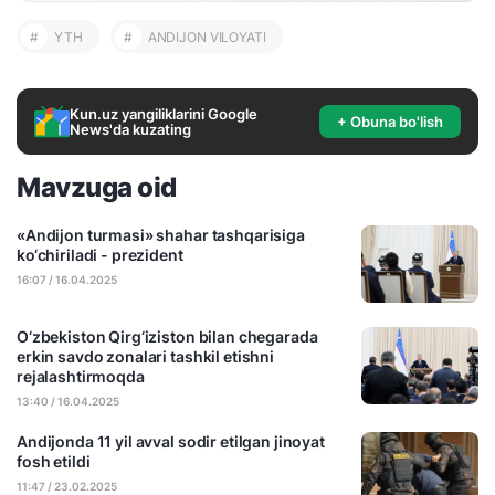
#
YTH
#
ANDIJON VILOYATI
Kun.uz yangiliklarini Google
+ Obuna bo'lish
News'da kuzating
Mavzuga oid
«Andijon turmasi» shahar tashqarisiga
ko‘chiriladi - prezident
16:07 / 16.04.2025
O‘zbekiston Qirg‘iziston bilan chegarada
erkin savdo zonalari tashkil etishni
rejalashtirmoqda
13:40 / 16.04.2025
Andijonda 11 yil avval sodir etilgan jinoyat
fosh etildi
11:47 / 23.02.2025