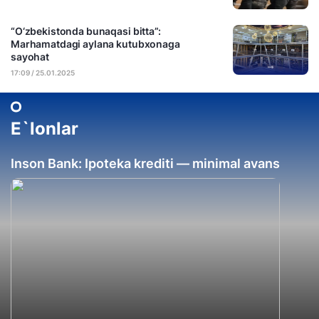
“O‘zbekistonda bunaqasi bitta”:
Marhamatdagi aylana kutubxonaga
sayohat
17:09 / 25.01.2025
E`lonlar
Inson Bank: Ipoteka krediti — minimal avans