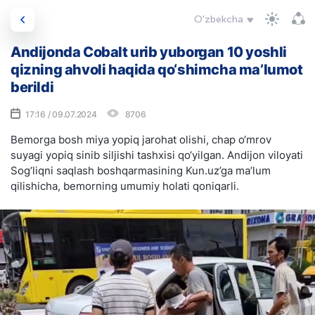
O'zbekcha
Andijonda Cobalt urib yuborgan 10 yoshli
qizning ahvoli haqida qo‘shimcha ma’lumot
berildi
17:16 / 09.07.2024
8706
Bemorga bosh miya yopiq jarohat olishi, chap o‘mrov
suyagi yopiq sinib siljishi tashxisi qo‘yilgan. Andijon viloyati
Sog‘liqni saqlash boshqarmasining Kun.uz’ga ma’lum
qilishicha, bemorning umumiy holati qoniqarli.