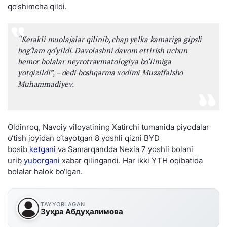
qo‘shimcha qildi.
“
Kerakli muolajalar qilinib, chap yelka kamariga gipsli
bog‘lam qo‘yildi. Davolashni davom ettirish uchun
bemor bolalar neyrotravmatologiya bo‘limiga
yotqizildi
”, – dedi boshqarma xodimi Muzaffalsho
Muhammadiyev.
Oldinroq, Navoiy viloyatining Xatirchi tumanida piyodalar
o‘tish joyidan o‘tayotgan 8 yoshli qizni BYD
bosib
ketgani
va Samarqandda Nexia 7 yoshli bolani
urib
yuborgani
xabar qilingandi. Har ikki YTH oqibatida
bolalar halok bo‘lgan.
TAYYORLAGAN
Зуҳра Абдуҳалимова