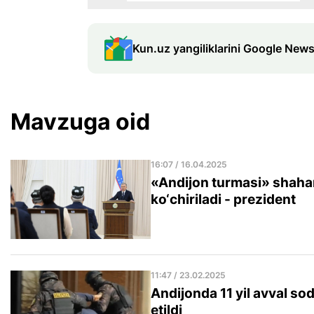
Kun.uz yangiliklarini Google News
Mavzuga oid
16:07 / 16.04.2025
«Andijon turmasi» shahar
ko‘chiriladi - prezident
11:47 / 23.02.2025
Andijonda 11 yil avval sod
etildi