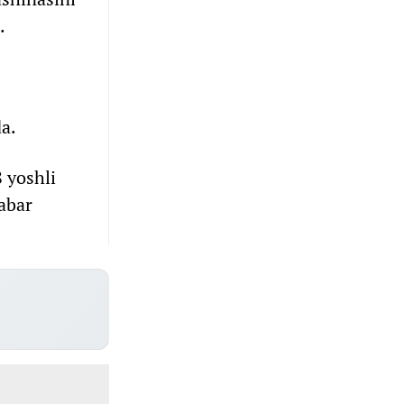
.
da.
 yoshli
abar