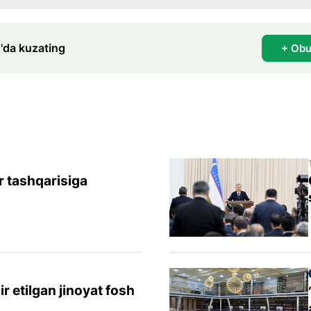
'da kuzating
+ Obu
 tashqarisiga
ir etilgan jinoyat fosh