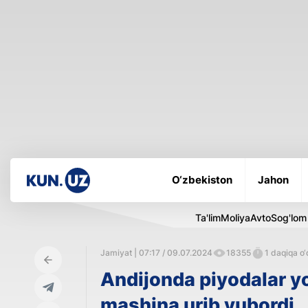
O‘zbekiston
Jahon
Ta'lim
Moliya
Avto
Sog'lom
Jamiyat | 07:17 / 09.07.2024
18355
1 daqiqa o‘
Andijonda piyodalar yo
mashina urib yubordi