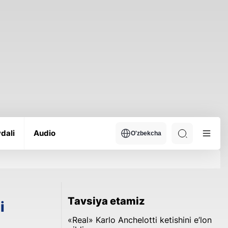
dali
Audio
O'zbekcha
Tavsiya etamiz
i
«Real» Karlo Anchelotti ketishini e’lon