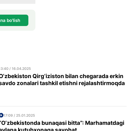
na bo'lish
13:40 / 16.04.2025
O‘zbekiston Qirg‘iziston bilan chegarada erkin
savdo zonalari tashkil etishni rejalashtirmoqda
17:09 / 25.01.2025
“O‘zbekistonda bunaqasi bitta”: Marhamatdagi
aylana kutubxonaga sayohat