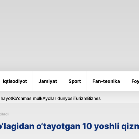
Iqtisodiyot
Jamiyat
Sport
Fan-texnika
Foy
 hayot
Ko'chmas mulk
Ayollar dunyosi
Turizm
Biznes
qiladi
‘lagidan o‘tayotgan 10 yoshli qizn