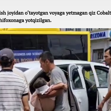
ish joyidan o‘tayotgan voyaga yetmagan qiz Cobalt
shifoxonaga yotqizilgan.