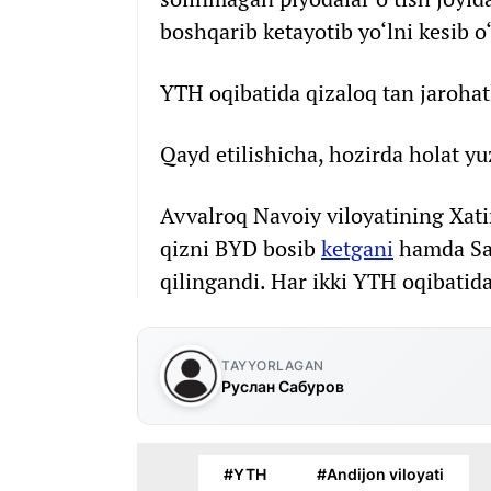
boshqarib ketayotib yo‘lni kesib o
YTH oqibatida qizaloq tan jarohatl
Qayd etilishicha, hozirda holat yu
Avvalroq Navoiy viloyatining Xati
qizni BYD bosib
ketgani
hamda Sam
qilingandi. Har ikki YTH oqibatida
TAYYORLAGAN
Руслан Сабуров
#YTH
#Andijon viloyati