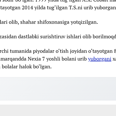
‘tayotgan 2014 yilda tug‘ilgan T.S.ni urib yuborgan
ari olib, shahar shifoxonasiga yotqizilgan.
zasidan dastlabki surishtiruv ishlari olib borilmoq
rchi tumanida piyodalar o‘tish joyidan o‘tayotgan 8
arqandda Nexia 7 yoshli bolani urib
yuborgani
x
 bolalar halok bo‘lgan.