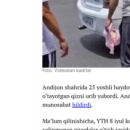
Foto: Videodan kadrlar
Andijon shahrida 25 yoshli haydov
o‘tayotgan qizni urib yubordi. An
munosabat
bildirdi
.
Ma’lum qilinishicha, YTH 8 iyul k
solinmagan piyodalar o‘tish joyida