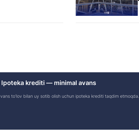
 Ipoteka krediti — minimal avans
ans to'lov bilan uy sotib olish uchun ipoteka krediti taqdim etmoqda