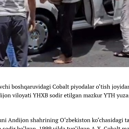
chi boshqaruvidagi Cobalt piyodalar o‘tish joyida
dijon viloyati YHXB sodir etilgan mazkur YTH yuz
uni Andijon shahrining O‘zbekiston ko‘chasidagi t
 sodir bo‘lgan. 1999 yilda tug‘ilgan A.X. Cobalt m