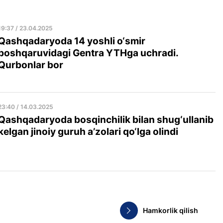
19:37 / 23.04.2025
Qashqadaryoda 14 yoshli o‘smir
boshqaruvidagi Gentra YTHga uchradi.
Qurbonlar bor
23:40 / 14.03.2025
Qashqadaryoda bosqinchilik bilan shug‘ullanib
kelgan jinoiy guruh a’zolari qo‘lga olindi
Hamkorlik qilish