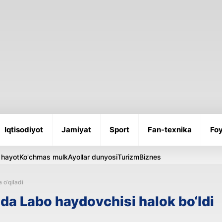
Iqtisodiyot
Jamiyat
Sport
Fan-texnika
Foy
 hayot
Ko'chmas mulk
Ayollar dunyosi
Turizm
Biznes
 o‘qiladi
a Labo haydovchisi halok bo‘ldi