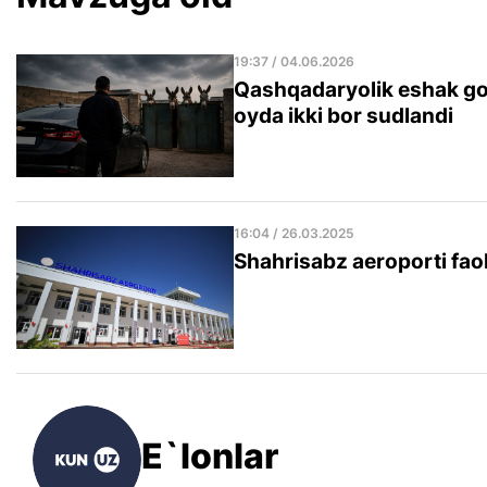
19:37 / 04.06.2026
Qashqadaryolik eshak go‘
oyda ikki bor sudlandi
16:04 / 26.03.2025
Shahrisabz aeroporti faoli
E`lonlar