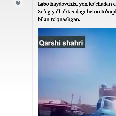
Labo haydovchisi yon ko‘chadan c
So‘ng yo‘l o‘rtasidagi beton to‘s
bilan to‘qnashgan.