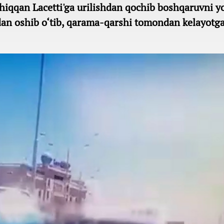
hiqqan Lacetti'ga urilishdan qochib boshqaruvni y
iqdan oshib o‘tib, qarama-qarshi tomondan kelayot