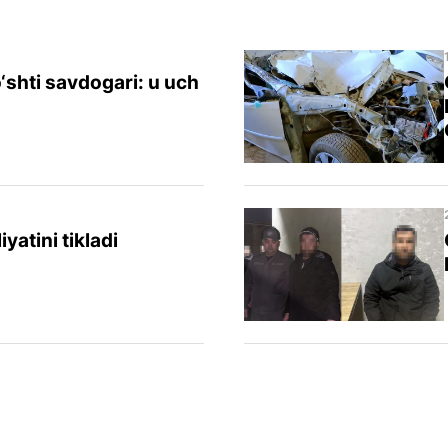
shti savdogari: u uch
yatini tikladi