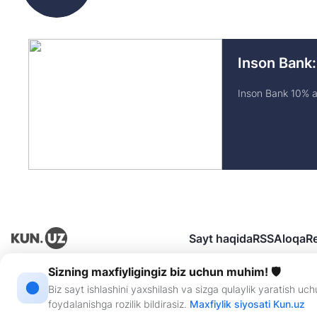
Inson Bank:
Inson Bank 10% av
Sayt haqida
RSS
Aloqa
R
Sizning maxfiyligingiz biz uchun muhim! 🛡
“KUN.UZ” saytida eʼlon qilingan materiallardan nusxa koʻchirish, tarqatish va 
Biz sayt ishlashini yaxshilash va sizga qulaylik yaratish u
Guvohnoma: №0987. Berilgan sanasi: 22.06.2015-yil. Muassis: “WEB EXPERT” 
foydalanishga rozilik bildirasiz.
Maxfiylik siyosati Kun.uz
Saytda eʼlon qilinayotgan mualliflik maqolalarida keltirilgan fikrlar muallifga t