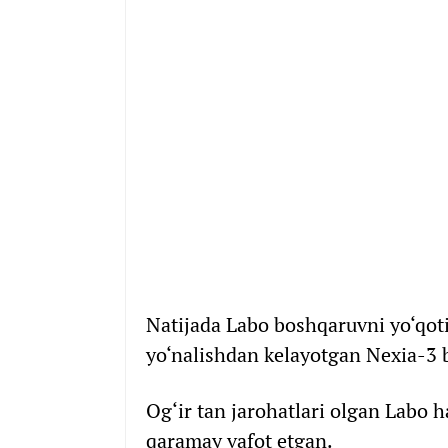
Natijada Labo boshqaruvni yo‘qotib
yo‘nalishdan kelayotgan Nexia-3 
Og‘ir tan jarohatlari olgan Labo 
qaramay vafot etgan.