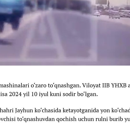
mashinalari o‘zaro to‘qnashgan. Viloyat IIB YHXB 
sa 2024 yil 10 iyul kuni sodir bo‘lgan.
hahri Jayhun ko‘chasida ketayotganida yon ko‘chad
ovchisi to‘qnashuvdan qochish uchun rulni burib y