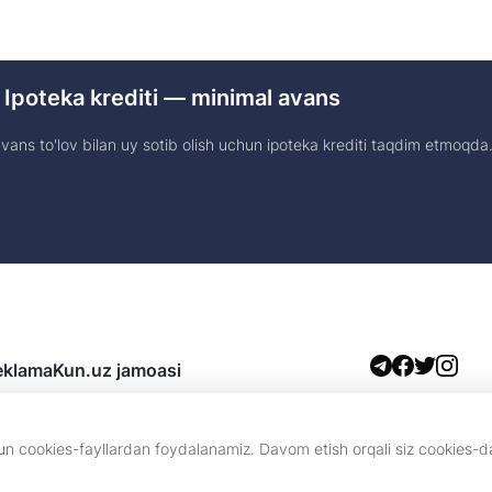
 Ipoteka krediti — minimal avans
ans to'lov bilan uy sotib olish uchun ipoteka krediti taqdim etmoqda
eklama
Kun.uz jamoasi
boshqa shakllarda foydalanish faqat tahririyat yozma roziligi bilan amalga oshiril
chun cookies-fayllardan foydalanamiz. Davom etish orqali siz cookies-
MCHJ. Tahririyat manzili: 100043, Toshkent shahri, Chilonzor tumani, Novza ko
egishli va ular Kun.uz tahririyati nuqtayi nazarini ifoda etmasligi mumkin.