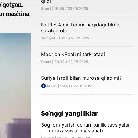
qildi
o‘qotgan.
Sport | 16:55 / 23.05.2025
gan mashina
Netflix Amir Temur haqidagi filmni
suratga oldi
Jamiyat | 16:17 / 23.05.2025
Modrich «Real»ni tark etadi
Sport | 20:38 / 22.05.2025
Suriya Isroil bilan murosa qiladimi?
Jahon | 15:40 / 22.05.2025
So‘nggi yangiliklar
Sog'lom yurish uchun kunlik tavsiyalar
— mutaxassislar maslahati