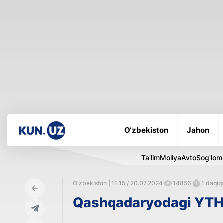
O‘zbekiston
Jahon
Ta'lim
Moliya
Avto
Sog'lom
O‘zbekiston | 11:15 / 20.07.2024
14856
1 daqiqa
Qashqadaryodagi YTHd