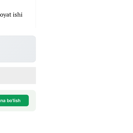
oyat ishi
na bo'lish