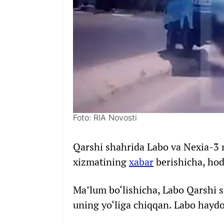
Foto: RIA Novosti
Qarshi shahrida Labo va Nexia-3 
xizmatining
xabar
berishicha, hodi
Ma’lum bo‘lishicha, Labo Qarshi s
uning yo‘liga chiqqan. Labo hayd