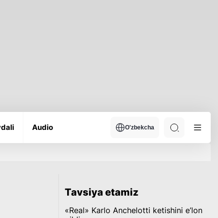
dali
Audio
O'zbekcha
Tavsiya etamiz
«Real» Karlo Anchelotti ketishini e’lon