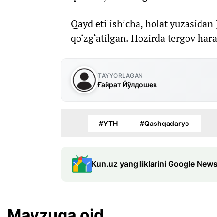
Qayd etilishicha, holat yuzasidan
qo‘zg‘atilgan. Hozirda tergov hara
TAYYORLAGAN
Ғайрат Йўлдошев
#YTH
#Qashqadaryo
Kun.uz yangiliklarini Google News
Mavzuga oid