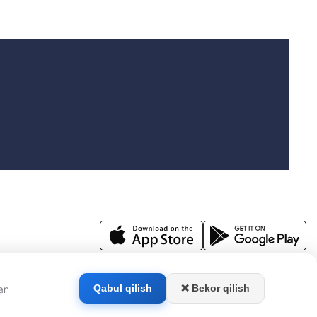
.
ishi mumkin.
❌ Bekor qilish
Qabul qilish
dan
‘chasi, 1-Charx Kamolon MFY, 12-uy. Elektron manzil:
info@kun.uz
.