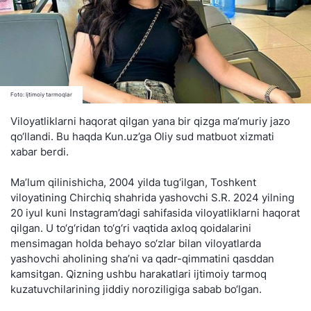
Foto: Ijtimoiy tarmoqlar
Viloyatliklarni haqorat qilgan yana bir qizga ma’muriy jazo
qo‘llandi. Bu haqda Kun.uz’ga Oliy sud matbuot xizmati
xabar berdi.
Ma’lum qilinishicha, 2004 yilda tug‘ilgan, Toshkent
viloyatining Chirchiq shahrida yashovchi S.R. 2024 yilning
20 iyul kuni Instagram’dagi sahifasida viloyatliklarni haqorat
qilgan. U to‘g‘ridan to‘g‘ri vaqtida axloq qoidalarini
mensimagan holda behayo so‘zlar bilan viloyatlarda
yashovchi aholining sha’ni va qadr-qimmatini qasddan
kamsitgan. Qizning ushbu harakatlari ijtimoiy tarmoq
kuzatuvchilarining jiddiy noroziligiga sabab bo‘lgan.