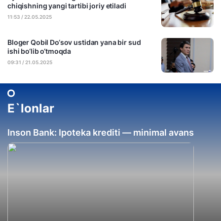
chiqishning yangi tartibi joriy etiladi
11:53 / 22.05.2025
Bloger Qobil Do‘sov ustidan yana bir sud
ishi bo‘lib o‘tmoqda
09:31 / 21.05.2025
E`lonlar
Inson Bank: Ipoteka krediti — minimal avans