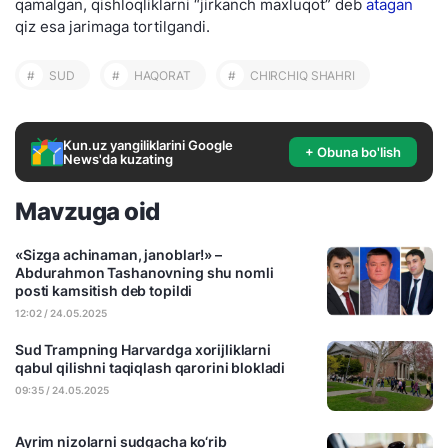
qamalgan, qishloqliklarni “jirkanch maxluqot” deb
atagan
qiz esa jarimaga tortilgandi.
#
SUD
#
HAQORAT
#
CHIRCHIQ SHAHRI
Kun.uz yangiliklarini Google
+ Obuna bo'lish
News'da kuzating
Mavzuga oid
«Sizga achinaman, janoblar!» –
Abdurahmon Tashanovning shu nomli
posti kamsitish deb topildi
12:02 / 24.05.2025
Sud Trampning Harvardga xorijliklarni
qabul qilishni taqiqlash qarorini blokladi
09:35 / 24.05.2025
Ayrim nizolarni sudgacha ko‘rib