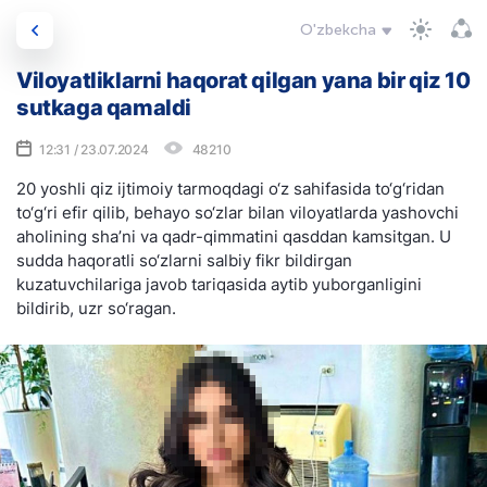
O'zbekcha
Viloyatliklarni haqorat qilgan yana bir qiz 10
sutkaga qamaldi
12:31 / 23.07.2024
48210
20 yoshli qiz ijtimoiy tarmoqdagi o‘z sahifasida to‘g‘ridan
to‘g‘ri efir qilib, behayo so‘zlar bilan viloyatlarda yashovchi
aholining sha’ni va qadr-qimmatini qasddan kamsitgan. U
sudda haqoratli so‘zlarni salbiy fikr bildirgan
kuzatuvchilariga javob tariqasida aytib yuborganligini
bildirib, uzr so‘ragan.