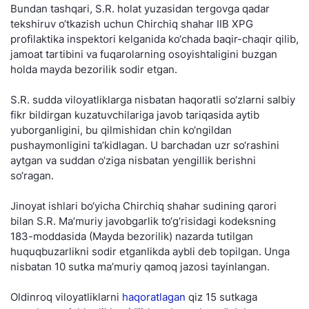
Bundan tashqari, S.R. holat yuzasidan tergovga qadar
tekshiruv o‘tkazish uchun Chirchiq shahar IIB XPG
profilaktika inspektori kelganida ko‘chada baqir-chaqir qilib,
jamoat tartibini va fuqarolarning osoyishtaligini buzgan
holda mayda bezorilik sodir etgan.
S.R. sudda viloyatliklarga nisbatan haqoratli so‘zlarni salbiy
fikr bildirgan kuzatuvchilariga javob tariqasida aytib
yuborganligini, bu qilmishidan chin ko‘ngildan
pushaymonligini ta’kidlagan. U barchadan uzr so‘rashini
aytgan va suddan o‘ziga nisbatan yengillik berishni
so‘ragan.
Jinoyat ishlari bo‘yicha Chirchiq shahar sudining qarori
bilan S.R. Ma’muriy javobgarlik to‘g‘risidagi kodeksning
183-moddasida (Mayda bezorilik) nazarda tutilgan
huquqbuzarlikni sodir etganlikda aybli deb topilgan. Unga
nisbatan 10 sutka ma’muriy qamoq jazosi tayinlangan.
Oldinroq viloyatliklarni
haqoratlagan
qiz 15 sutkaga