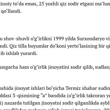
 jinoiy to‘da emas, 25 yoshli qiz sodir etgani ma’lu
qo‘llandi.
bu shov-shuvli o‘g‘irlikni 1999 yilda Surxondaryo v
andi. Qiz tilla buyumlar do‘koni yerto‘lasining bir 
ib ishlab yurardi.
ngacha ham o‘g‘irlik jinoyatini sodir qilib, sudl
yoshida jinoyat ishlari bo‘yicha Termiz shahar sud
asi 3-qismining “a” bandida (o‘g‘irlik takroran yo
i) nazarda tutilgan jinoyatni sodir qilganlikda aybl