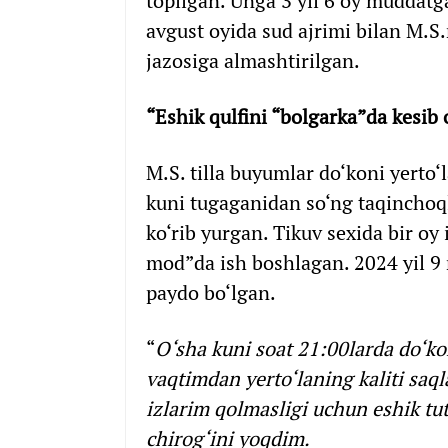
topilgan. Unga 3 yil 6 oy muddatg
avgust oyida sud ajrimi bilan M.S.
jazosiga almashtirilgan.
“Eshik qulfini “bolgarka”da kesi
M.S. tilla buyumlar do‘koni yerto‘l
kuni tugaganidan so‘ng taqinchoql
ko‘rib yurgan. Tikuv sexida bir oy
mod”da ish boshlagan. 2024 yil 9 
paydo bo‘lgan.
“
O‘sha kuni soat 21:00larda do‘ko
vaqtimdan yerto‘laning kaliti saq
izlarim qolmasligi uchun eshik tut
chirog‘ini yoqdim.