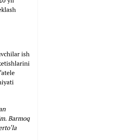
0 yil
eklash
uvchilar ish
etishlarini
“atele
iyati
an
dim. Barmoq
erto‘la