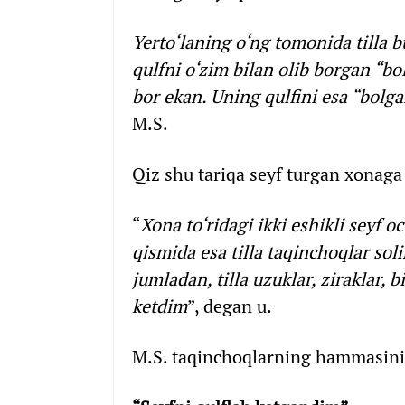
Yerto‘laning o‘ng tomonida tilla 
qulfni o‘zim bilan olib borgan “bo
bor ekan. Uning qulfini esa “bolga
M.S.
Qiz shu tariqa seyf turgan xonaga
“
Xona to‘ridagi ikki eshikli seyf 
qismida esa tilla taqinchoqlar sol
jumladan, tilla uzuklar, ziraklar, 
ketdim
”, degan u.
M.S. taqinchoqlarning hammasini o