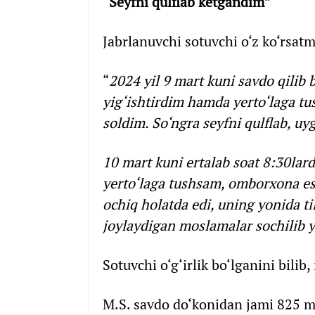
“Seyfni qulflab ketgandim”
Jabrlanuvchi sotuvchi o‘z ko‘rsatm
“
2024 yil 9 mart kuni savdo qilib 
yig‘ishtirdim hamda yerto‘laga tus
soldim. So‘ngra seyfni qulflab, uy
10 mart kuni ertalab soat 8:30lar
yerto‘laga tushsam, omborxona esh
ochiq holatda edi, uning yonida ti
joylaydigan moslamalar sochilib y
Sotuvchi o‘g‘irlik bo‘lganini bilib
M.S. savdo do‘konidan jami 825 ml