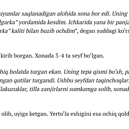
buyumlar saqlanadigan alohida xona bor edi. Uning
lgarka” yordamida kesdim. Ichkarida yana bir panja
rka” kaliti bilan buzib ochdim
”, degan suddagi ko‘
 kirib borgan. Xonada 3-4 ta seyf bo‘lgan.
ochiq holatda turgan ekan. Uning tepa qismi bo‘sh, p
ingan qutilar turgandi. Ushbu seyfdan taqinchoqlar
bilakuzuklar, tilla zanjirlarni sumkamga solib, xona
lib, uyiga ketgan. Yerto‘la eshigini esa ochiq qol