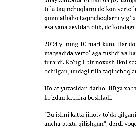
tilla taqinchoqlarni do‘kon yerto‘
qimmatbaho taqinchoqlarni yig‘isht
esa yana seyfdan olib, do‘kondagi 
2024 yilning 10 mart kuni. Har do
maqsadida yerto‘laga tushdi va ha
turardi. Ko‘ngli bir noxushlikni s
ochilgan, undagi tilla taqinchoqlar
Holat yuzasidan darhol IIBga xabar
ko‘zdan kechira boshladi.
“Bu ishni katta jinoiy to‘da qilgani
ancha puxta qilishgan”, derdi voqe