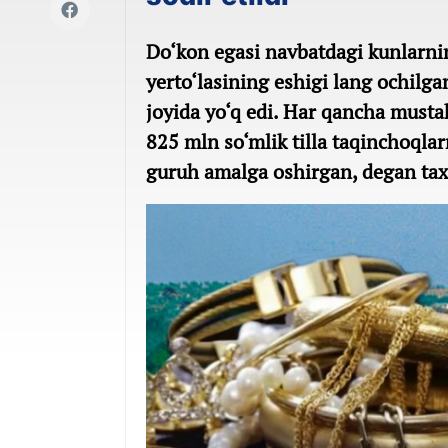
Do‘kon egasi navbatdagi kunlarnin
yerto‘lasining eshigi lang ochilga
joyida yo‘q edi. Har qancha musta
825 mln so‘mlik tilla taqinchoqlarn
guruh amalga oshirgan, degan tax