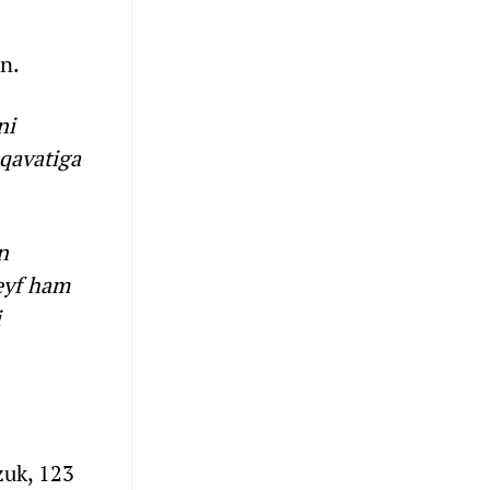
an.
ni
 qavatiga
n
Seyf ham
i
zuk, 123