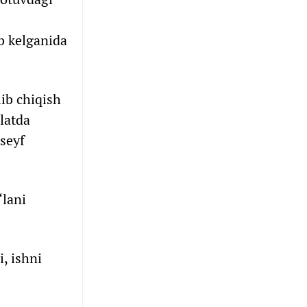
ab kelganida
ib chiqish
latda
 seyf
‘lani
i, ishni