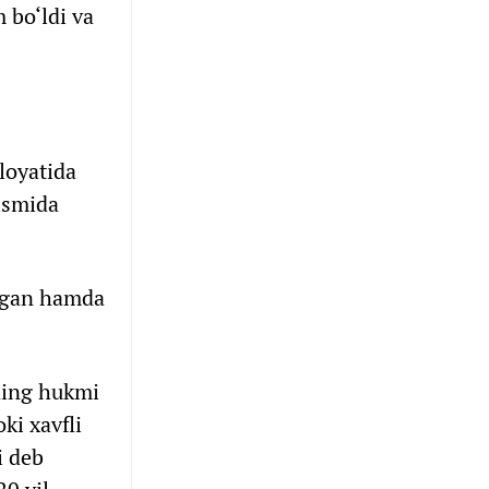
m bo‘ldi va
iloyatida
qismida
angan hamda
ining hukmi
ki xavfli
i deb