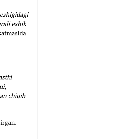
 eshigidagi
rali eshik
rsatmasida
astki
ni,
dan chiqib
dirgan.