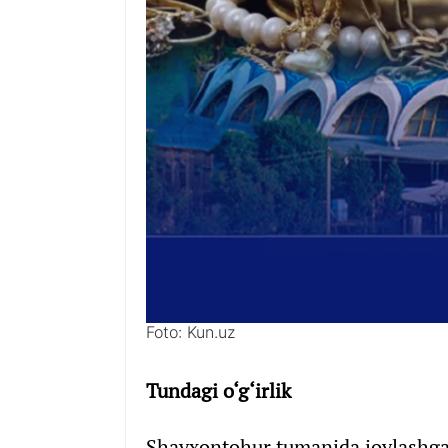
Foto: Kun.uz
Tundagi o‘g‘irlik
Shayxontohur tumanida joylashgan