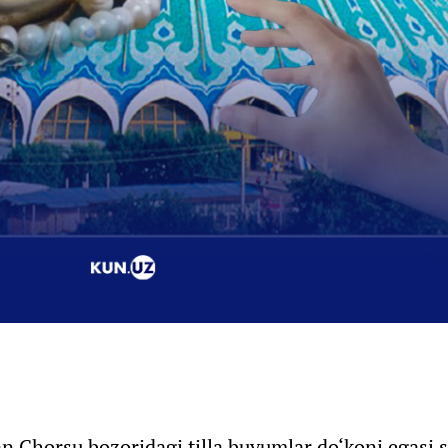
 Chorsu bozoridagi tilla buyumlar do‘koni egasi 