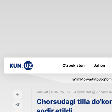
O‘zbekiston
Jahon
Ta'lim
Moliya
Avto
Sog'lom
Jamiyat | 17:15 / 25.07.2024
96769
7 daqiqa o‘
Chorsudagi tilla do‘kon
sodir etildi