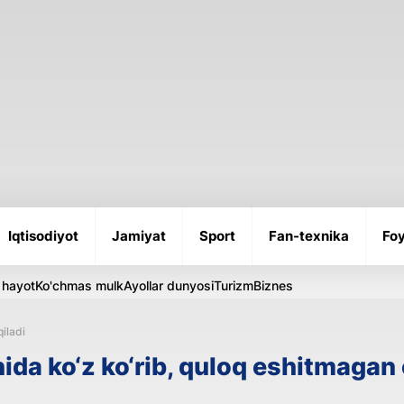
Iqtisodiyot
Jamiyat
Sport
Fan-texnika
Foy
 hayot
Ko'chmas mulk
Ayollar dunyosi
Turizm
Biznes
qiladi
ida ko‘z ko‘rib, quloq eshitmagan o