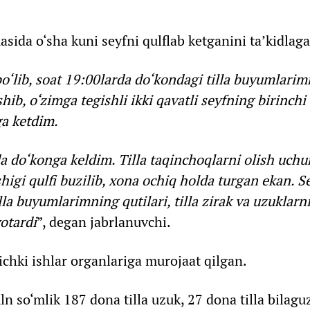
asida o‘sha kuni seyfni qulflab ketganini ta’kidlag
bo‘lib, soat 19:00larda do‘kondagi tilla buyumlarim
hib, o‘zimga tegishli ikki qavatli seyfning birinchi
ga ketdim.
da do‘konga keldim. Tilla taqinchoqlarni olish uchu
igi qulfi buzilib, xona ochiq holda turgan ekan. 
lla buyumlarimning qutilari, tilla zirak va uzuklarn
otardi
”, degan jabrlanuvchi.
, ichki ishlar organlariga murojaat qilgan.
n so‘mlik 187 dona tilla uzuk, 27 dona tilla bilagu