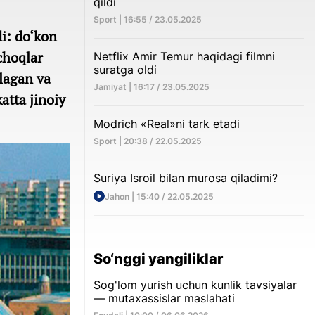
qildi
Sport | 16:55 / 23.05.2025
i: do‘kon
choqlar
Netflix Amir Temur haqidagi filmni
suratga oldi
hlagan va
Jamiyat | 16:17 / 23.05.2025
atta jinoiy
Modrich «Real»ni tark etadi
Sport | 20:38 / 22.05.2025
Suriya Isroil bilan murosa qiladimi?
Jahon | 15:40 / 22.05.2025
So‘nggi yangiliklar
Sog'lom yurish uchun kunlik tavsiyalar
— mutaxassislar maslahati