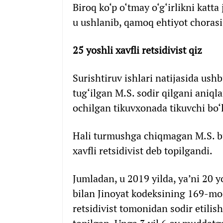
Biroq ko‘p o‘tmay o‘g‘irlikni katta
u ushlanib, qamoq ehtiyot chorasi 
25 yoshli xavfli retsidivist qiz
Surishtiruv ishlari natijasida ush
tug‘ilgan M.S. sodir qilgani aniql
ochilgan tikuvxonada tikuvchi bo‘l
Hali turmushga chiqmagan M.S. bu
xavfli retsidivist deb topilgandi.
Jumladan, u 2019 yilda, ya’ni 20 
bilan Jinoyat kodeksining 169-modd
retsidivist tomonidan sodir etilish