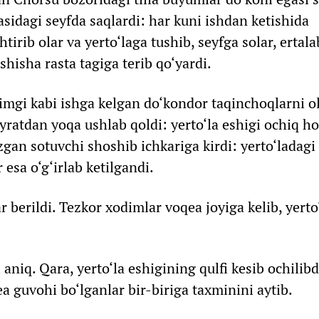
lasidagi seyfda saqlardi: har kuni ishdan ketishida
irib olar va yerto‘laga tushib, seyfga solar, ertal
shisha rasta tagiga terib qo‘yardi.
imgi kabi ishga kelgan do‘kondor taqinchoqlarni ol
yratdan yoqa ushlab qoldi: yerto‘la eshigi ochiq ho
ezgan sotuvchi shoshib ichkariga kirdi: yerto‘ladagi
 esa o‘g‘irlab ketilgandi.
 berildi. Tezkor xodimlar voqea joyiga kelib, yerto
 aniq. Qara, yerto‘la eshigining qulfi kesib ochilibd
a guvohi bo‘lganlar bir-biriga taxminini aytib.