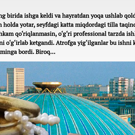
g birida ishga keldi va hayratdan yoqa ushlab qold
n holda yotar, seyfdagi katta miqdordagi tilla taqin
hkam qo‘riqlanmasin, o‘g‘ri professional tarzda is
i o‘g‘irlab ketgandi. Atrofga yig‘ilganlar bu ishni k
minga bordi. Biroq...