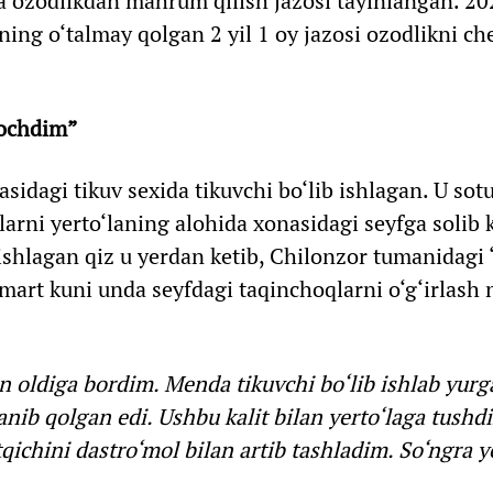
a ozodlikdan mahrum qilish jazosi tayinlangan. 202
ning o‘talmay qolgan 2 yil 1 oy jazosi ozodlikni ch
b ochdim”
asidagi tikuv sexida tikuvchi bo‘lib ishlagan. U sot
arni yerto‘laning alohida xonasidagi seyfga solib k
 ishlagan qiz u yerdan ketib, Chilonzor tumanidagi 
mart kuni unda seyfdagi taqinchoqlarni o‘g‘irlash n
n oldiga bordim. Menda tikuvchi bo‘lib ishlab yurg
lanib qolgan edi. Ushbu kalit bilan yerto‘laga tush
qichini dastro‘mol bilan artib tashladim. So‘ngra y