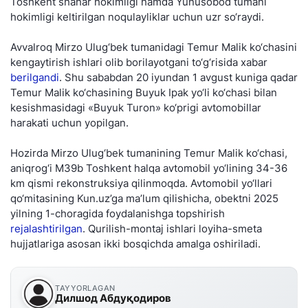
Toshkent shahar hokimligi hamda Yunusobod tumani
hokimligi keltirilgan noqulayliklar uchun uzr so‘raydi.
Avvalroq Mirzo Ulug‘bek tumanidagi Temur Malik ko‘chasini
kengaytirish ishlari olib borilayotgani to‘g‘risida xabar
berilgandi
. Shu sababdan 20 iyundan 1 avgust kuniga qadar
Temur Malik ko‘chasining Buyuk Ipak yo‘li ko‘chasi bilan
kesishmasidagi «Buyuk Turon» ko‘prigi avtomobillar
harakati uchun yopilgan.
Hozirda Mirzo Ulug‘bek tumanining Temur Malik ko‘chasi,
aniqrog‘i M39b Toshkent halqa avtomobil yo‘lining 34-36
km qismi rekonstruksiya qilinmoqda. Avtomobil yo‘llari
qo‘mitasining Kun.uz’ga ma’lum qilishicha, obektni 2025
yilning 1-choragida foydalanishga topshirish
rejalashtirilgan
. Qurilish-montaj ishlari loyiha-smeta
hujjatlariga asosan ikki bosqichda amalga oshiriladi.
TAYYORLAGAN
Дилшод Абдуқодиров