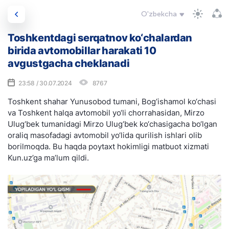
O'zbekcha
Toshkentdagi serqatnov ko‘chalardan
birida avtomobillar harakati 10
avgustgacha cheklanadi
23:58 / 30.07.2024
8767
Toshkent shahar Yunusobod tumani, Bog‘ishamol ko‘chasi
va Toshkent halqa avtomobil yo‘li chorrahasidan, Mirzo
Ulug‘bek tumanidagi Mirzo Ulug‘bek ko‘chasigacha bo‘lgan
oraliq masofadagi avtomobil yo‘lida qurilish ishlari olib
borilmoqda. Bu haqda poytaxt hokimligi matbuot xizmati
Kun.uz’ga ma’lum qildi.