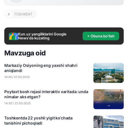
#
TOSHKENT
Kun.uz yangiliklarini Google
+ Obuna bo'lish
News'da kuzating
Mavzuga oid
Markaziy Osiyoning eng yaxshi shahri
aniqlandi
16:26 / 27.05.2025
Poytaxt bosh rejasi interaktiv xaritada: unda
nimalar aks etgan?
14:30 / 27.05.2025
Toshkentda 22 yoshli yigit ko‘chada
tanishini pichoqladi