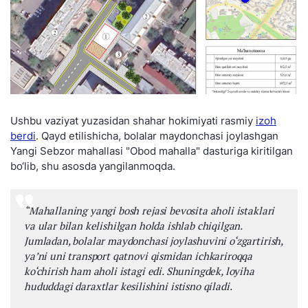
Ushbu vaziyat yuzasidan shahar hokimiyati rasmiy
izoh
berdi
. Qayd etilishicha, bolalar maydonchasi joylashgan
Yangi Sebzor mahallasi "Obod mahalla" dasturiga kiritilgan
bo‘lib, shu asosda yangilanmoqda.
“
Mahallaning yangi bosh rejasi bevosita aholi istaklari
va ular bilan kelishilgan holda ishlab chiqilgan.
Jumladan, bolalar maydonchasi joylashuvini o‘zgartirish,
ya’ni uni transport qatnovi qismidan ichkariroqqa
ko‘chirish ham aholi istagi edi. Shuningdek, loyiha
hududdagi daraxtlar kesilishini istisno qiladi.