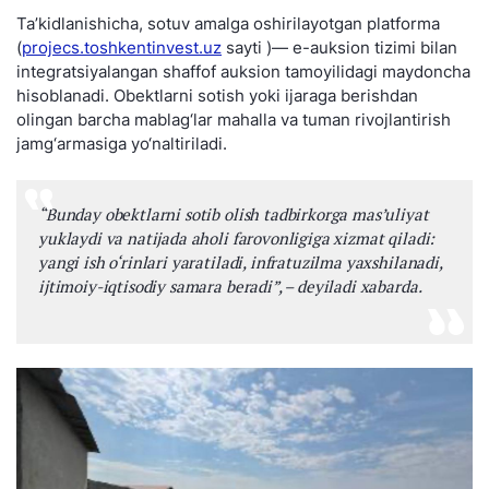
Ta’kidlanishicha, sotuv amalga oshirilayotgan platforma
(
projecs.toshkentinvest.uz
sayti )— e-auksion tizimi bilan
integratsiyalangan shaffof auksion tamoyilidagi maydoncha
hisoblanadi. Obektlarni sotish yoki ijaraga berishdan
olingan barcha mablag‘lar mahalla va tuman rivojlantirish
jamg‘armasiga yo‘naltiriladi.
“
Bunday obektlarni sotib olish tadbirkorga mas’uliyat
yuklaydi va natijada aholi farovonligiga xizmat qiladi:
yangi ish o‘rinlari yaratiladi, infratuzilma yaxshilanadi,
ijtimoiy-iqtisodiy samara beradi”, –
deyiladi xabarda.