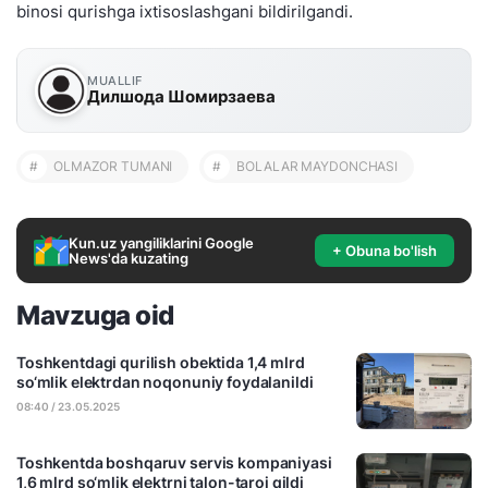
binosi qurishga ixtisoslashgani bildirilgandi.
MUALLIF
Дилшода Шомирзаева
#
OLMAZOR TUMANI
#
BOLALAR MAYDONCHASI
Kun.uz yangiliklarini Google
+ Obuna bo'lish
News'da kuzating
Mavzuga oid
Toshkentdagi qurilish obektida 1,4 mlrd
so‘mlik elektrdan noqonuniy foydalanildi
08:40 / 23.05.2025
Toshkentda boshqaruv servis kompaniyasi
1,6 mlrd so‘mlik elektrni talon-taroj qildi