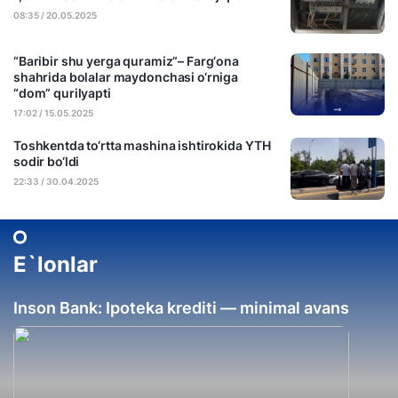
08:35 / 20.05.2025
“Baribir shu yerga quramiz”– Farg‘ona
shahrida bolalar maydonchasi o‘rniga
“dom” qurilyapti
17:02 / 15.05.2025
Toshkentda to‘rtta mashina ishtirokida YTH
sodir bo‘ldi
22:33 / 30.04.2025
E`lonlar
Inson Bank: Ipoteka krediti — minimal avans