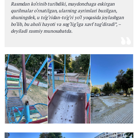
Rasmdan ko‘rinib turibdiki, maydonchaga eskirgan
qurilmalar o‘rnatilgan, ularning ayrimlari buzilgan,
shuningdek, u to‘g‘ridan-to‘g‘ri yo‘l yoqasida joylashgan
bo‘lib, bu aholi hayoti va sog‘lig‘iga xavf tug‘diradi”, –
deyiladi rasmiy munosabatda.