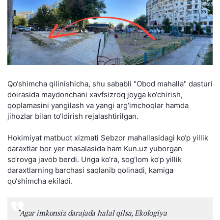
Qo‘shimcha qilinishicha, shu sababli "Obod mahalla" dasturi
doirasida maydonchani xavfsizroq joyga ko‘chirish,
qoplamasini yangilash va yangi arg‘imchoqlar hamda
jihozlar bilan to‘ldirish rejalashtirilgan.
Hokimiyat matbuot xizmati Sebzor mahallasidagi ko‘p yillik
daraxtlar bor yer masalasida ham Kun.uz yuborgan
so‘rovga javob berdi. Unga ko‘ra, sog‘lom ko‘p yillik
daraxtlarning barchasi saqlanib qolinadi, kamiga
qo‘shimcha ekiladi.
“
Agar imkonsiz darajada halal qilsa, Ekologiya