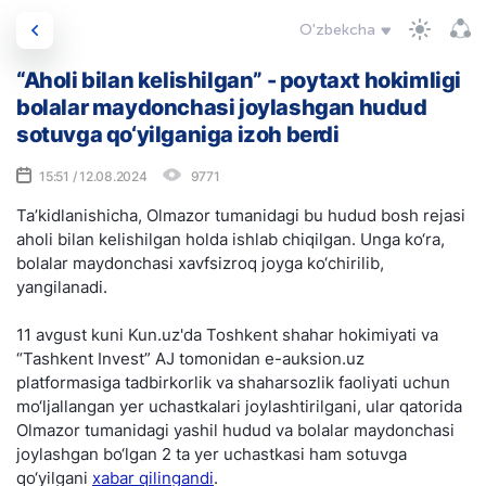
O'zbekcha
“Aholi bilan kelishilgan” - poytaxt hokimligi
bolalar maydonchasi joylashgan hudud
sotuvga qo‘yilganiga izoh berdi
15:51 / 12.08.2024
9771
Ta’kidlanishicha, Olmazor tumanidagi bu hudud bosh rejasi
aholi bilan kelishilgan holda ishlab chiqilgan. Unga ko‘ra,
bolalar maydonchasi xavfsizroq joyga ko‘chirilib,
yangilanadi.
11 avgust kuni Kun.uz'da Toshkent shahar hokimiyati va
“Tashkent Invest” AJ tomonidan e-auksion.uz
platformasiga tadbirkorlik va shaharsozlik faoliyati uchun
mo‘ljallangan yer uchastkalari joylashtirilgani, ular qatorida
Olmazor tumanidagi yashil hudud va bolalar maydonchasi
joylashgan bo‘lgan 2 ta yer uchastkasi ham sotuvga
qo‘yilgani
xabar qilingandi
.