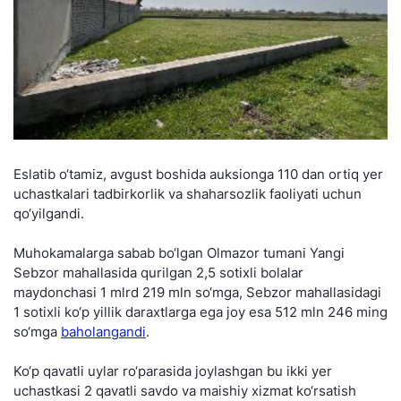
Eslatib o‘tamiz, avgust boshida auksionga 110 dan ortiq yer
uchastkalari tadbirkorlik va shaharsozlik faoliyati uchun
qo‘yilgandi.
Muhokamalarga sabab bo‘lgan Olmazor tumani Yangi
Sebzor mahallasida qurilgan 2,5 sotixli bolalar
maydonchasi 1 mlrd 219 mln so‘mga, Sebzor mahallasidagi
1 sotixli ko‘p yillik daraxtlarga ega joy esa 512 mln 246 ming
so‘mga
baholangandi
.
Ko‘p qavatli uylar ro‘parasida joylashgan bu ikki yer
uchastkasi 2 qavatli savdo va maishiy xizmat ko‘rsatish