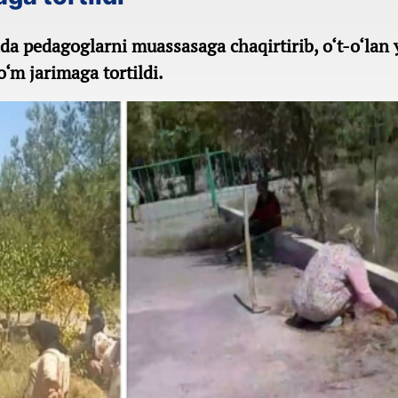
a pedagoglarni muassasaga chaqirtirib, o‘t-o‘lan 
‘m jarimaga tortildi.