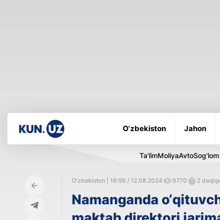
O‘zbekiston
Jahon
Ta'lim
Moliya
Avto
Sog'lom
O‘zbekiston | 16:59 / 12.08.2024
9770
2 daqiqa
Namanganda o‘qituvchi
maktab direktori jarima