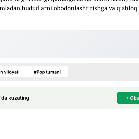
umladan hududlarni obodonlashtirishga va qishloq x
 viloyati
#Pop tumani
'da kuzating
+ Obu