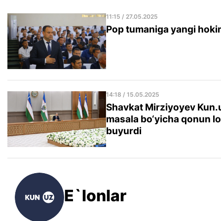
11:15 / 27.05.2025
Pop tumaniga yangi hokim
14:18 / 15.05.2025
Shavkat Mirziyoyev Kun.u
masala bo‘yicha qonun lo
buyurdi
E`lonlar