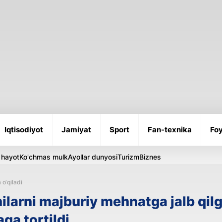
Iqtisodiyot
Jamiyat
Sport
Fan-texnika
Foy
 hayot
Ko'chmas mulk
Ayollar dunyosi
Turizm
Biznes
 o‘qiladi
larni majburiy mehnatga jalb qil
ga tortildi