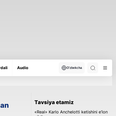
dali
Audio
O'zbekcha
Tavsiya etamiz
gan
«Real» Karlo Anchelotti ketishini e’lon