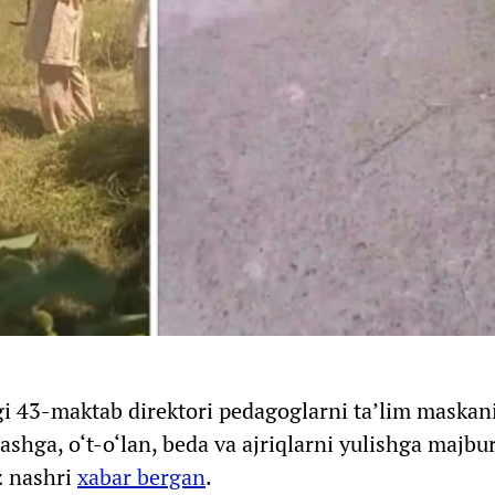
i 43-maktab direktori pedagoglarni ta’lim maskan
shga, o‘t-o‘lan, beda va ajriqlarni yulishga majbur
z nashri
xabar bergan
.