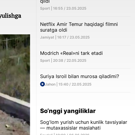
qildi
Sport | 16:55 / 23.05.2025
yulishga
Netflix Amir Temur haqidagi filmni
suratga oldi
Jamiyat | 16:17 / 23.05.2025
Modrich «Real»ni tark etadi
Sport | 20:38 / 22.05.2025
Suriya Isroil bilan murosa qiladimi?
Jahon | 15:40 / 22.05.2025
So‘nggi yangiliklar
Sog'lom yurish uchun kunlik tavsiyalar
— mutaxassislar maslahati