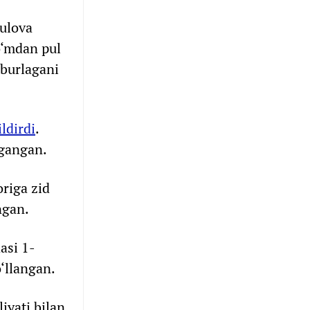
sulova
o‘mdan pul
jburlagani
ldirdi
.
rgangan.
riga zid
ngan.
asi 1-
‘llangan.
iyati bilan