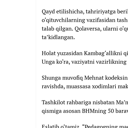
Qayd etilishicha, tahririyatga ber
o‘qituvchilarning vazifasidan tas
talab qilgan. Qolaversa, ularni o
ta’kidlangan.
Holat yuzasidan Kambag‘allikni qi
Unga ko‘ra, vaziyatni vazirliknin
Shunga muvofiq Mehnat kodeksin
ravishda, muassasa xodimlari makt
Tashkilot rahbariga nisbatan Ma’m
qismiga asosan BHMning 50 barava
Eslatib o‘tamiz, “Pedagogning maqo