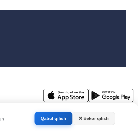
.
ishi mumkin.
❌ Bekor qilish
Qabul qilish
dan
‘chasi, 1-Charx Kamolon MFY, 12-uy. Elektron manzil:
info@kun.uz
.