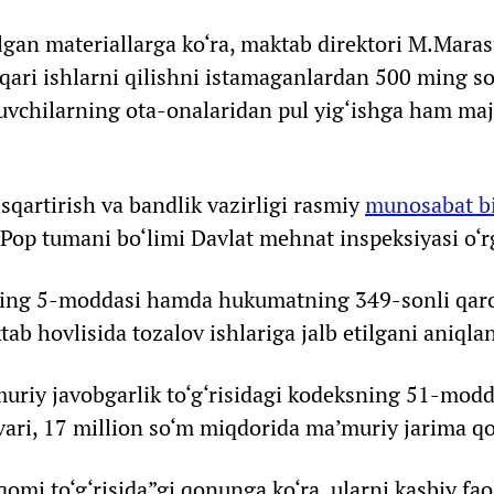
ilgan materiallarga ko‘ra, maktab direktori M.Mara
hqari ishlarni qilishni istamaganlardan 500 ming s
‘quvchilarning ota-onalaridan pul yig‘ishga ham ma
sqartirish va bandlik vazirligi rasmiy
munosabat bi
g Pop tumani bo‘limi Davlat mehnat inspeksiyasi o‘
ing 5-moddasi hamda hukumatning 349-sonli qaro
ab hovlisida tozalov ishlariga jalb etilgani aniqla
uriy javobgarlik to‘g‘risidagi kodeksning 51-modd
ri, 17 million so‘m miqdorida ma’muriy jarima qo
mi to‘g‘risida”gi qonunga ko‘ra, ularni kasbiy faol