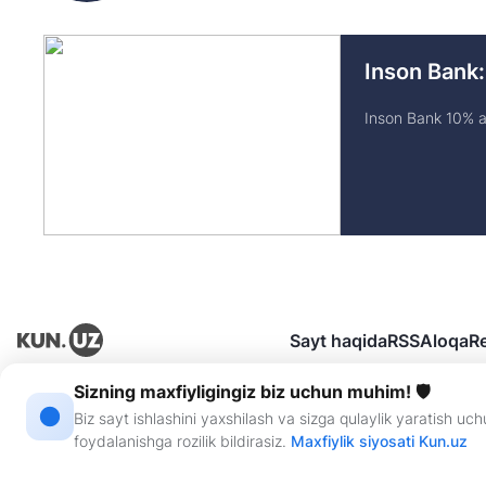
Inson Bank:
Inson Bank 10% av
Sayt haqida
RSS
Aloqa
R
Sizning maxfiyligingiz biz uchun muhim! 🛡
“KUN.UZ” saytida eʼlon qilingan materiallardan nusxa koʻchirish, tarqatish va 
Biz sayt ishlashini yaxshilash va sizga qulaylik yaratish u
Guvohnoma: №0987. Berilgan sanasi: 22.06.2015-yil. Muassis: “WEB EXPERT” 
foydalanishga rozilik bildirasiz.
Maxfiylik siyosati Kun.uz
Saytda eʼlon qilinayotgan mualliflik maqolalarida keltirilgan fikrlar muallifga t
Ⓣ - maqola va materiallarda qo‘yilgan mazkur belgi ularning tijorat va reklama h