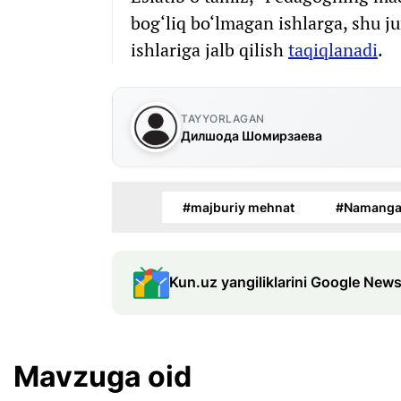
bog‘liq bo‘lmagan ishlarga, shu j
ishlariga jalb qilish
taqiqlanadi
.
TAYYORLAGAN
Дилшода Шомирзаева
#majburiy mehnat
#Namangan
Kun.uz yangiliklarini Google News
Mavzuga oid