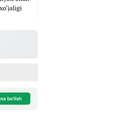
o‘jaligi
na bo'lish