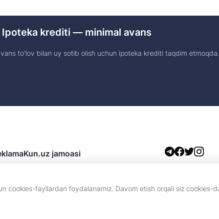
 Ipoteka krediti — minimal avans
ans to'lov bilan uy sotib olish uchun ipoteka krediti taqdim etmoqda
eklama
Kun.uz jamoasi
boshqa shakllarda foydalanish faqat tahririyat yozma roziligi bilan amalga oshiril
chun cookies-fayllardan foydalanamiz. Davom etish orqali siz cookies-
MCHJ. Tahririyat manzili: 100043, Toshkent shahri, Chilonzor tumani, Novza ko
egishli va ular Kun.uz tahririyati nuqtayi nazarini ifoda etmasligi mumkin.
uquqlari asosida eʼlon qilinganligini bildiradi.