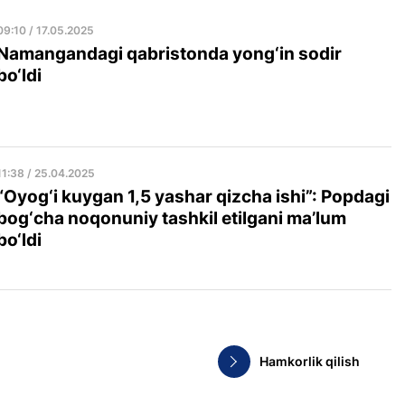
09:10 / 17.05.2025
Namangandagi qabristonda yong‘in sodir
bo‘ldi
11:38 / 25.04.2025
“Oyog‘i kuygan 1,5 yashar qizcha ishi”: Popdagi
bog‘cha noqonuniy tashkil etilgani ma’lum
bo‘ldi
Hamkorlik qilish