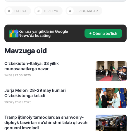
#
ITALIYA
#
DIPFEYK
#
FIRIBGARLAR
Kun.uz yangiliklarini Google
+ Obuna bo'lish
News'da kuzating
Mavzuga oid
O‘zbekiston–Italiya: 33 yillik
munosabatlarga nazar
14:59 / 27.05.2025
Jorja Meloni 28-29 may kunlari
O‘zbekistonga keladi
10:02 / 26.05.2025
Tramp ijtimoiy tarmoqlardan shahvoniy-
dipfeyk tasvirlarni o‘chirishni talab qiluvchi
qonunni imzoladi