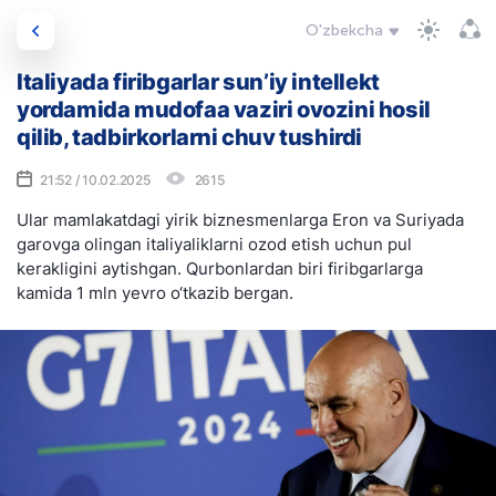
O'zbekcha
Italiyada firibgarlar sun’iy intellekt
yordamida mudofaa vaziri ovozini hosil
qilib, tadbirkorlarni chuv tushirdi
21:52 / 10.02.2025
2615
Ular mamlakatdagi yirik biznesmenlarga Eron va Suriyada
garovga olingan italiyaliklarni ozod etish uchun pul
kerakligini aytishgan. Qurbonlardan biri firibgarlarga
kamida 1 mln yevro o‘tkazib bergan.