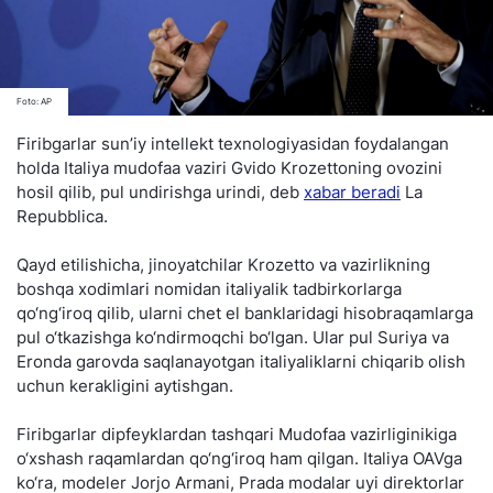
Foto: AP
Firibgarlar sun’iy intellekt texnologiyasidan foydalangan
holda Italiya mudofaa vaziri Gvido Krozettoning ovozini
hosil qilib, pul undirishga urindi, deb
xabar beradi
La
Repubblica.
Qayd etilishicha, jinoyatchilar Krozetto va vazirlikning
boshqa xodimlari nomidan italiyalik tadbirkorlarga
qo‘ng‘iroq qilib, ularni chet el banklaridagi hisobraqamlarga
pul o‘tkazishga ko‘ndirmoqchi bo‘lgan. Ular pul Suriya va
Eronda garovda saqlanayotgan italiyaliklarni chiqarib olish
uchun kerakligini aytishgan.
Firibgarlar dipfeyklardan tashqari Mudofaa vazirliginikiga
o‘xshash raqamlardan qo‘ng‘iroq ham qilgan. Italiya OAVga
ko‘ra, modeler Jorjo Armani, Prada modalar uyi direktorlar