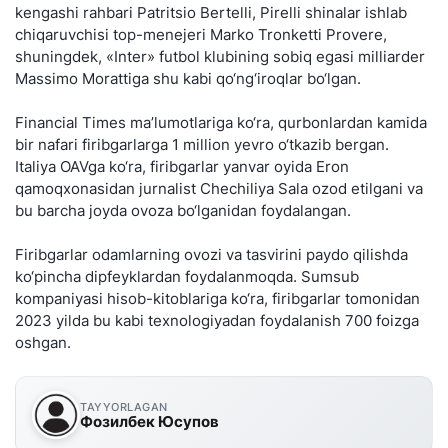
kengashi rahbari Patritsio Bertelli, Pirelli shinalar ishlab
chiqaruvchisi top-menejeri Marko Tronketti Provere,
shuningdek, «Inter» futbol klubining sobiq egasi milliarder
Massimo Morattiga shu kabi qo‘ng‘iroqlar bo‘lgan.
Financial Times ma’lumotlariga ko‘ra, qurbonlardan kamida
bir nafari firibgarlarga 1 million yevro o‘tkazib bergan.
Italiya OAVga ko‘ra, firibgarlar yanvar oyida Eron
qamoqxonasidan jurnalist Chechiliya Sala ozod etilgani va
bu barcha joyda ovoza bo‘lganidan foydalangan.
Firibgarlar odamlarning ovozi va tasvirini paydo qilishda
ko‘pincha dipfeyklardan foydalanmoqda. Sumsub
kompaniyasi hisob-kitoblariga ko‘ra, firibgarlar tomonidan
2023 yilda bu kabi texnologiyadan foydalanish 700 foizga
oshgan.
TAYYORLAGAN
Фозилбек Юсупов