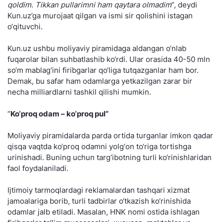
qoldim. Tikkan pullarimni ham qaytara olmadim
”, deydi
Kun.uz’ga murojaat qilgan va ismi sir qolishini istagan
o‘qituvchi.
Kun.uz ushbu moliyaviy piramidaga aldangan o‘nlab
fuqarolar bilan suhbatlashib ko‘rdi. Ular orasida 40-50 mln
so‘m mablag‘ini firibgarlar qo‘liga tutqazganlar ham bor.
Demak, bu safar ham odamlarga yetkazilgan zarar bir
necha milliardlarni tashkil qilishi mumkin.
“
Ko‘proq odam – ko‘proq pul”
Moliyaviy piramidalarda parda ortida turganlar imkon qadar
qisqa vaqtda ko‘proq odamni yolg‘on to‘riga tortishga
urinishadi. Buning uchun targ‘ibotning turli ko‘rinishlaridan
faol foydalaniladi.
Ijtimoiy tarmoqlardagi reklamalardan tashqari xizmat
jamoalariga borib, turli tadbirlar o‘tkazish ko‘rinishida
odamlar jalb etiladi. Masalan, HNK nomi ostida ishlagan