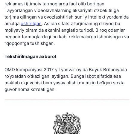
reklamasi ijtimoiy tarmoqlarda faol olib borilgan.
Tayyorlangan videolavhalarning aksariyati o‘zbek tiliga
tarjima qilingan va ovozlashtirish sun’iy intellekt yordamida
amalga
oshirilgan
. Aslida sifatsiz tarjimaning o‘ziyoq bu
moliyaviy piramida ekanini anglatib turibdi. Biroq odamlar
negadir tarmoqlardagi bu kabi reklamalarga ishonishgan va
“qopqon”ga tushishgan.
Tekshirilmagan axborot
OMD kompaniyasi 2017 yil yanvar oyida Buyuk Britaniyada
ro‘yxatdan o‘tkazilgani aytilgan. Bunga isbot sifatida esa
maktab o‘quvchisi ham yasay olishi mumkin bo‘lgan soxta
guvohnoma ko‘rsatilgan.