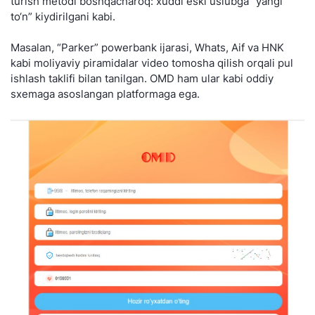
turish metodi boshqacharoq: xuddi eski uslubga “yangi
to‘n” kiydirilgani kabi.
Masalan, “Parker” powerbank ijarasi, Whats, Aif va HNK
kabi moliyaviy piramidalar video tomosha qilish orqali pul
ishlash taklifi bilan tanilgan. OMD ham ular kabi oddiy
sxemaga asoslangan platformaga ega.