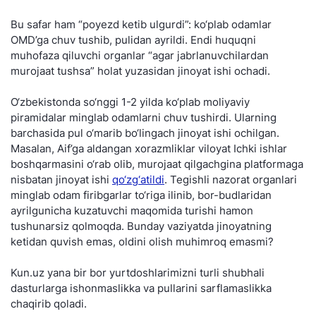
Bu safar ham “poyezd ketib ulgurdi”: ko‘plab odamlar
OMD’ga chuv tushib, pulidan ayrildi. Endi huquqni
muhofaza qiluvchi organlar “agar jabrlanuvchilardan
murojaat tushsa” holat yuzasidan jinoyat ishi ochadi.
O‘zbekistonda so‘nggi 1-2 yilda ko‘plab moliyaviy
piramidalar minglab odamlarni chuv tushirdi. Ularning
barchasida pul o‘marib bo‘lingach jinoyat ishi ochilgan.
Masalan, Aif’ga aldangan xorazmliklar viloyat Ichki ishlar
boshqarmasini o‘rab olib, murojaat qilgachgina platformaga
nisbatan jinoyat ishi
qo‘zg‘atildi
. Tegishli nazorat organlari
minglab odam firibgarlar to‘riga ilinib, bor-budlaridan
ayrilgunicha kuzatuvchi maqomida turishi hamon
tushunarsiz qolmoqda. Bunday vaziyatda jinoyatning
ketidan quvish emas, oldini olish muhimroq emasmi?
Kun.uz yana bir bor yurtdoshlarimizni turli shubhali
dasturlarga ishonmaslikka va pullarini sarflamaslikka
chaqirib qoladi.