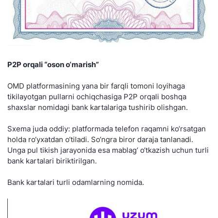
P2P orqali “oson o‘marish”
OMD platformasining yana bir farqli tomoni loyihaga
tikilayotgan pullarni ochiqchasiga P2P orqali boshqa
shaxslar nomidagi bank kartalariga tushirib olishgan.
Sxema juda oddiy: platformada telefon raqamni ko‘rsatgan
holda ro‘yxatdan o‘tiladi. So‘ngra biror daraja tanlanadi.
Unga pul tikish jarayonida esa mablag‘ o‘tkazish uchun turli
bank kartalari biriktirilgan.
Bank kartalari turli odamlarning nomida.