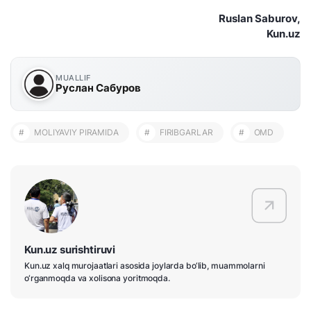
Ruslan Saburov,
Kun.uz
MUALLIF
Руслан Сабуров
#
MOLIYAVIY PIRAMIDA
#
FIRIBGARLAR
#
OMD
Kun.uz surishtiruvi
Kun.uz xalq murojaatlari asosida joylarda bo‘lib, muammolarni
o‘rganmoqda va xolisona yoritmoqda.