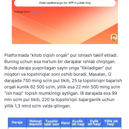
Platformada “kitob o‘qish orqali” pul ishlash taklif etiladi.
Buning uchun esa ma’lum bir darajalar ishlab chiqilgan.
Bunda daraja yuqorilagan sayin unga “tikiladigan” pul
miqdori va topshiriqlar soni oshib boradi. Masalan, i2
darajada 750 ming so‘m pul tikib, 25 ta topshiriqni bajarish
orqali kunlik 62 500 so‘m, yillik esa 22 mln 500 ming so‘m
“ish haqi” topish mumkinligi aytilgan. i8 darajada esa 99
mln so‘m pul tikib, 220 ta topshiriqni bajarganlik uchun
yillik 1,3 mlrd so‘m va’da qilingan.