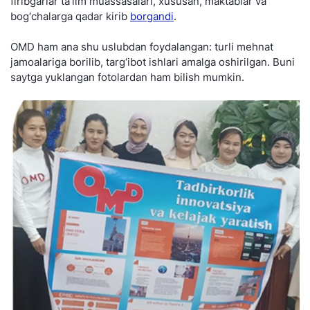
firibgarlar ta’lim muassasalari, xususan, maktablar va
bog‘chalarga qadar kirib
borgandi
.
OMD ham ana shu uslubdan foydalangan: turli mehnat
jamoalariga borilib, targ‘ibot ishlari amalga oshirilgan. Buni
saytga yuklangan fotolardan ham bilish mumkin.