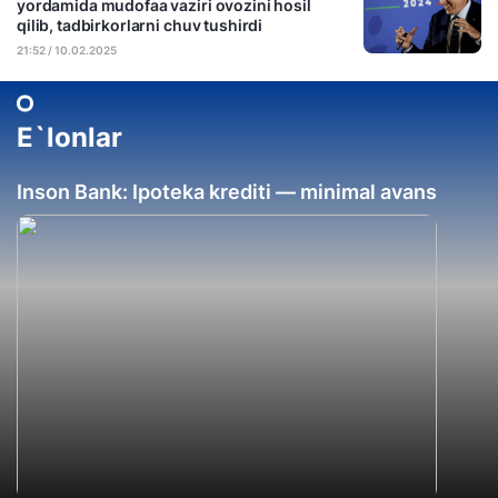
yordamida mudofaa vaziri ovozini hosil
qilib, tadbirkorlarni chuv tushirdi
21:52 / 10.02.2025
E`lonlar
Inson Bank: Ipoteka krediti — minimal avans