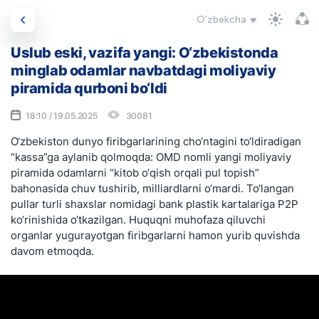
O'zbekcha
Uslub eski, vazifa yangi: O‘zbekistonda
minglab odamlar navbatdagi moliyaviy
piramida qurboni bo‘ldi
18:10 / 19.05.2025
30081
O‘zbekiston dunyo firibgarlarining cho‘ntagini to‘ldiradigan
“kassa”ga aylanib qolmoqda: OMD nomli yangi moliyaviy
piramida odamlarni “kitob o‘qish orqali pul topish”
bahonasida chuv tushirib, milliardlarni o‘mardi. To‘langan
pullar turli shaxslar nomidagi bank plastik kartalariga P2P
ko‘rinishida o‘tkazilgan. Huquqni muhofaza qiluvchi
organlar yugurayotgan firibgarlarni hamon yurib quvishda
davom etmoqda.