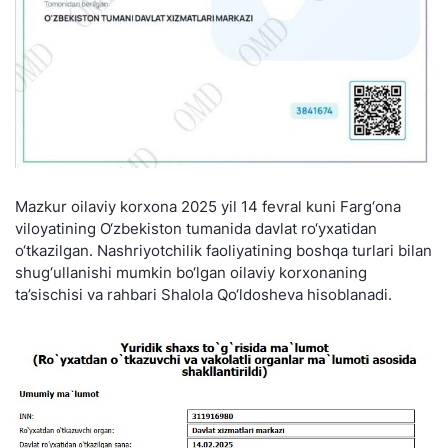
Mazkur oilaviy korxona 2025 yil 14 fevral kuni Farg‘ona
viloyatining O‘zbekiston tumanida davlat ro‘yxatidan
o‘tkazilgan. Nashriyotchilik faoliyatining boshqa turlari bilan
shug‘ullanishi mumkin bo‘lgan oilaviy korxonaning
ta’sischisi va rahbari Shalola Qo‘ldosheva hisoblanadi.