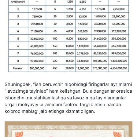
Shuningdek, “ish beruvchi” niqobidagi firibgarlar ayrimlarni
“lavozimga tayinlab” ham kelishgan. Bu aldanganlar orasida
ishonchni mustahkamlashga va lavozimga tayinlanganlar
orqali moliyaviy piramidani faolroq targ‘ib etish hamda
ko‘proq mablag‘ jalb etishga xizmat qilgan.