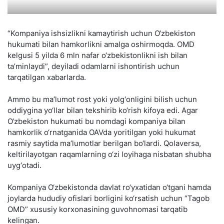
“Kompaniya ishsizlikni kamaytirish uchun O‘zbekiston
hukumati bilan hamkorlikni amalga oshirmoqda. OMD
kelgusi 5 yilda 6 mln nafar o‘zbekistonlikni ish bilan
ta’minlaydi”, deyiladi odamlarni ishontirish uchun
tarqatilgan xabarlarda.
Ammo bu ma’lumot rost yoki yolg‘onligini bilish uchun
oddiygina yo‘llar bilan tekshirib ko‘rish kifoya edi. Agar
O‘zbekiston hukumati bu nomdagi kompaniya bilan
hamkorlik o‘rnatganida OAVda yoritilgan yoki hukumat
rasmiy saytida ma’lumotlar berilgan bo‘lardi. Qolaversa,
keltirilayotgan raqamlarning o‘zi loyihaga nisbatan shubha
uyg‘otadi.
Kompaniya O‘zbekistonda davlat ro‘yxatidan o‘tgani hamda
joylarda hududiy ofislari borligini ko‘rsatish uchun “Tagob
OMD” xususiy korxonasining guvohnomasi tarqatib
kelingan.