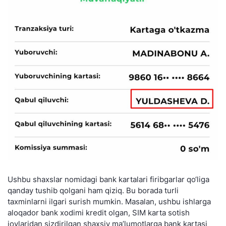
Ushbu shaxslar nomidagi bank kartalari firibgarlar qo‘liga
qanday tushib qolgani ham qiziq. Bu borada turli
taxminlarni ilgari surish mumkin. Masalan, ushbu ishlarga
aloqador bank xodimi kredit olgan, SIM karta sotish
joylaridan sizdirilgan shaxsiy ma’lumotlarga bank kartasi