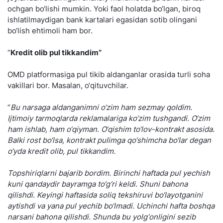
ochgan bo‘lishi mumkin. Yoki faol holatda bo‘lgan, biroq
ishlatilmaydigan bank kartalari egasidan sotib olingani
bo‘lish ehtimoli ham bor.
“
Kredit olib pul tikkandim”
OMD platformasiga pul tikib aldanganlar orasida turli soha
vakillari bor. Masalan, o‘qituvchilar.
“
Bu narsaga aldanganimni o‘zim ham sezmay qoldim.
Ijtimoiy tarmoqlarda reklamalariga ko‘zim tushgandi. O‘zim
ham ishlab, ham o‘qiyman. O‘qishim to‘lov-kontrakt asosida.
Balki rost bo‘lsa, kontrakt pulimga qo‘shimcha bo‘lar degan
o‘yda kredit olib, pul tikkandim.
Topshiriqlarni bajarib bordim. Birinchi haftada pul yechish
kuni qandaydir bayramga to‘g‘ri keldi. Shuni bahona
qilishdi. Keyingi haftasida soliq tekshiruvi bo‘layotganini
aytishdi va yana pul yechib bo‘lmadi. Uchinchi hafta boshqa
narsani bahona qilishdi. Shunda bu yolg‘onligini sezib