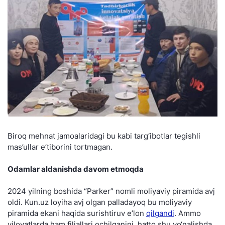
Biroq mehnat jamoalaridagi bu kabi targ‘ibotlar tegishli
mas’ullar e’tiborini tortmagan.
Odamlar aldanishda davom etmoqda
2024 yilning boshida “Parker” nomli moliyaviy piramida avj
oldi. Kun.uz loyiha avj olgan palladayoq bu moliyaviy
piramida ekani haqida surishtiruv e’lon
qilgandi
. Ammo
viloyatlarda ham filiallari ochilganini, hatto shu yo‘nalishda