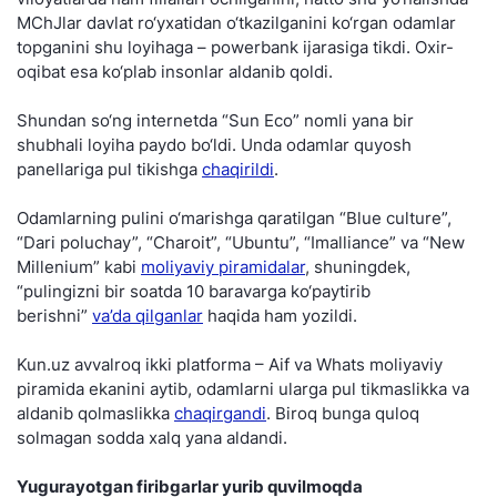
MChJlar davlat ro‘yxatidan o‘tkazilganini ko‘rgan odamlar
topganini shu loyihaga – powerbank ijarasiga tikdi. Oxir-
oqibat esa ko‘plab insonlar aldanib qoldi.
Shundan so‘ng internetda “Sun Eco” nomli yana bir
shubhali loyiha paydo bo‘ldi. Unda odamlar quyosh
panellariga pul tikishga
chaqirildi
.
Odamlarning pulini o‘marishga qaratilgan “Blue culture”,
“Dari poluchay”, “Charoit”, “Ubuntu”, “Imalliance” va “New
Millenium” kabi
moliyaviy piramidalar
, shuningdek,
“pulingizni bir soatda 10 baravarga ko‘paytirib
berishni”
va’da qilganlar
haqida ham yozildi.
Kun.uz avvalroq ikki platforma – Aif va Whats moliyaviy
piramida ekanini aytib, odamlarni ularga pul tikmaslikka va
aldanib qolmaslikka
chaqirgandi
. Biroq bunga quloq
solmagan sodda xalq yana aldandi.
Yugurayotgan firibgarlar yurib quvilmoqda