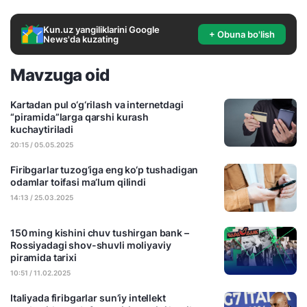
Kun.uz yangiliklarini Google
+ Obuna bo'lish
News'da kuzating
Mavzuga oid
Kartadan pul o‘g‘rilash va internetdagi
“piramida”larga qarshi kurash
kuchaytiriladi
20:15 / 05.05.2025
Firibgarlar tuzog‘iga eng ko‘p tushadigan
odamlar toifasi ma’lum qilindi
14:13 / 25.03.2025
150 ming kishini chuv tushirgan bank –
Rossiyadagi shov-shuvli moliyaviy
piramida tarixi
10:51 / 11.02.2025
Italiyada firibgarlar sun’iy intellekt