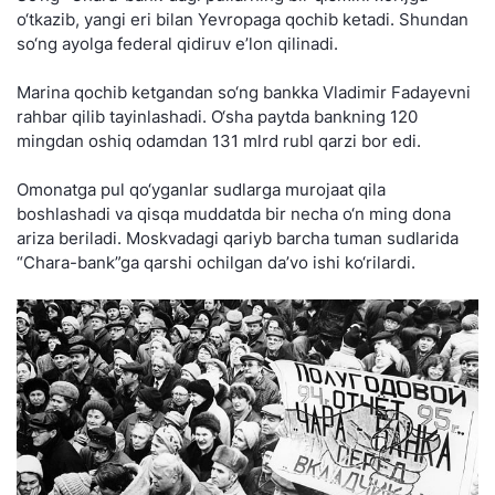
o‘tkazib, yangi eri bilan Yevropaga qochib ketadi. Shundan
so‘ng ayolga federal qidiruv e’lon qilinadi.
Marina qochib ketgandan so‘ng bankka Vladimir Fadayevni
rahbar qilib tayinlashadi. O‘sha paytda bankning 120
mingdan oshiq odamdan 131 mlrd rubl qarzi bor edi.
Omonatga pul qo‘yganlar sudlarga murojaat qila
boshlashadi va qisqa muddatda bir necha o‘n ming dona
ariza beriladi. Moskvadagi qariyb barcha tuman sudlarida
“Chara-bank”ga qarshi ochilgan da’vo ishi ko‘rilardi.