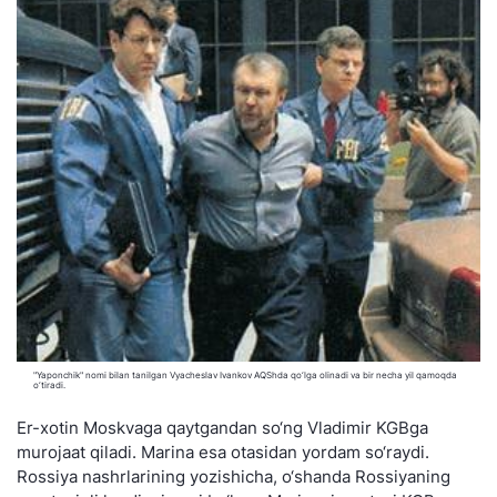
"Yaponchik" nomi bilan tanilgan Vyacheslav Ivankov AQShda qo‘lga olinadi va bir necha yil qamoqda
o‘tiradi.
Er-xotin Moskvaga qaytgandan so‘ng Vladimir KGBga
murojaat qiladi. Marina esa otasidan yordam so‘raydi.
Rossiya nashrlarining yozishicha, o‘shanda Rossiyaning