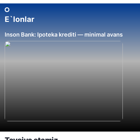
E`lonlar
Inson Bank: Ipoteka krediti — minimal avans