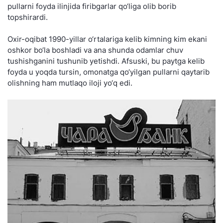
pullarni foyda ilinjida firibgarlar qo‘liga olib borib
topshirardi.
Oxir-oqibat 1990-yillar o‘rtalariga kelib kimning kim ekani
oshkor bo‘la boshladi va ana shunda odamlar chuv
tushishganini tushunib yetishdi. Afsuski, bu paytga kelib
foyda u yoqda tursin, omonatga qo‘yilgan pullarni qaytarib
olishning ham mutlaqo iloji yo‘q edi.