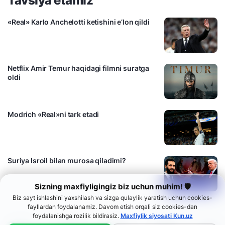
Tavsiya etamiz
«Real» Karlo Anchelotti ketishini e’lon qildi
Netflix Amir Temur haqidagi filmni suratga
oldi
Modrich «Real»ni tark etadi
Suriya Isroil bilan murosa qiladimi?
Sizning maxfiyligingiz biz uchun muhim! 🛡
Biz sayt ishlashini yaxshilash va sizga qulaylik yaratish uchun cookies-
fayllardan foydalanamiz. Davom etish orqali siz cookies-dan
foydalanishga rozilik bildirasiz.
Maxfiylik siyosati Kun.uz