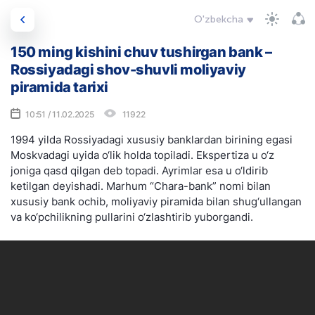
O'zbekcha
150 ming kishini chuv tushirgan bank –
Rossiyadagi shov-shuvli moliyaviy
piramida tarixi
10:51 / 11.02.2025
11922
1994 yilda Rossiyadagi xususiy banklardan birining egasi
Moskvadagi uyida o‘lik holda topiladi. Ekspertiza u o‘z
joniga qasd qilgan deb topadi. Ayrimlar esa u o‘ldirib
ketilgan deyishadi. Marhum “Chara-bank” nomi bilan
xususiy bank ochib, moliyaviy piramida bilan shug‘ullangan
va ko‘pchilikning pullarini o‘zlashtirib yuborgandi.