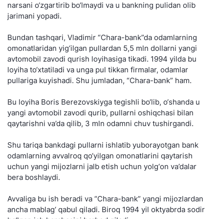
narsani o‘zgartirib bo‘lmaydi va u bankning pulidan olib
jarimani yopadi.
Bundan tashqari, Vladimir “Chara-bank”da odamlarning
omonatlaridan yig‘ilgan pullardan 5,5 mln dollarni yangi
avtomobil zavodi qurish loyihasiga tikadi. 1994 yilda bu
loyiha to‘xtatiladi va unga pul tikkan firmalar, odamlar
pullariga kuyishadi. Shu jumladan, “Chara-bank” ham.
Bu loyiha Boris Berezovskiyga tegishli bo‘lib, o‘shanda u
yangi avtomobil zavodi qurib, pullarni oshiqchasi bilan
qaytarishni va’da qilib, 3 mln odamni chuv tushirgandi.
Shu tariqa bankdagi pullarni ishlatib yuborayotgan bank
odamlarning avvalroq qo‘yilgan omonatlarini qaytarish
uchun yangi mijozlarni jalb etish uchun yolg‘on va’dalar
bera boshlaydi.
Avvaliga bu ish beradi va “Chara-bank” yangi mijozlardan
ancha mablag‘ qabul qiladi. Biroq 1994 yil oktyabrda sodir