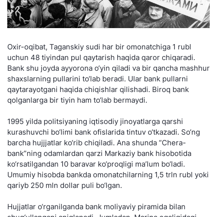
Oxir-oqibat, Taganskiy sudi har bir omonatchiga 1 rubl
uchun 48 tiyindan pul qaytarish haqida qaror chiqaradi.
Bank shu joyda ayyorona o‘yin qiladi va bir qancha mashhur
shaxslarning pullarini to‘lab beradi. Ular bank pullarni
qaytarayotgani haqida chiqishlar qilishadi. Biroq bank
qolganlarga bir tiyin ham to‘lab bermaydi.
1995 yilda politsiyaning iqtisodiy jinoyatlarga qarshi
kurashuvchi bo‘limi bank ofislarida tintuv o‘tkazadi. So‘ng
barcha hujjjatlar ko‘rib chiqiladi. Ana shunda “Chera-
bank”ning odamlardan qarzi Markaziy bank hisobotida
ko‘rsatilgandan 10 baravar ko‘proqligi ma’lum bo‘ladi.
Umumiy hisobda bankda omonatchilarning 1,5 trln rubl yoki
qariyb 250 mln dollar puli bo‘lgan.
Hujjatlar o‘rganilganda bank moliyaviy piramida bilan