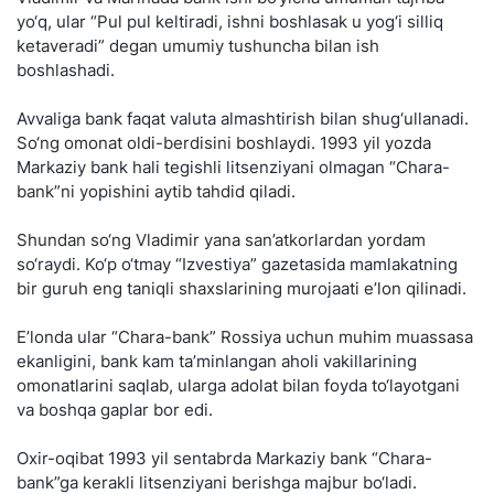
yo‘q, ular “Pul pul keltiradi, ishni boshlasak u yog‘i silliq
ketaveradi” degan umumiy tushuncha bilan ish
boshlashadi.
Avvaliga bank faqat valuta almashtirish bilan shug‘ullanadi.
So‘ng omonat oldi-berdisini boshlaydi. 1993 yil yozda
Markaziy bank hali tegishli litsenziyani olmagan “Chara-
bank”ni yopishini aytib tahdid qiladi.
Shundan so‘ng Vladimir yana san’atkorlardan yordam
so‘raydi. Ko‘p o‘tmay “Izvestiya” gazetasida mamlakatning
bir guruh eng taniqli shaxslarining murojaati e’lon qilinadi.
E’londa ular “Chara-bank” Rossiya uchun muhim muassasa
ekanligini, bank kam ta’minlangan aholi vakillarining
omonatlarini saqlab, ularga adolat bilan foyda to‘layotgani
va boshqa gaplar bor edi.
Oxir-oqibat 1993 yil sentabrda Markaziy bank “Chara-
bank”ga kerakli litsenziyani berishga majbur bo‘ladi.