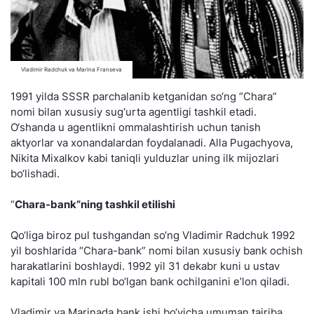
Vladimir Radchuk va Marina Franseva
1991 yilda SSSR parchalanib ketganidan so‘ng “Chara”
nomi bilan xususiy sug‘urta agentligi tashkil etadi.
O‘shanda u agentlikni ommalashtirish uchun tanish
aktyorlar va xonandalardan foydalanadi. Alla Pugachyova,
Nikita Mixalkov kabi taniqli yulduzlar uning ilk mijozlari
bo‘lishadi.
“
Chara-bank”ning tashkil etilishi
Qo‘liga biroz pul tushgandan so‘ng Vladimir Radchuk 1992
yil boshlarida “Chara-bank” nomi bilan xususiy bank ochish
harakatlarini boshlaydi. 1992 yil 31 dekabr kuni u ustav
kapitali 100 mln rubl bo‘lgan bank ochilganini e’lon qiladi.
Vladimir va Marinada bank ishi bo‘yicha umuman tajriba