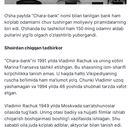
O‘sha paytda “Chara-bank” nomi bilan tanilgan bank ham
ko‘plab odamlarni chuv tushirgan moliyaviy piramidalarning
biri edi. O‘shanda bu tashkilot ham 150 ming odamni aldab
pullarini yig‘ib olgach o‘zlashtirib yuborgandi.
Shoirdan chiqqan tadbirkor
“Chara-bank”ni 1991 yilda Vladimir Rachuk va uning xotini
Marina Franseva tashkil etishgan. Bu shaxsning ism-sharifi
ko‘pchilikka tanish emas. U haqda hatto Vikipediyaning
ruscha bo‘limida ham ma’lumot yo‘q. Chunki Vladimir uzoq
yashamagan va 1994 yilda 46 yoshida shubhali tarzda vafot
etgan.
Vladimir Rachuk 1949 yilda Moskvada san’atshunoslar
oilasida tug‘iladi. Uning otasi badiiy va hujjatli filmlar ishlab
chiqarish boshqarmasi boshlig‘i vazifasida ishlagan. Shu
sababli oila juda ko‘plab adiblar, aktyorlar bilan tanish edi.