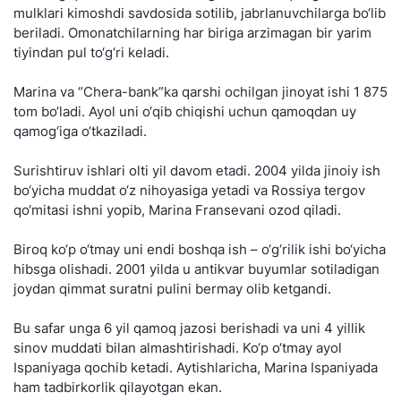
mulklari kimoshdi savdosida sotilib, jabrlanuvchilarga bo‘lib
beriladi. Omonatchilarning har biriga arzimagan bir yarim
tiyindan pul to‘g‘ri keladi.
Marina va “Chera-bank”ka qarshi ochilgan jinoyat ishi 1 875
tom bo‘ladi. Ayol uni o‘qib chiqishi uchun qamoqdan uy
qamog‘iga o‘tkaziladi.
Surishtiruv ishlari olti yil davom etadi. 2004 yilda jinoiy ish
bo‘yicha muddat o‘z nihoyasiga yetadi va Rossiya tergov
qo‘mitasi ishni yopib, Marina Fransevani ozod qiladi.
Biroq ko‘p o‘tmay uni endi boshqa ish – o‘g‘rilik ishi bo‘yicha
hibsga olishadi. 2001 yilda u antikvar buyumlar sotiladigan
joydan qimmat suratni pulini bermay olib ketgandi.
Bu safar unga 6 yil qamoq jazosi berishadi va uni 4 yillik
sinov muddati bilan almashtirishadi. Ko‘p o‘tmay ayol
Ispaniyaga qochib ketadi. Aytishlaricha, Marina Ispaniyada
ham tadbirkorlik qilayotgan ekan.