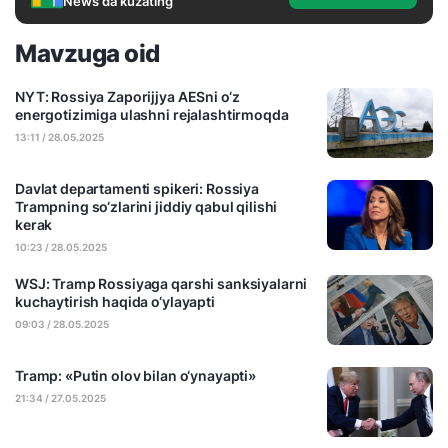
News'da kuzating
Mavzuga oid
NYT: Rossiya Zaporijjya AESni o‘z
energotizimiga ulashni rejalashtirmoqda
13:11 / 28.05.2025
Davlat departamenti spikeri: Rossiya
Trampning so‘zlarini jiddiy qabul qilishi
kerak
10:23 / 28.05.2025
WSJ: Tramp Rossiyaga qarshi sanksiyalarni
kuchaytirish haqida o‘ylayapti
09:03 / 28.05.2025
Tramp: «Putin olov bilan o‘ynayapti»
21:34 / 27.05.2025