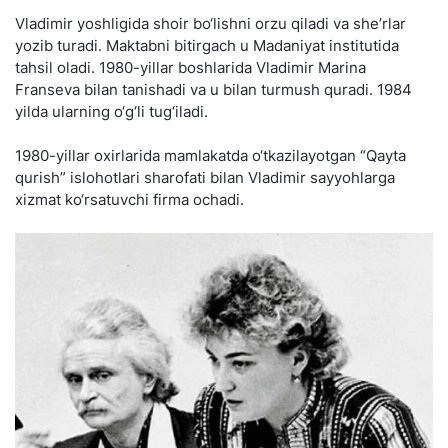
Vladimir yoshligida shoir bo‘lishni orzu qiladi va she’rlar
yozib turadi. Maktabni bitirgach u Madaniyat institutida
tahsil oladi. 1980-yillar boshlarida Vladimir Marina
Franseva bilan tanishadi va u bilan turmush quradi. 1984
yilda ularning o‘g‘li tug‘iladi.
1980-yillar oxirlarida mamlakatda o‘tkazilayotgan “Qayta
qurish” islohotlari sharofati bilan Vladimir sayyohlarga
xizmat ko‘rsatuvchi firma ochadi.