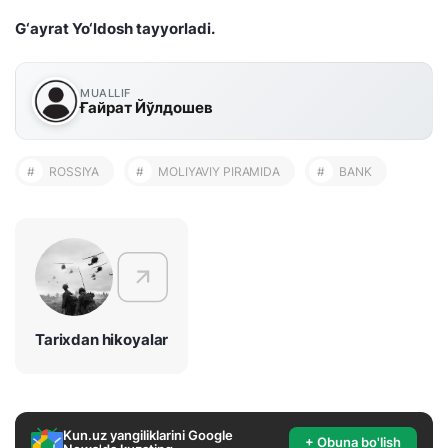
G‘ayrat Yo‘ldosh tayyorladi.
MUALLIF
Ғайрат Йўлдошев
#
ROSSIYA
#
MOLIYAVIY PIRAMIDA
#
BANK
Tarixdan hikoyalar
Kun.uz yangiliklarini Google
+ Obuna bo'lish