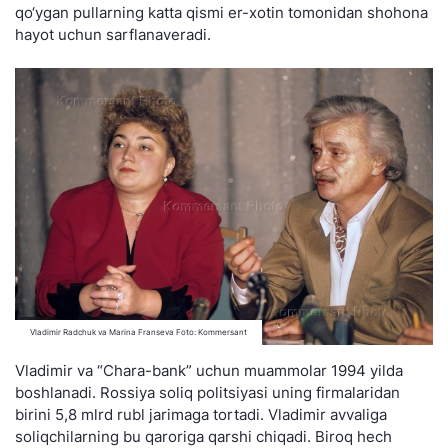
qo‘ygan pullarning katta qismi er-xotin tomonidan shohona
hayot uchun sarflanaveradi.
Vladimir Radchuk va Marina Franseva Foto: Kommersant
Vladimir va “Chara-bank” uchun muammolar 1994 yilda
boshlanadi. Rossiya soliq politsiyasi uning firmalaridan
birini 5,8 mlrd rubl jarimaga tortadi. Vladimir avvaliga
soliqchilarning bu qaroriga qarshi chiqadi. Biroq hech