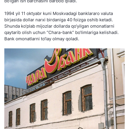
bo‘lgan ish barchasini barbod qiladi.
1994 yil 11 oktyabr kuni Moskvadagi banklararo valuta
birjasida dollar narxi birdaniga 40 foizga oshib ketadi.
Shunda ko‘plab mijozlar dollarda qo‘yilgan omonatlarni
qaytarib olish uchun “Chara-bank” bo‘limlariga kelishadi.
Bank omonatlarni to‘lay olmay qoladi.