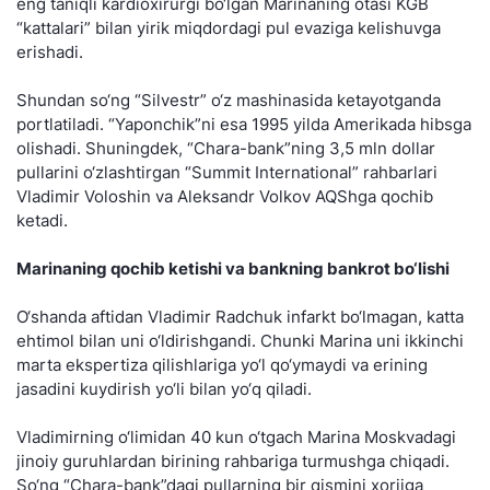
eng taniqli kardioxirurgi bo‘lgan Marinaning otasi KGB
“kattalari” bilan yirik miqdordagi pul evaziga kelishuvga
erishadi.
Shundan so‘ng “Silvestr” o‘z mashinasida ketayotganda
portlatiladi. “Yaponchik”ni esa 1995 yilda Amerikada hibsga
olishadi. Shuningdek, “Chara-bank”ning 3,5 mln dollar
pullarini o‘zlashtirgan “Summit International” rahbarlari
Vladimir Voloshin va Aleksandr Volkov AQShga qochib
ketadi.
Marinaning qochib ketishi va bankning bankrot bo‘lishi
O‘shanda aftidan Vladimir Radchuk infarkt bo‘lmagan, katta
ehtimol bilan uni o‘ldirishgandi. Chunki Marina uni ikkinchi
marta ekspertiza qilishlariga yo‘l qo‘ymaydi va erining
jasadini kuydirish yo‘li bilan yo‘q qiladi.
Vladimirning o‘limidan 40 kun o‘tgach Marina Moskvadagi
jinoiy guruhlardan birining rahbariga turmushga chiqadi.
So‘ng “Chara-bank”dagi pullarning bir qismini xorijga