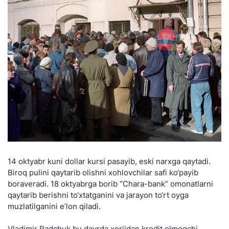
14 oktyabr kuni dollar kursi pasayib, eski narxga qaytadi.
Biroq pulini qaytarib olishni xohlovchilar safi ko‘payib
boraveradi. 18 oktyabrga borib “Chara-bank” omonatlarni
qaytarib berishni to‘xtatganini va jarayon to‘rt oyga
muzlatilganini e’lon qiladi.
Vladimir Radchuk bu davrda xorijdan kredit olmoqchi