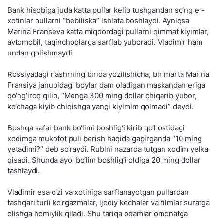
Bank hisobiga juda katta pullar kelib tushgandan so‘ng er-
xotinlar pullarni “bebiliska” ishlata boshlaydi. Ayniqsa
Marina Franseva katta miqdordagi pullarni qimmat kiyimlar,
avtomobil, taqinchoqlarga sarflab yuboradi. Vladimir ham
undan qolishmaydi.
Rossiyadagi nashrning birida yozilishicha, bir marta Marina
Fransiya janubidagi boylar dam oladigan maskandan eriga
qo‘ng‘iroq qilib, “Menga 300 ming dollar chiqarib yubor,
ko‘chaga kiyib chiqishga yangi kiyimim qolmadi” deydi.
Boshqa safar bank bo‘limi boshlig‘i kirib qo‘l ostidagi
xodimga mukofot puli berish haqida gapirganda “10 ming
yetadimi?” deb so‘raydi. Rublni nazarda tutgan xodim yelka
qisadi. Shunda ayol bo‘lim boshlig‘i oldiga 20 ming dollar
tashlaydi.
Vladimir esa o‘zi va xotiniga sarflanayotgan pullardan
tashqari turli ko‘rgazmalar, ijodiy kechalar va filmlar suratga
olishga homiylik qiladi. Shu tariqa odamlar omonatga