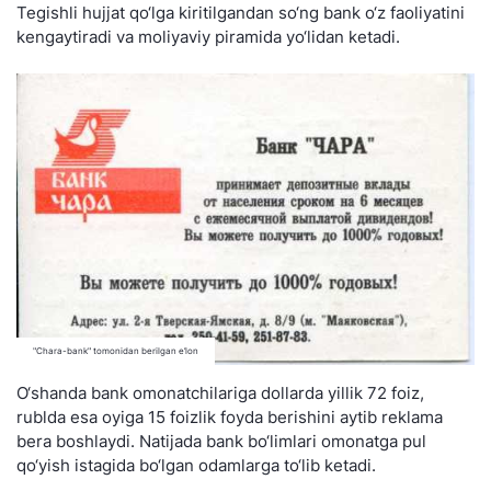
Tegishli hujjat qo‘lga kiritilgandan so‘ng bank o‘z faoliyatini
kengaytiradi va moliyaviy piramida yo‘lidan ketadi.
"Chara-bank" tomonidan berilgan e’lon
O‘shanda bank omonatchilariga dollarda yillik 72 foiz,
rublda esa oyiga 15 foizlik foyda berishini aytib reklama
bera boshlaydi. Natijada bank bo‘limlari omonatga pul
qo‘yish istagida bo‘lgan odamlarga to‘lib ketadi.