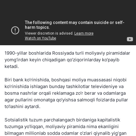
1990-yillar boshlarida Rossiyada turli moliyaviy piramidalar
yomg‘irdan keyin chiqadigan qo‘ziqorinlarday ko‘payib
ketadi.
Biri bank ko‘rinishida, boshqasi moliya muassasasi niqobi
ko‘rinishida ishlagan bunday tashkilotlar televideniye va
bosma nashrlar orqali reklamaga zo‘r berar va odamlarga
agar pullarini omonatga qo‘yishsa salmoqli foizlarda pullar
to‘lashini aytardi.
Sotsialistik tuzum parchalangach birdaniga kapitalistik
tuzumga yo‘liqqan, moliyaviy piramida nima ekanligini
bilmagan millionlab sodda odamlar o‘zlari qiynalib yig‘gan