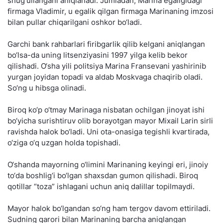
shug‘ullangani aniqlanadi. Jumladan, Marina egaligidagi
firmaga Vladimir, u egalik qilgan firmaga Marinaning imzosi
bilan pullar chiqarilgani oshkor bo‘ladi.
Garchi bank rahbarlari firibgarlik qilib kelgani aniqlangan
bo‘lsa-da uning litsenziyasini 1997 yilga kelib bekor
qilishadi. O‘sha yili politsiya Marina Fransevani yashirinib
yurgan joyidan topadi va aldab Moskvaga chaqirib oladi.
So‘ng u hibsga olinadi.
Biroq ko‘p o‘tmay Marinaga nisbatan ochilgan jinoyat ishi
bo‘yicha surishtiruv olib borayotgan mayor Mixail Larin sirli
ravishda halok bo‘ladi. Uni ota-onasiga tegishli kvartirada,
o‘ziga o‘q uzgan holda topishadi.
O‘shanda mayorning o‘limini Marinaning keyingi eri, jinoiy
to‘da boshlig‘i bo‘lgan shaxsdan gumon qilishadi. Biroq
qotillar “toza” ishlagani uchun aniq dalillar topilmaydi.
Mayor halok bo‘lgandan so‘ng ham tergov davom ettiriladi.
Sudning qarori bilan Marinaning barcha aniqlangan