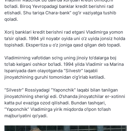
bo‘ladi. Biroq Yevropadagi banklar kredit berishni rad
etishadi. Shu tariqa Chara-bank” og‘ir vaziyatga tushib
qoladi.
Xorij banklari kredit berishni rad etgani Vladimirga yomon
ta’sir qiladi. 1994 yil noyabr oyida uni o‘z uyida jonsiz holda
topishadi. Ekspertiza u o‘z joniga qasd qilgan deb topadi.
Vladimirning vafotidan so‘ng uning jinoiy to‘dalarga boj
to‘lab kelgani oshkor bo‘ladi. 1994 yilda Vladimir va Marina
Ispaniyada dam olayotganda “Silvestr” laqabli
jinoyatchining guruhi tomonidan o‘g‘irlab ketiladi.
“Silvestr” Rossiyadagi “Yaponchik” laqabi bilan tanilgan
jinoyatchining sherigi edi. O‘shanda jinoyatchilar er-xotinni
katta pul evaziga ozod qilishadi. Bundan tashqari,
“Yaponchik” Vladimirga yirik miqdorda o‘lpon to‘lash
majburiyatini qo‘yadi.