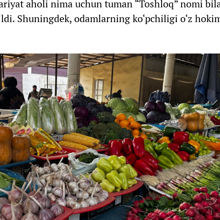
sariyat aholi nima uchun tuman “Toshloq” nomi bil
‘ldi. Shuningdek, odamlarning ko‘pchiligi o‘z hoki