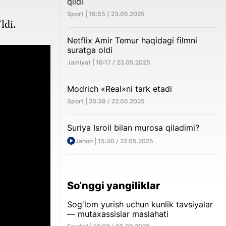
qildi
Sport | 16:55 / 23.05.2025
ldi.
Netflix Amir Temur haqidagi filmni
suratga oldi
Jamiyat | 16:17 / 23.05.2025
Modrich «Real»ni tark etadi
Sport | 20:38 / 22.05.2025
Suriya Isroil bilan murosa qiladimi?
Jahon | 15:40 / 22.05.2025
So‘nggi yangiliklar
Sog'lom yurish uchun kunlik tavsiyalar
— mutaxassislar maslahati