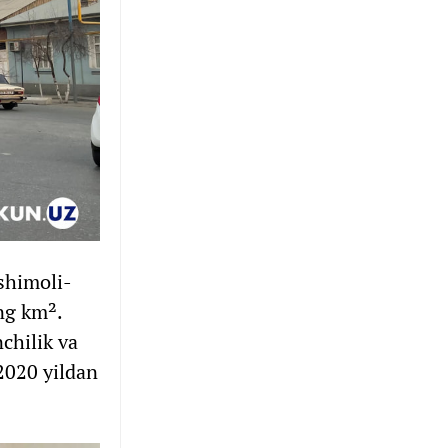
shimoli-
ng km².
chilik va
2020 yildan