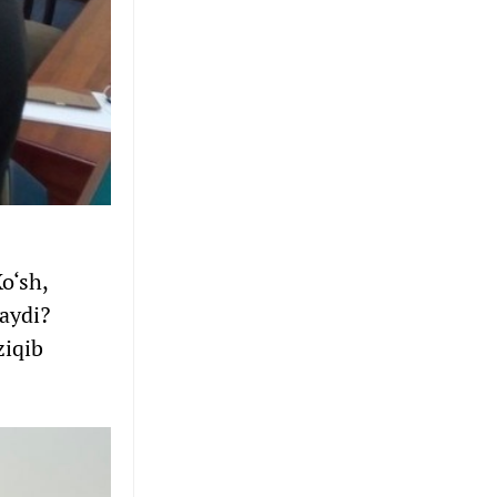
o‘sh,
aydi?
ziqib