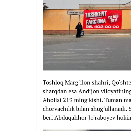
Toshloq Marg‘ilon shahri, Qo‘sht
sharqdan esa Andijon viloyatinin
Aholisi 219 ming kishi. Tuman ma
chorvachilik bilan shug‘ullanadi.
beri Abduqahhor Jo‘raboyev hokiml