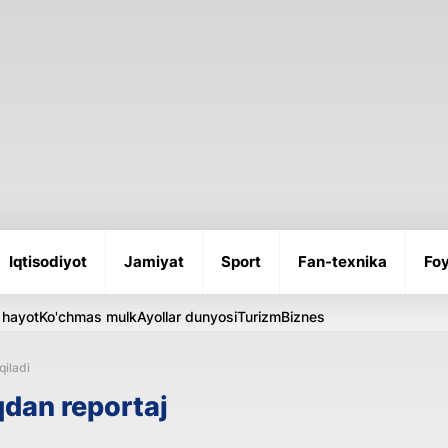
Iqtisodiyot
Jamiyat
Sport
Fan-texnika
Foy
 hayot
Ko'chmas mulk
Ayollar dunyosi
Turizm
Biznes
qiladi
qdan reportaj