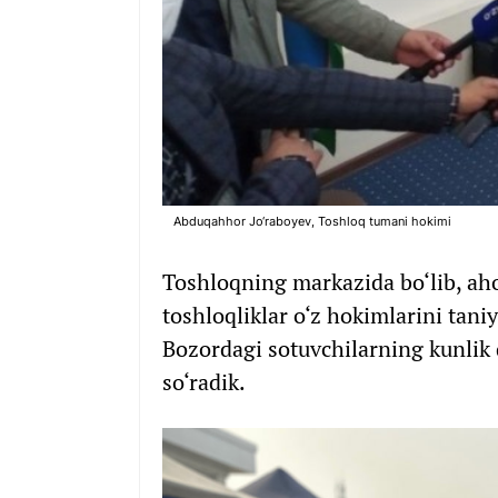
Abduqahhor Jo‘raboyev, Toshloq tumani hokimi
Toshloqning markazida bo‘lib, ah
toshloqliklar o‘z hokimlarini ta
Bozordagi sotuvchilarning kunlik
so‘radik.