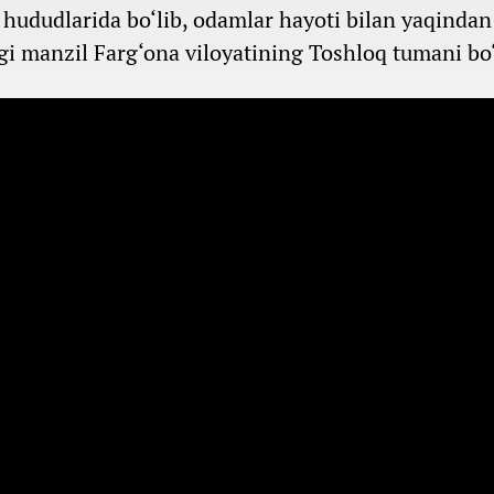
ududlarida bo‘lib, odamlar hayoti bilan yaqindan
gi manzil Farg‘ona viloyatining Toshloq tumani bo‘