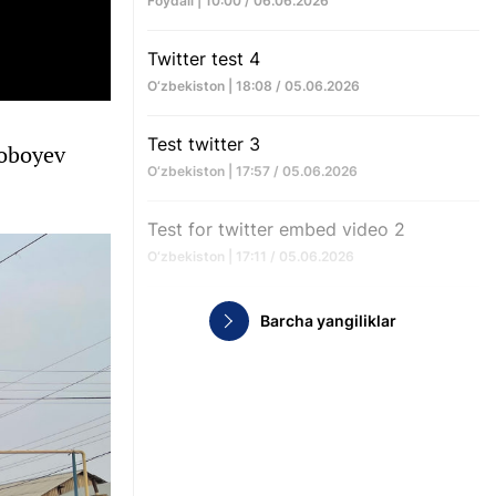
Foydali | 10:00 / 06.06.2026
Twitter test 4
O‘zbekiston | 18:08 / 05.06.2026
Test twitter 3
boboyev
O‘zbekiston | 17:57 / 05.06.2026
Test for twitter embed video 2
O‘zbekiston | 17:11 / 05.06.2026
Barcha yangiliklar