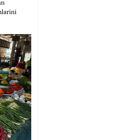
an
mlarini