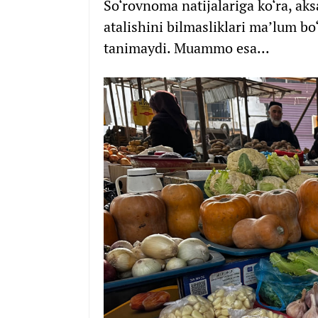
So‘rovnoma natijalariga ko‘ra, ak
atalishini bilmasliklari ma’lum bo
tanimaydi. Muammo esa...