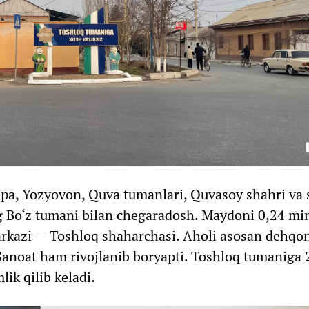
epa, Yozyovon, Quva tumanlari, Quvasoy shahri va 
g Bo‘z tumani bilan chegaradosh. Maydoni 0,24 mi
rkazi — Toshloq shaharchasi. Aholi asosan dehqon
 Sanoat ham rivojlanib boryapti. Toshloq tumaniga 
ik qilib keladi.