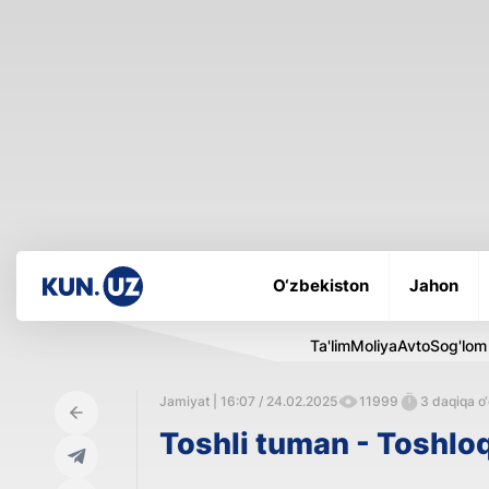
O‘zbekiston
Jahon
Ta'lim
Moliya
Avto
Sog'lom
Jamiyat | 16:07 / 24.02.2025
11999
3 daqiqa o‘
Toshli tuman - Toshlo