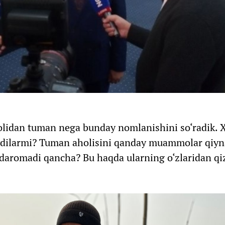
olidan tuman nega bunday nomlanishini so‘radik. X
niydilarmi? Tuman aholisini qanday muammolar qiyn
 daromadi qancha? Bu haqda ularning o‘zlaridan qi