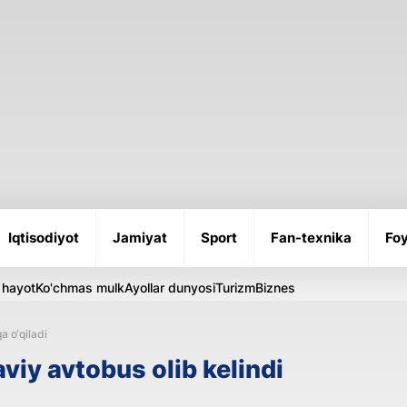
Iqtisodiyot
Jamiyat
Sport
Fan-texnika
Foy
 hayot
Ko'chmas mulk
Ayollar dunyosi
Turizm
Biznes
a o‘qiladi
iy avtobus olib kelindi