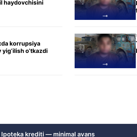
il haydovchisini
xda korrupsiya
 yig‘ilish o‘tkazdi
 Ipoteka krediti — minimal avans