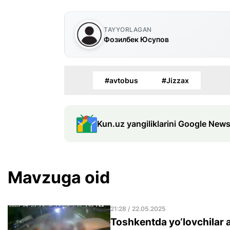
TAYYORLAGAN
Фозилбек Юсупов
#avtobus
#Jizzax
Kun.uz yangiliklarini Google News
Mavzuga oid
21:28 / 22.05.2025
Toshkentda yo‘lovchilar 