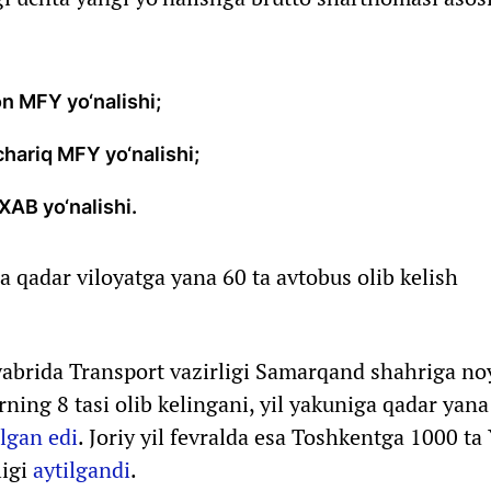
n MFY yo‘nalishi;
hariq MFY yo‘nalishi;
XAB yo‘nalishi.
a qadar viloyatga yana 60 ta avtobus olib kelish
oyabrida Transport vazirligi Samarqand shahriga no
rning 8 tasi olib kelingani, yil yakuniga qadar yana
lgan edi
. Joriy yil fevralda esa Toshkentga 1000 ta
ligi
aytilgandi
.