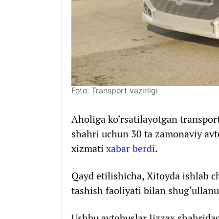
Foto: Transport vazirligi
Aholiga ko‘rsatilayotgan transpor
shahri uchun 30 ta zamonaviy avto
xizmati
xabar berdi
.
Qayd etilishicha, Xitoyda ishlab 
tashish faoliyati bilan shug‘ullan
Ushbu avtobuslar Jizzax shahridag