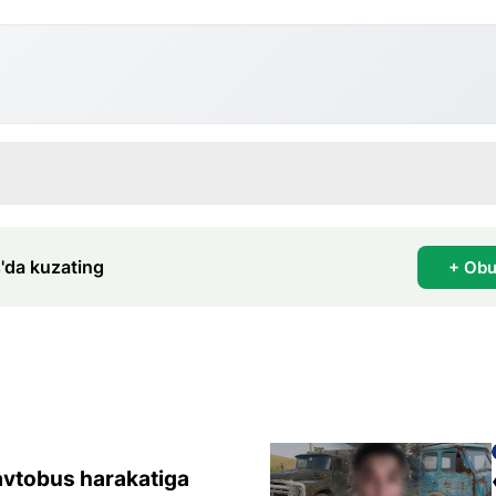
'da kuzating
+ Obu
avtobus harakatiga