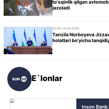
to‘sqinlik qilgan avtomob
jazoladi
20:44 / 21.05.2025
Tanzila Norboyeva Jizza
holatlari bo‘yicha tanqidiy
E`lonlar
Inson Bank: