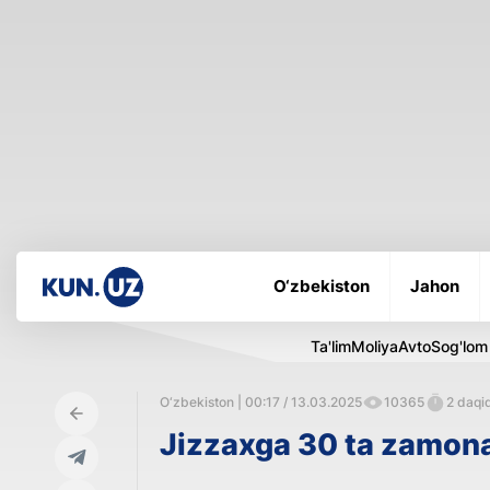
O‘zbekiston
Jahon
Ta'lim
Moliya
Avto
Sog'lom
O‘zbekiston | 00:17 / 13.03.2025
10365
2 daqiq
Jizzaxga 30 ta zamonav