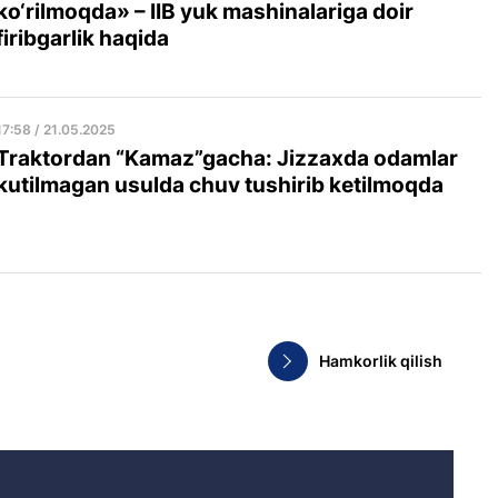
ko‘rilmoqda» – IIB yuk mashinalariga doir
firibgarlik haqida
17:58 / 21.05.2025
Traktordan “Kamaz”gacha: Jizzaxda odamlar
kutilmagan usulda chuv tushirib ketilmoqda
Hamkorlik qilish