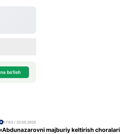
na bo'lish
17:03 / 22.05.2025
«Abdunazarovni majburiy keltirish choralari