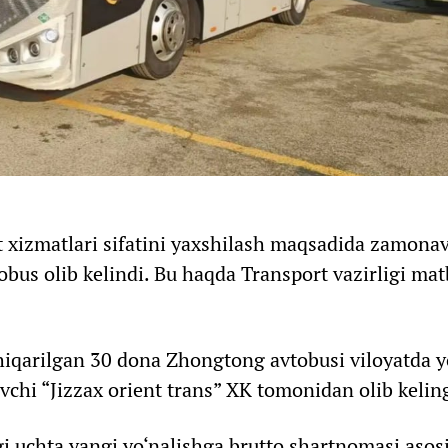
t xizmatlari sifatini yaxshilash maqsadida zamonav
bus olib kelindi. Bu haqda Transport vazirligi ma
chiqarilgan 30 dona Zhongtong avtobusi viloyatda y
uvchi “Jizzax orient trans” XK tomonidan olib kelin
i uchta yangi yo‘nalishga brutto shartnomasi asos