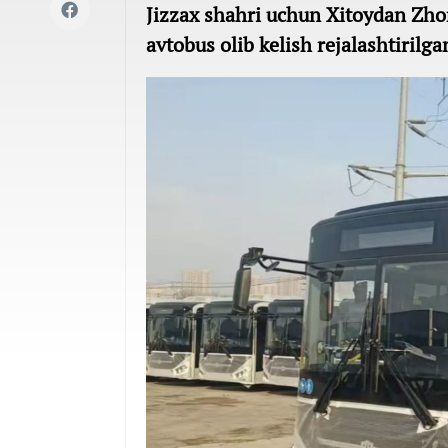
Jizzax shahri uchun Xitoydan Zhon
avtobus olib kelish rejalashtirilga