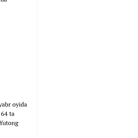
yabr oyida
 64 ta
 Yutong