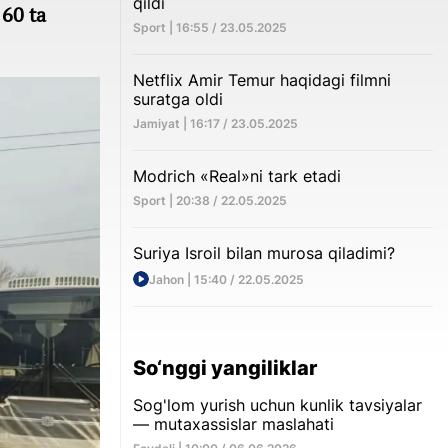
qildi
 60 ta
Sport | 16:55 / 23.05.2025
Netflix Amir Temur haqidagi filmni
suratga oldi
Jamiyat | 16:17 / 23.05.2025
Modrich «Real»ni tark etadi
Sport | 20:38 / 22.05.2025
Suriya Isroil bilan murosa qiladimi?
Jahon | 15:40 / 22.05.2025
So‘nggi yangiliklar
Sog'lom yurish uchun kunlik tavsiyalar
— mutaxassislar maslahati