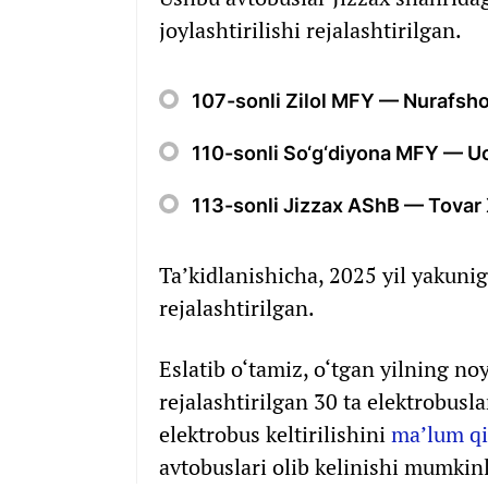
joylashtirilishi rejalashtirilgan.
107-sonli Zilol MFY — Nurafsho
110-sonli So‘g‘diyona MFY — Uc
113-sonli Jizzax AShB — Tovar 
Ta’kidlanishicha, 2025 yil yakunig
rejalashtirilgan.
Eslatib o‘tamiz, o‘tgan yilning n
rejalashtirilgan 30 ta elektrobusla
elektrobus keltirilishini
ma’lum qi
avtobuslari olib kelinishi mumkin