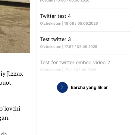
Foydali | 10:00 / 06.06.2026
Twitter test 4
O‘zbekiston | 18:08 / 05.06.2026
Test twitter 3
O‘zbekiston | 17:57 / 05.06.2026
Test for twitter embed video 2
O‘zbekiston | 17:11 / 05.06.2026
iy Jizzax
tbuot
Barcha yangiliklar
o‘lovchi
gan.
ida