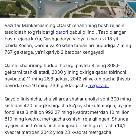
Vazirlar Mahkamasining «Qarshi shahrining bosh rejasini
tasdiqlash to‘g‘risida»gi
qarori
qabul qilindi. Tasdiqlangan
bosh rejaga ko‘ra, Qashqadaryo viloyati markazi 18 yil
ichida Koson, Qarshi va Ko‘kdala tumanlari hududiga 7 ming
767 gektarga, ya’ni qariyb 2 barobar kengayadi.
Qarshi shahrining hududi hozirgi paytda 8 ming 308,9
gektarni tashkil etadi, 2030 yilning oxiriga qadar (birinchi
navbatda) 11 ming 26,8 gektar, 2042 yil yakunigacha (hisob
davrida) esa 16 ming 73,6 gektargacha
o‘zgaradi.
Qayd qilinishicha, shu yillarda shahar aholisi soni 300 ming
kishidan 470 ming kishigacha ko‘payishi kutilmoqda, uy-joy
fondi esa 3 million 992,27 ming kvadrat metrdan 10 million
810 ming kvadrat metrgacha oshishi reja qilingan. Shunda
uy-joy bilan ta’minlanish darajasi bir kishiga o‘rtacha 14,1
kvadrat metrdan 2042 yilda 23 kvadrat metrgacha