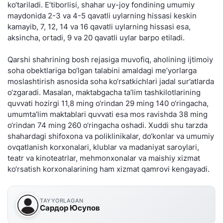
ko‘tariladi. E’tiborlisi, shahar uy-joy fondining umumiy
maydonida 2-3 va 4-5 qavatli uylarning hissasi keskin
kamayib, 7, 12, 14 va 16 qavatli uylarning hissasi esa,
aksincha, ortadi, 9 va 20 qavatli uylar barpo etiladi.
Qarshi shahrining bosh rejasiga muvofiq, aholining ijtimoiy
soha obektlariga bo‘lgan talabini amaldagi me’yorlarga
moslashtirish asnosida soha ko‘rsatkichlari jadal sur’atlarda
o‘zgaradi. Masalan, maktabgacha ta’lim tashkilotlarining
quvvati hozirgi 11,8 ming o‘rindan 29 ming 140 o‘ringacha,
umumta’lim maktablari quvvati esa mos ravishda 38 ming
o‘rindan 74 ming 260 o‘ringacha oshadi. Xuddi shu tarzda
shahardagi shifoxona va poliklinikalar, do‘konlar va umumiy
ovqatlanish korxonalari, klublar va madaniyat saroylari,
teatr va kinoteatrlar, mehmonxonalar va maishiy xizmat
ko‘rsatish korxonalarining ham xizmat qamrovi kengayadi.
TAYYORLAGAN
Сардор Юсупов