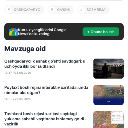
#
QASHQADARYO
#
QARSHI
#
BOSH REJA
Kun.uz yangiliklarini Google
+ Obuna bo'lish
News'da kuzating
Mavzuga oid
Qashqadaryolik eshak go‘shti savdogari: u
uch oyda ikki bor sudlandi
19:37 / 04.06.2026
Poytaxt bosh rejasi interaktiv xaritada: unda
nimalar aks etgan?
14:30 / 27.05.2025
Toshkent bosh rejasi xaritasi saytdagi
yuklama sababli vaqtincha ishlamay qoldi -
vazirlik