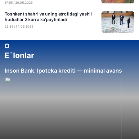
17:55 / 26.05.2025
Toshkent shahri va uning atrofidagi yashil
hududlar 3 karra ko‘paytiriladi
22:36 / 14.05.2025
E`lonlar
Inson Bank: Ipoteka krediti — minimal avans