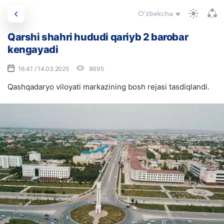
O'zbekcha
Qarshi shahri hududi qariyb 2 barobar
kengayadi
16:41 / 14.03.2025
8695
Qashqadaryo viloyati markazining bosh rejasi tasdiqlandi.