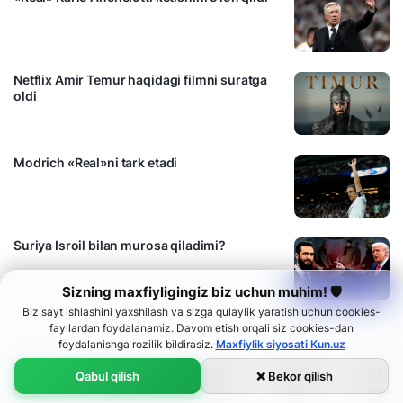
Netflix Amir Temur haqidagi filmni suratga
oldi
Modrich «Real»ni tark etadi
Suriya Isroil bilan murosa qiladimi?
Sizning maxfiyligingiz biz uchun muhim! 🛡
Biz sayt ishlashini yaxshilash va sizga qulaylik yaratish uchun cookies-
fayllardan foydalanamiz. Davom etish orqali siz cookies-dan
foydalanishga rozilik bildirasiz.
Maxfiylik siyosati Kun.uz
Qabul qilish
❌ Bekor qilish
Audio
Bosh sahifa
Menyu
Lenta
Ko‘rsatuvlar