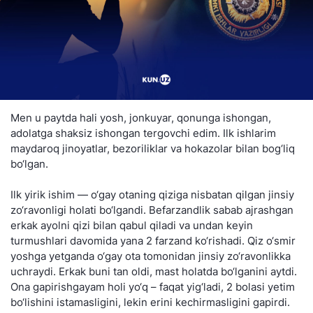
Men u paytda hali yosh, jonkuyar, qonunga ishongan,
adolatga shaksiz ishongan tergovchi edim. Ilk ishlarim
maydaroq jinoyatlar, bezoriliklar va hokazolar bilan bog‘liq
bo‘lgan.
Ilk yirik ishim — o‘gay otaning qiziga nisbatan qilgan jinsiy
zo‘ravonligi holati bo‘lgandi. Befarzandlik sabab ajrashgan
erkak ayolni qizi bilan qabul qiladi va undan keyin
turmushlari davomida yana 2 farzand ko‘rishadi. Qiz o‘smir
yoshga yetganda o‘gay ota tomonidan jinsiy zo‘ravonlikka
uchraydi. Erkak buni tan oldi, mast holatda bo‘lganini aytdi.
Ona gapirishgayam holi yo‘q – faqat yig‘ladi, 2 bolasi yetim
bo‘lishini istamasligini, lekin erini kechirmasligini gapirdi.