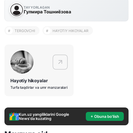
TAYYORLAGAN
Гулмира Тошниёзова
#
TERGOVCHI
#
HAYOTIY HIKOYALAR
Hayotiy hikoyalar
Turfa taqdirlar va umr manzaralari
Kun.uz yangiliklarini Google
+ Obuna bo'lish
News'da kuzating