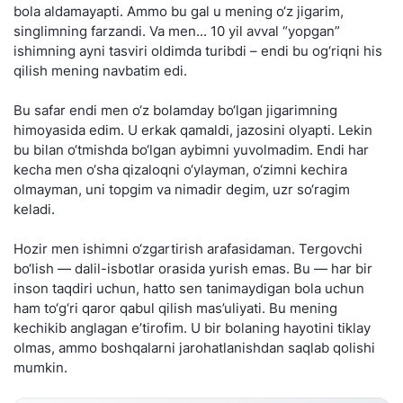
bola aldamayapti. Ammo bu gal u mening o‘z jigarim,
singlimning farzandi. Va men... 10 yil avval “yopgan”
ishimning ayni tasviri oldimda turibdi – endi bu og‘riqni his
qilish mening navbatim edi.
Bu safar endi men o‘z bolamday bo‘lgan jigarimning
himoyasida edim. U erkak qamaldi, jazosini olyapti. Lekin
bu bilan o‘tmishda bo‘lgan aybimni yuvolmadim. Endi har
kecha men o‘sha qizaloqni o‘ylayman, o‘zimni kechira
olmayman, uni topgim va nimadir degim, uzr so‘ragim
keladi.
Hozir men ishimni o‘zgartirish arafasidaman. Tergovchi
bo‘lish — dalil-isbotlar orasida yurish emas. Bu — har bir
inson taqdiri uchun, hatto sen tanimaydigan bola uchun
ham to‘g‘ri qaror qabul qilish mas’uliyati. Bu mening
kechikib anglagan e’tirofim. U bir bolaning hayotini tiklay
olmas, ammo boshqalarni jarohatlanishdan saqlab qolishi
mumkin.