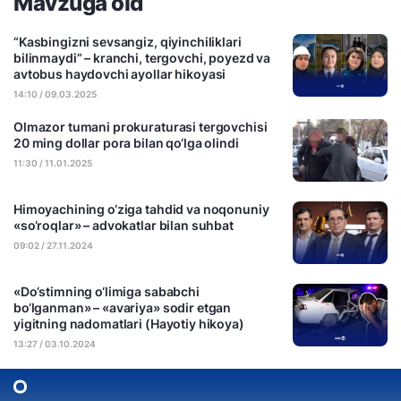
Mavzuga oid
“Kasbingizni sevsangiz, qiyinchiliklari
bilinmaydi” – kranchi, tergovchi, poyezd va
avtobus haydovchi ayollar hikoyasi
14:10 / 09.03.2025
Olmazor tumani prokuraturasi tergovchisi
20 ming dollar pora bilan qo‘lga olindi
11:30 / 11.01.2025
Himoyachining o‘ziga tahdid va noqonuniy
«so‘roqlar» – advokatlar bilan suhbat
09:02 / 27.11.2024
«Do‘stimning o‘limiga sababchi
bo‘lganman» – «avariya» sodir etgan
yigitning nadomatlari (Hayotiy hikoya)
13:27 / 03.10.2024