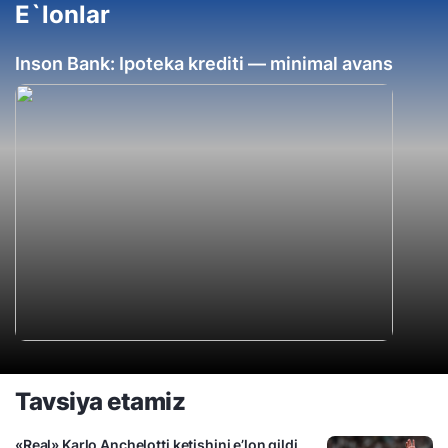
E`lonlar
Inson Bank: Ipoteka krediti — minimal avans
Tavsiya etamiz
«Real» Karlo Anchelotti ketishini e’lon qildi