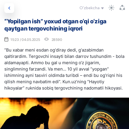
O'zbekcha
“Yopilgan ish” yoxud otgan o‘qi o‘ziga
qaytgan tergovchining iqrori
15:23 / 04.05.2025
28590
“Bu xabar meni esdan og‘diray dedi, g‘azabimdan
qaltirardim. Tergovchi insayti bilan darrov tushundim - bola
aldamayapti. Ammo bu gal u mening o‘z jigarim,
singlimning farzandi. Va men... 10 yil avval “yopgan”
ishimning ayni tasviri oldimda turibdi – endi bu og‘riqni his
qilish mening navbatim edi”. Kun.uz’ning “Hayotiy
hikoyalar” ruknida sobiq tergovchining nadomatli hikoyasi.