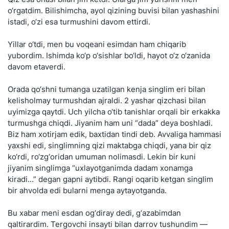
o‘rgatdim. Bilishimcha, ayol qizining buvisi bilan yashashini
istadi, o‘zi esa turmushini davom ettirdi.
Yillar o‘tdi, men bu voqeani esimdan ham chiqarib
yubordim. Ishimda ko‘p o‘sishlar bo‘ldi, hayot o‘z o‘zanida
davom etaverdi.
Orada qo‘shni tumanga uzatilgan kenja singlim eri bilan
kelisholmay turmushdan ajraldi. 2 yashar qizchasi bilan
uyimizga qaytdi. Uch yilcha o‘tib tanishlar orqali bir erkakka
turmushga chiqdi. Jiyanim ham uni “dada” deya boshladi.
Biz ham xotirjam edik, baxtidan tindi deb. Avvaliga hammasi
yaxshi edi, singlimning qizi maktabga chiqdi, yana bir qiz
ko‘rdi, ro‘zg‘oridan umuman nolimasdi. Lekin bir kuni
jiyanim singlimga “uxlayotganimda dadam xonamga
kiradi...” degan gapni aytibdi. Rangi oqarib ketgan singlim
bir ahvolda edi bularni menga aytayotganda.
Bu xabar meni esdan og‘diray dedi, g‘azabimdan
qaltirardim. Tergovchi insayti bilan darrov tushundim —