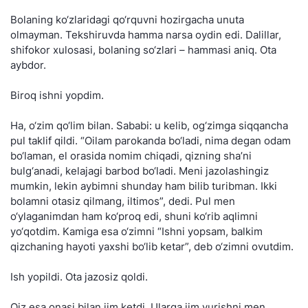
Bolaning ko‘zlaridagi qo‘rquvni hozirgacha unuta
olmayman. Tekshiruvda hamma narsa oydin edi. Dalillar,
shifokor xulosasi, bolaning so‘zlari – hammasi aniq. Ota
aybdor.
Biroq ishni yopdim.
Ha, o‘zim qo‘lim bilan. Sababi: u kelib, og‘zimga siqqancha
pul taklif qildi. “Oilam parokanda bo‘ladi, nima degan odam
bo‘laman, el orasida nomim chiqadi, qizning sha’ni
bulg‘anadi, kelajagi barbod bo‘ladi. Meni jazolashingiz
mumkin, lekin aybimni shunday ham bilib turibman. Ikki
bolamni otasiz qilmang, iltimos”, dedi. Pul men
o‘ylaganimdan ham ko‘proq edi, shuni ko‘rib aqlimni
yo‘qotdim. Kamiga esa o‘zimni “Ishni yopsam, balkim
qizchaning hayoti yaxshi bo‘lib ketar”, deb o‘zimni ovutdim.
Ish yopildi. Ota jazosiz qoldi.
Qiz esa onasi bilan jim ketdi. Ularga jim yurishni men