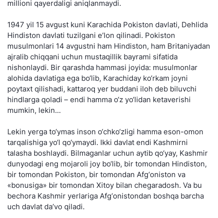
millioni qayerdaligi aniqlanmaydi.
1947 yil 15 avgust kuni Karachida Pokiston davlati, Dehlida
Hindiston davlati tuzilgani e’lon qilinadi. Pokiston
musulmonlari 14 avgustni ham Hindiston, ham Britaniyadan
ajralib chiqqani uchun mustaqillik bayrami sifatida
nishonlaydi. Bir qarashda hammasi joyida: musulmonlar
alohida davlatiga ega bo‘lib, Karachiday ko‘rkam joyni
poytaxt qilishadi, kattaroq yer buddani iloh deb biluvchi
hindlarga qoladi – endi hamma o‘z yo‘lidan ketaverishi
mumkin, lekin...
Lekin yerga to‘ymas inson o‘chko‘zligi hamma eson-omon
tarqalishiga yo‘l qo‘ymaydi. Ikki davlat endi Kashmirni
talasha boshlaydi. Bilmaganlar uchun aytib qo‘yay, Kashmir
dunyodagi eng mojaroli joy bo‘lib, bir tomondan Hindiston,
bir tomondan Pokiston, bir tomondan Afg‘oniston va
«bonusiga» bir tomondan Xitoy bilan chegaradosh. Va bu
bechora Kashmir yerlariga Afg‘onistondan boshqa barcha
uch davlat da’vo qiladi.