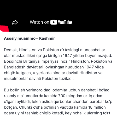
Asosiy muammo – Kashmir
Demak, Hindiston va Pokiston o‘rtasidagi munosabatlar
ular mustaqillikni qo‘lga kiritgan 1947 yildan buyon mavjud.
Bosqinchi Britaniya imperiyasi hozir Hindiston, Pokiston va
Bangladesh davlatlari joylashgan hududdan 1947 yilda
chiqib ketgach, u yerlarda hindlar davlati Hindiston va
musulmonlar davlati Pokiston tuziladi.
Bu bo‘linish yarimoroldagi odamlar uchun dahshatli bo‘ladi,
rasmiy ma’lumotlarda kamida 700 mingdan ortiq odam
o‘lgani aytiladi, lekin aslida qurbonlar chandon barobar ko‘p
bo‘lgan. Chunki o‘sha bo‘linish vaqtida kamida 18 million
odam uyini tashlab chiqib ketadi, keyinchalik ularning to‘rt