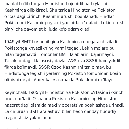
mahtal bo‘lib turgan Hindiston bajonidil harbiylarini
Kashmirga olib kiradi. Shu tariqa Hindiston va Pokiston
o‘rtasidagi birinchi Kashmir urushi boshlanadi. Hindlar
Pokistonni Kashmir poytaxti yaqinida to‘xtatadi. Lekin urush
bir yilcha davom etib, juda ko‘p odam o‘ladi.
1949 yil BMT boshchiligida Kashmirda chegara chiziladi.
Pokistonga knyazlikning yarmi tegadi. Lekin mojaro bu
bilan tugamaydi. Tomonlar BMT talablarini bajarmaydi.
Tashkilotdagi ikki asosiy davlat AQSh va SSSR ham yakdil
fikrda bo‘lmaydi. SSSR Ozod Kashmirni tan olmay, bu
Hindistonga tegishli yerlarning Pokiston tomonidan bosib
olinishi deydi. Amerika esa amalda Pokistonni qo‘llaydi.
Keyinchalik 1965 yil Hindiston va Pokiston o‘rtasida ikkinchi
urush bo‘ladi. O‘shanda Pokiston Kashmirning Hindiston
nazoratidagi qismida maxfiy operatsiya boshlashga urinadi.
Lekin urush BMT aralashuvi bilan hech qanday hududiy
o‘zgarishsiz yakunlanadi.