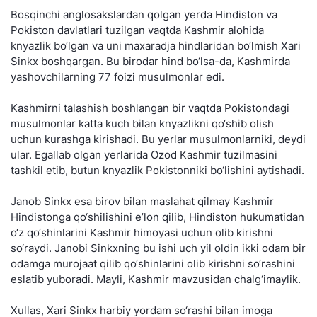
Bosqinchi anglosakslardan qolgan yerda Hindiston va
Pokiston davlatlari tuzilgan vaqtda Kashmir alohida
knyazlik bo‘lgan va uni maxaradja hindlaridan bo‘lmish Xari
Sinkx boshqargan. Bu birodar hind bo‘lsa-da, Kashmirda
yashovchilarning 77 foizi musulmonlar edi.
Kashmirni talashish boshlangan bir vaqtda Pokistondagi
musulmonlar katta kuch bilan knyazlikni qo‘shib olish
uchun kurashga kirishadi. Bu yerlar musulmonlarniki, deydi
ular. Egallab olgan yerlarida Ozod Kashmir tuzilmasini
tashkil etib, butun knyazlik Pokistonniki bo‘lishini aytishadi.
Janob Sinkx esa birov bilan maslahat qilmay Kashmir
Hindistonga qo‘shilishini e’lon qilib, Hindiston hukumatidan
o‘z qo‘shinlarini Kashmir himoyasi uchun olib kirishni
so‘raydi. Janobi Sinkxning bu ishi uch yil oldin ikki odam bir
odamga murojaat qilib qo‘shinlarini olib kirishni so‘rashini
eslatib yuboradi. Mayli, Kashmir mavzusidan chalg‘imaylik.
Xullas, Xari Sinkx harbiy yordam so‘rashi bilan imoga