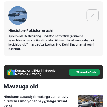
Hindiston-Pokiston urushi
Aprel oyida Kashmirning Hindiston nazoratidagi qismida
sayyohlarga hujum qilinishi ortidan ikki mamlakat munosabatlari
keskinlashdi. 7 mayga o‘tar kechasi Nyu Dehli Sindur amaliyotini
boshladi.
Kun.uz yangiliklarini Google
+ Obuna bo'lish
News'da kuzating
Mavzuga oid
Hindiston xususiy firmalarga zamonaviy
qiruvchi samolyotlarini yig‘ishga ruxsat
berdi