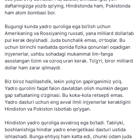
daftaringizga yozib qo‘ying, Hindistonda ham, Pokistonda
ham atom bombasi bor.
Bugungi kunda yadro quroliga ega bo‘lish uchun
Amerikaning va Rossiyaning ruxsati, yana milliard dollarlab
pul kerak deyishadi. Juda bunchalik emas, o‘rtoqlar. Bu
uchun birinchi navbatda qonida fizika qonunlari oqadigan
injyenerlar, ushbu sohadagi mukammal ilm-fanga
asoslangan tizim va ozroq uran kerak. To‘g‘ri, biror milliard
dollar ham zarar qilmaydi.
Biz biroz hazillashdik, lekin yolg‘on gapirganimiz yo‘q.
Yadro qurolini faqat falon davlatdan olish mumkin degan
gap safsataning o‘zginasi. Bu koka-kola retsepti emas.
Yadro dasturi uchun eng avval ilmli injyenerlar kerakligini
Hindiston va Pokiston isbotlab qo‘ygan.
Hindiston yadro quroliga avvalroq ega bo‘ladi. Tabiiyki,
boshlanishiga hindlar yadro energetikasi dasturi ustida
ishlashadi. Bunga ehtiyoj ham katta edi, chunki odam juda