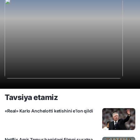
Tavsiya etamiz
«Real» Karlo Anchelotti ketishini e’lon qildi
Netflix Amir Temur haqidagi filmni suratga