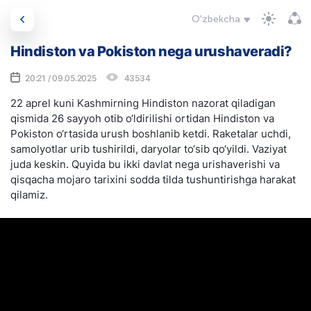
O'zbekcha
Hindiston va Pokiston nega urushaveradi?
20:21 / 09.05.2025
43534
22 aprel kuni Kashmirning Hindiston nazorat qiladigan
qismida 26 sayyoh otib o‘ldirilishi ortidan Hindiston va
Pokiston o‘rtasida urush boshlanib ketdi. Raketalar uchdi,
samolyotlar urib tushirildi, daryolar to‘sib qo‘yildi. Vaziyat
juda keskin. Quyida bu ikki davlat nega urishaverishi va
qisqacha mojaro tarixini sodda tilda tushuntirishga harakat
qilamiz.