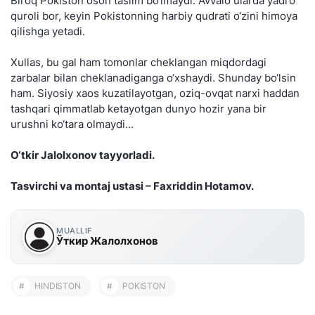
Biroq Pokiston oson taslim bo‘lmaydi. Avvalo ularda yadro
quroli bor, keyin Pokistonning harbiy qudrati o‘zini himoya
qilishga yetadi.
Xullas, bu gal ham tomonlar cheklangan miqdordagi
zarbalar bilan cheklanadiganga o‘xshaydi. Shunday bo‘lsin
ham. Siyosiy xaos kuzatilayotgan, oziq-ovqat narxi haddan
tashqari qimmatlab ketayotgan dunyo hozir yana bir
urushni ko‘tara olmaydi...
O‘tkir Jalolxonov tayyorladi.
Tasvirchi va montaj ustasi – Faxriddin Hotamov.
MUALLIF
Ўткир Жалолхонов
#
HINDISTON
#
POKISTON