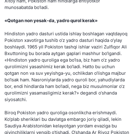
Xitoy ham, Pokiston ham hindlarga ehtiyotkor
munosabatda bo‘ladi.
«Qotgan non yesak-da, yadro qurol kerak»
Hindiston yadro dasturi ustida ishlay boshlagan vaqtdayoq
Pokiston xavotirga tushib o‘z yadro dasturi haqida o‘ylay
boshlaydi. 1965 yil Pokiston tashqi ishlar vaziri Zulfiqor Ali
Bxuttoning bu borada aytgan gaplari mashhur bo‘lgandi.
«Hindiston yadro quroliga ega bo‘lsa, biz ham o‘z yadro
qurolimizni yasashimiz kerak bo‘ladi. Hatto bu uchun
qotgan non va suv yeyishga-yu, ochlikdan o‘lishga majbur
bo‘lsak ham. Nasroniylarda yadro quroli bor, yahudiylarda
bor, endi hindlarda ham bo‘ladi, nega biz musulmonlar o‘z
qurolimizni yasamasligimiz kerak?» degandi o‘shanda
siyosatchi.
Biroq Pokiston yadro quroliga osonlikcha erishmaydi.
Ko‘plab sheriklari bu davlatga embargo joriy qiladi, lekin
Saudiya Arabistonidan kelayotgan yordam evaziga bu
qiyinchiliklarni yengib o‘tishadi. O‘shanda Ar Riyoz Pokiston