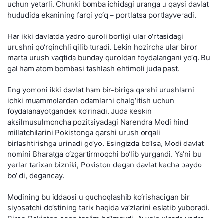
uchun yetarli. Chunki bomba ichidagi uranga u qaysi davlat
hududida ekanining farqi yo‘q – portlatsa portlayveradi.
Har ikki davlatda yadro quroli borligi ular o‘rtasidagi
urushni qo‘rqinchli qilib turadi. Lekin hozircha ular biror
marta urush vaqtida bunday quroldan foydalangani yo‘q. Bu
gal ham atom bombasi tashlash ehtimoli juda past.
Eng yomoni ikki davlat ham bir-biriga qarshi urushlarni
ichki muammolardan odamlarni chalg‘itish uchun
foydalanayotgandek ko‘rinadi. Juda keskin
aksilmusulmoncha pozitsiyadagi Narendra Modi hind
millatchilarini Pokistonga qarshi urush orqali
birlashtirishga urinadi go‘yo. Esingizda bo‘lsa, Modi davlat
nomini Bharatga o‘zgartirmoqchi bo‘lib yurgandi. Ya’ni bu
yerlar tarixan bizniki, Pokiston degan davlat kecha paydo
bo‘ldi, deganday.
Modining bu iddaosi u quchoqlashib ko‘rishadigan bir
siyosatchi do‘stining tarix haqida va’zlarini eslatib yuboradi.