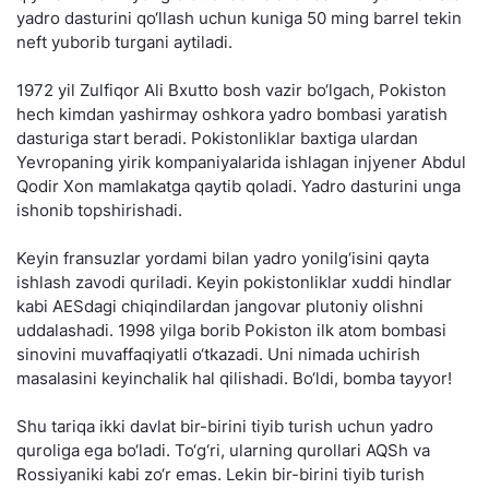
yadro dasturini qo‘llash uchun kuniga 50 ming barrel tekin
neft yuborib turgani aytiladi.
1972 yil Zulfiqor Ali Bxutto bosh vazir bo‘lgach, Pokiston
hech kimdan yashirmay oshkora yadro bombasi yaratish
dasturiga start beradi. Pokistonliklar baxtiga ulardan
Yevropaning yirik kompaniyalarida ishlagan injyener Abdul
Qodir Xon mamlakatga qaytib qoladi. Yadro dasturini unga
ishonib topshirishadi.
Keyin fransuzlar yordami bilan yadro yonilg‘isini qayta
ishlash zavodi quriladi. Keyin pokistonliklar xuddi hindlar
kabi AESdagi chiqindilardan jangovar plutoniy olishni
uddalashadi. 1998 yilga borib Pokiston ilk atom bombasi
sinovini muvaffaqiyatli o‘tkazadi. Uni nimada uchirish
masalasini keyinchalik hal qilishadi. Bo‘ldi, bomba tayyor!
Shu tariqa ikki davlat bir-birini tiyib turish uchun yadro
quroliga ega bo‘ladi. To‘g‘ri, ularning qurollari AQSh va
Rossiyaniki kabi zo‘r emas. Lekin bir-birini tiyib turish