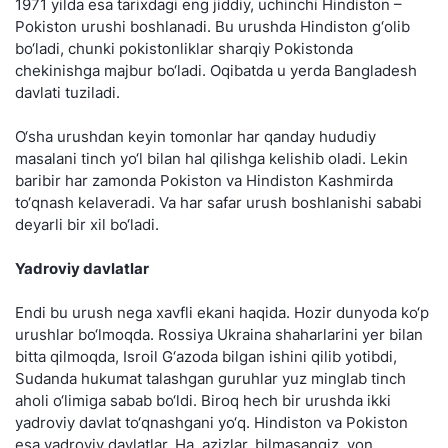
1971 yilda esa tarixdagi eng jiddiy, uchinchi Hindiston –
Pokiston urushi boshlanadi. Bu urushda Hindiston g‘olib
bo‘ladi, chunki pokistonliklar sharqiy Pokistonda
chekinishga majbur bo‘ladi. Oqibatda u yerda Bangladesh
davlati tuziladi.
O‘sha urushdan keyin tomonlar har qanday hududiy
masalani tinch yo‘l bilan hal qilishga kelishib oladi. Lekin
baribir har zamonda Pokiston va Hindiston Kashmirda
to‘qnash kelaveradi. Va har safar urush boshlanishi sababi
deyarli bir xil bo‘ladi.
Yadroviy davlatlar
Endi bu urush nega xavfli ekani haqida. Hozir dunyoda ko‘p
urushlar bo‘lmoqda. Rossiya Ukraina shaharlarini yer bilan
bitta qilmoqda, Isroil G‘azoda bilgan ishini qilib yotibdi,
Sudanda hukumat talashgan guruhlar yuz minglab tinch
aholi o‘limiga sabab bo‘ldi. Biroq hech bir urushda ikki
yadroviy davlat to‘qnashgani yo‘q. Hindiston va Pokiston
esa yadroviy davlatlar. Ha, azizlar, bilmasangiz, yon