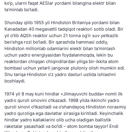
ko‘p, ularni faqat AESlar yordami bilangina elektr bilan
ta’minlab bo‘ladi.
Shunday qilib 1955 yil Hindiston Britaniya yordami bilan
Kanadadan 40 megavattli tadqiqot reaktori sotib oladi. Bir
yil o‘tib AQSh reaktor uchun 21 tonna og‘ir suv yetkazib
berishga rozi bo‘ladi. Bir qarashda hammasi oddiy,
Hindiston millionlab odamlarini elektr bilan ta’minlash
uchun yadro energiyasidan foydalanmoqda, lekin bu
reaktordan chiqqan chiqindilardan yiliga bir-ikkita atom
bombasi uchun yetarli jangovar plutoniy olish mumkin edi.
Shu tariqa Hindiston o‘z yadro dasturi ustida ishlashni
boshlaydi.
1974 yil 8 may kuni hindlar «Jilmayuvchi budda» nomli ilk
yadro quroli sinovini o‘tkazadi. 1998 yilda ikkinchi yadro
quroli sinovi o‘tkaziladi va o‘shandayoq Hindiston norasmiy
yadro quroliga ega davlatlar sirasiga kiritiladi. Keyinchalik
hindlar yadro kallaklarini olib ucha oladigan ballistik
raketalar yasashadi va bo‘ldi – atom bomba tayyor! Endi