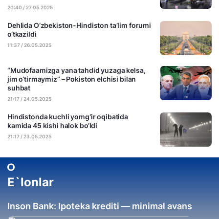
20:40 / 27.05.2025
Dehlida O‘zbekiston-Hindiston ta’lim forumi
o‘tkazildi
11:37 / 26.05.2025
“Mudofaamizga yana tahdid yuzaga kelsa,
jim o‘tirmaymiz” – Pokiston elchisi bilan
suhbat
21:17 / 24.05.2025
Hindistonda kuchli yomg‘ir oqibatida
kamida 45 kishi halok bo‘ldi
21:17 / 23.05.2025
E`lonlar
Inson Bank: Ipoteka krediti — minimal avans