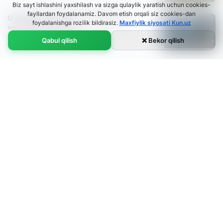
Biz sayt ishlashini yaxshilash va sizga qulaylik yaratish uchun cookies-
fayllardan foydalanamiz. Davom etish orqali siz cookies-dan
O‘zbekiston Hindiston va Pokistonni
foydalanishga rozilik bildirasiz.
Maxfiylik siyosati Kun.uz
vazminlikka chaqirdi
20:58 / 07.05.2025
Qabul qilish
❌ Bekor qilish
Hindiston Pokistonga suv yetkazib berishni
to‘xtatdi
18:26 / 07.05.2025
Tashqi dushman obrazi siyosiy
maqsadlarda bo‘rttirilyapti - tahlilchilar
Hindiston–Pokiston nizosi haqida
17:27 / 07.05.2025
“Geosiyosiy muammolarni deb o‘zbek
mevalarini istaganimizcha ololmayapmiz” –
Hindiston elchisi qarorgohidan eksklyuziv
suhbat
15:39 / 07.05.2025
Hindiston Pokiston bo‘ylab zarbalar