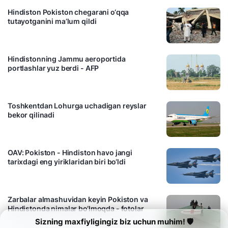
Hindiston Pokiston chegarani o‘qqa
tutayotganini ma’lum qildi
08:50 / 09.05.2025
Hindistonning Jammu aeroportida
portlashlar yuz berdi - AFP
00:23 / 09.05.2025
Toshkentdan Lohurga uchadigan reyslar
bekor qilinadi
23:40 / 08.05.2025
OAV: Pokiston - Hindiston havo jangi
tarixdagi eng yiriklaridan biri bo‘ldi
17:04 / 08.05.2025
Zarbalar almashuvidan keyin Pokiston va
Hindistonda nimalar bo‘lmoqda - fotolar
22:00 / 07.05.2025
Sizning maxfiyligingiz biz uchun muhim! 🛡