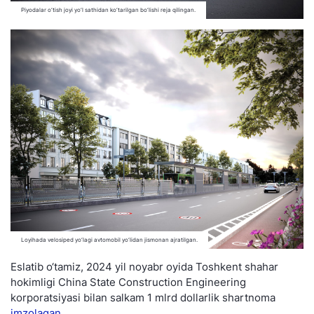
Piyodalar o‘tish joyi yo‘l sathidan ko‘tarilgan bo‘lishi reja qilingan.
Loyihada velosiped yo‘lagi avtomobil yo‘lidan jismonan ajratilgan.
Eslatib o‘tamiz, 2024 yil noyabr oyida Toshkent shahar
hokimligi China State Construction Engineering
korporatsiyasi bilan salkam 1 mlrd dollarlik shartnoma
imzolagan
.