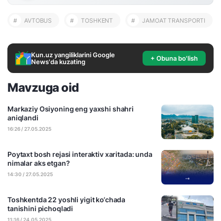
#
AVTOBUS
#
TOSHKENT
#
JAMOAT TRANSPORTI
Kun.uz yangiliklarini Google
+ Obuna bo'lish
News'da kuzating
Mavzuga oid
Markaziy Osiyoning eng yaxshi shahri
aniqlandi
16:26 / 27.05.2025
Poytaxt bosh rejasi interaktiv xaritada: unda
nimalar aks etgan?
14:30 / 27.05.2025
Toshkentda 22 yoshli yigit ko‘chada
tanishini pichoqladi
11:16 / 24.05.2025