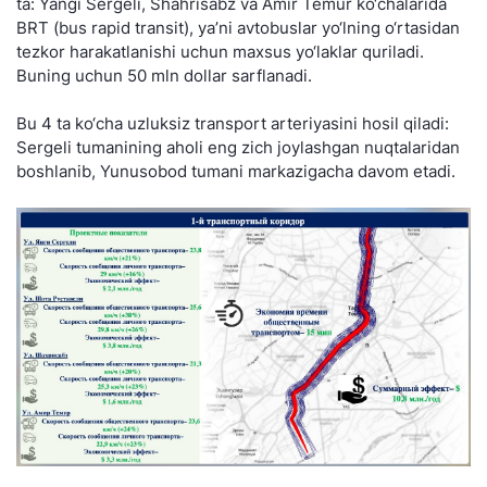
ta: Yangi Sergeli, Shahrisabz va Amir Temur ko‘chalarida
BRT (bus rapid transit), ya’ni avtobuslar yo‘lning o‘rtasidan
tezkor harakatlanishi uchun maxsus yo‘laklar quriladi.
Buning uchun 50 mln dollar sarflanadi.
Bu 4 ta ko‘cha uzluksiz transport arteriyasini hosil qiladi:
Sergeli tumanining aholi eng zich joylashgan nuqtalaridan
boshlanib, Yunusobod tumani markazigacha davom etadi.