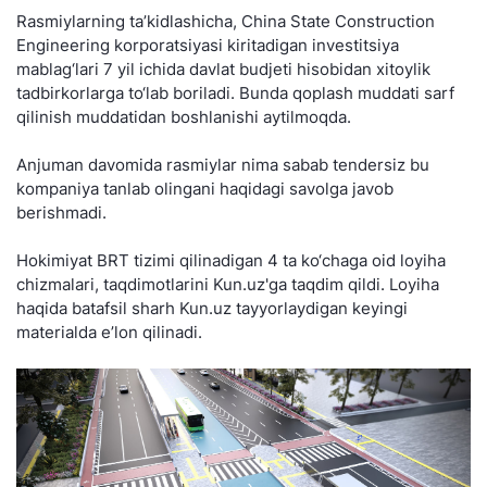
Rasmiylarning ta’kidlashicha, China State Construction
Engineering korporatsiyasi kiritadigan investitsiya
mablag‘lari 7 yil ichida davlat budjeti hisobidan xitoylik
tadbirkorlarga to‘lab boriladi. Bunda qoplash muddati sarf
qilinish muddatidan boshlanishi aytilmoqda.
Anjuman davomida rasmiylar nima sabab tendersiz bu
kompaniya tanlab olingani haqidagi savolga javob
berishmadi.
Hokimiyat BRT tizimi qilinadigan 4 ta ko‘chaga oid loyiha
chizmalari, taqdimotlarini Kun.uz'ga taqdim qildi. Loyiha
haqida batafsil sharh Kun.uz tayyorlaydigan keyingi
materialda e’lon qilinadi.