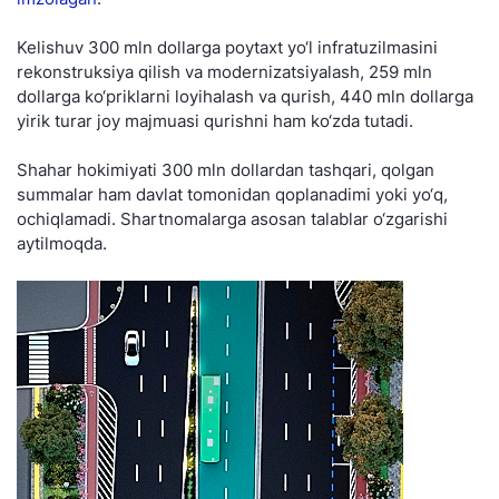
Kelishuv 300 mln dollarga poytaxt yo‘l infratuzilmasini
rekonstruksiya qilish va modernizatsiyalash, 259 mln
dollarga ko‘priklarni loyihalash va qurish, 440 mln dollarga
yirik turar joy majmuasi qurishni ham ko‘zda tutadi.
Shahar hokimiyati 300 mln dollardan tashqari, qolgan
summalar ham davlat tomonidan qoplanadimi yoki yo‘q,
ochiqlamadi. Shartnomalarga asosan talablar o‘zgarishi
aytilmoqda.