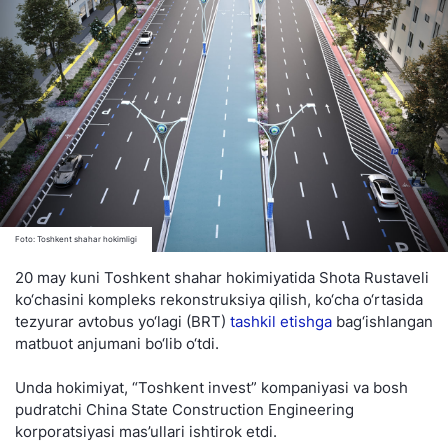
Foto: Toshkent shahar hokimligi
20 may kuni Toshkent shahar hokimiyatida Shota Rustaveli
ko‘chasini kompleks rekonstruksiya qilish, ko‘cha o‘rtasida
tezyurar avtobus yo‘lagi (BRT)
tashkil etishga
bag‘ishlangan
matbuot anjumani bo‘lib o‘tdi.
Unda hokimiyat, “Toshkent invest” kompaniyasi va bosh
pudratchi China State Construction Engineering
korporatsiyasi mas’ullari ishtirok etdi.