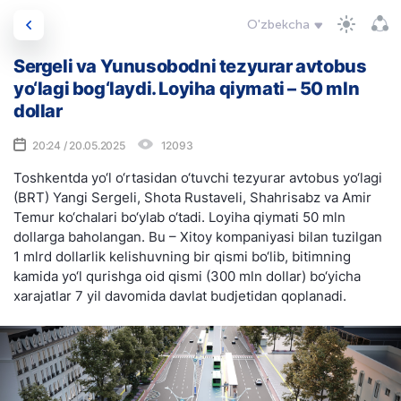
O'zbekcha
Sergeli va Yunusobodni tezyurar avtobus
yo‘lagi bog‘laydi. Loyiha qiymati – 50 mln
dollar
20:24 / 20.05.2025
12093
Toshkentda yo‘l o‘rtasidan o‘tuvchi tezyurar avtobus yo‘lagi
(BRT) Yangi Sergeli, Shota Rustaveli, Shahrisabz va Amir
Temur ko‘chalari bo‘ylab o‘tadi. Loyiha qiymati 50 mln
dollarga baholangan. Bu – Xitoy kompaniyasi bilan tuzilgan
1 mlrd dollarlik kelishuvning bir qismi bo‘lib, bitimning
kamida yo‘l qurishga oid qismi (300 mln dollar) bo‘yicha
xarajatlar 7 yil davomida davlat budjetidan qoplanadi.