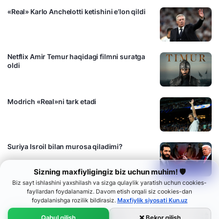
«Real» Karlo Anchelotti ketishini e’lon qildi
Netflix Amir Temur haqidagi filmni suratga
oldi
Modrich «Real»ni tark etadi
Suriya Isroil bilan murosa qiladimi?
Sizning maxfiyligingiz biz uchun muhim! 🛡
Biz sayt ishlashini yaxshilash va sizga qulaylik yaratish uchun cookies-
fayllardan foydalanamiz. Davom etish orqali siz cookies-dan
foydalanishga rozilik bildirasiz.
Maxfiylik siyosati Kun.uz
Qabul qilish
❌ Bekor qilish