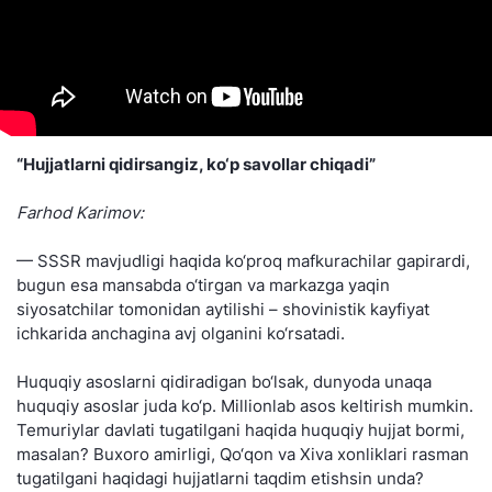
“Hujjatlarni qidirsangiz, ko‘p savollar chiqadi”
Farhod Karimov:
— SSSR mavjudligi haqida ko‘proq mafkurachilar gapirardi,
bugun esa mansabda o‘tirgan va markazga yaqin
siyosatchilar tomonidan aytilishi – shovinistik kayfiyat
ichkarida anchagina avj olganini ko‘rsatadi.
Huquqiy asoslarni qidiradigan bo‘lsak, dunyoda unaqa
huquqiy asoslar juda ko‘p. Millionlab asos keltirish mumkin.
Temuriylar davlati tugatilgani haqida huquqiy hujjat bormi,
masalan? Buxoro amirligi, Qo‘qon va Xiva xonliklari rasman
tugatilgani haqidagi hujjatlarni taqdim etishsin unda?