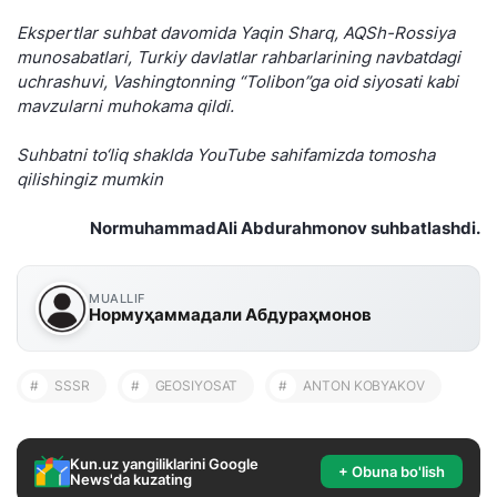
Ekspertlar suhbat davomida Yaqin Sharq, AQSh-Rossiya
munosabatlari, Turkiy davlatlar rahbarlarining navbatdagi
uchrashuvi, Vashingtonning “Tolibon”ga oid siyosati kabi
mavzularni muhokama qildi.
Suhbatni to‘liq shaklda YouTube sahifamizda tomosha
qilishingiz mumkin
NormuhammadAli Abdurahmonov suhbatlashdi.
MUALLIF
Нормуҳаммадали Абдураҳмонов
#
SSSR
#
GEOSIYOSAT
#
ANTON KOBYAKOV
Kun.uz yangiliklarini Google
+ Obuna bo'lish
News'da kuzating