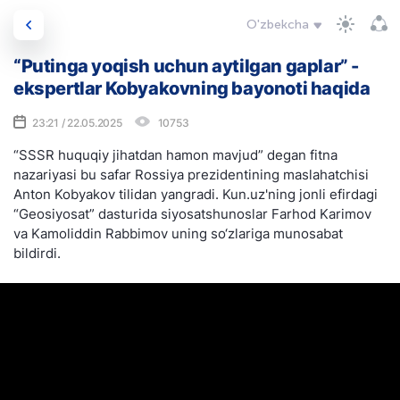
O'zbekcha
“Putinga yoqish uchun aytilgan gaplar” -
ekspertlar Kobyakovning bayonoti haqida
23:21 / 22.05.2025
10753
“SSSR huquqiy jihatdan hamon mavjud” degan fitna
nazariyasi bu safar Rossiya prezidentining maslahatchisi
Anton Kobyakov tilidan yangradi. Kun.uz'ning jonli efirdagi
“Geosiyosat” dasturida siyosatshunoslar Farhod Karimov
va Kamoliddin Rabbimov uning so‘zlariga munosabat
bildirdi.