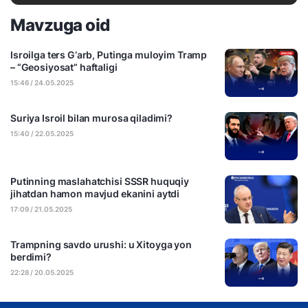
Mavzuga oid
Isroilga ters G‘arb, Putinga muloyim Tramp
– “Geosiyosat” haftaligi
15:46 / 24.05.2025
Suriya Isroil bilan murosa qiladimi?
15:40 / 22.05.2025
Putinning maslahatchisi SSSR huquqiy
jihatdan hamon mavjud ekanini aytdi
17:09 / 21.05.2025
Trampning savdo urushi: u Xitoyga yon
berdimi?
22:28 / 20.05.2025