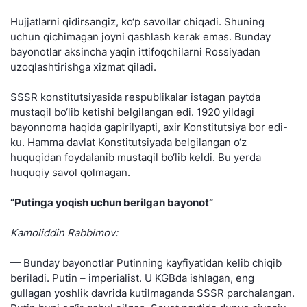
Hujjatlarni qidirsangiz, ko‘p savollar chiqadi. Shuning
uchun qichimagan joyni qashlash kerak emas. Bunday
bayonotlar aksincha yaqin ittifoqchilarni Rossiyadan
uzoqlashtirishga xizmat qiladi.
SSSR konstitutsiyasida respublikalar istagan paytda
mustaqil bo‘lib ketishi belgilangan edi. 1920 yildagi
bayonnoma haqida gapirilyapti, axir Konstitutsiya bor edi-
ku. Hamma davlat Konstitutsiyada belgilangan o‘z
huquqidan foydalanib mustaqil bo‘lib keldi. Bu yerda
huquqiy savol qolmagan.
“Putinga yoqish uchun berilgan bayonot”
Kamoliddin Rabbimov:
— Bunday bayonotlar Putinning kayfiyatidan kelib chiqib
beriladi. Putin – imperialist. U KGBda ishlagan, eng
gullagan yoshlik davrida kutilmaganda SSSR parchalangan.