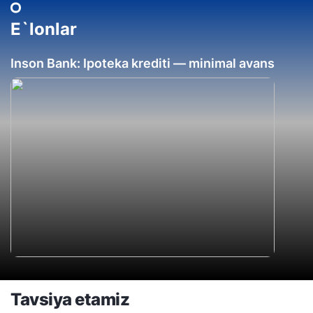
E`lonlar
Inson Bank: Ipoteka krediti — minimal avans
Tavsiya etamiz