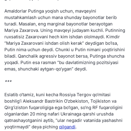
Amaldorlar Putinga yoqish uchun, mavqeyini
mustahkamlash uchun mana shunday bayonotlar berib
turadi. Masalan, eng marginal bayonotlar berayotgan
Mariya Zaxarova. Uning mavqeyi judayam kuchli. Putinning
ruxsatisiz Zaxarovani hech kim ishdan ololmaydi. Kimdir
“Mariya Zaxarovani ishdan olish kerak” deydigan bo‘lsa,
Putin nima uchun deydi. Chunki u Putin nimani yoqtirishini
biladi. Qanchalik agressiv bayonot bersa, Putinga shuncha
yoqadi. Putin esa rasman “bu davlatimizning pozitsiyasi
emas, shunchaki aytgan-qo‘ygan” deydi.
***
Eslatib o‘tamiz, kuni kecha Rossiya Tergov qo‘mitasi
boshlig‘i Aleksandr Bastrikin O‘zbekiston, Tojikiston va
Qirg‘iziston fuqaroligiga ega bo‘lgan, so‘ng RF fuqaroligini
olganlardan 20 ming nafari Ukrainaga qarshi urushda
qatnashayotganini aytib, “ular negadir vatanida yashashni
yoqtirmaydi” deya piching
qilgandi
.