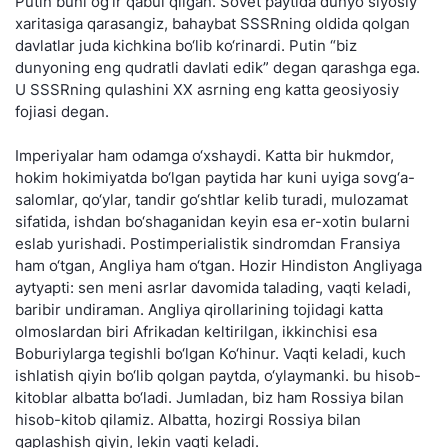
Putin buni og‘ir qabul qilgan. Sovet paytida dunyo siyosiy
xaritasiga qarasangiz, bahaybat SSSRning oldida qolgan
davlatlar juda kichkina bo‘lib ko‘rinardi. Putin “biz
dunyoning eng qudratli davlati edik” degan qarashga ega.
U SSSRning qulashini XX asrning eng katta geosiyosiy
fojiasi degan.
Imperiyalar ham odamga o‘xshaydi. Katta bir hukmdor,
hokim hokimiyatda bo‘lgan paytida har kuni uyiga sovg‘a-
salomlar, qo‘ylar, tandir go‘shtlar kelib turadi, mulozamat
sifatida, ishdan bo‘shaganidan keyin esa er-xotin bularni
eslab yurishadi. Postimperialistik sindromdan Fransiya
ham o‘tgan, Angliya ham o‘tgan. Hozir Hindiston Angliyaga
aytyapti: sen meni asrlar davomida talading, vaqti keladi,
baribir undiraman. Angliya qirollarining tojidagi katta
olmoslardan biri Afrikadan keltirilgan, ikkinchisi esa
Boburiylarga tegishli bo‘lgan Ko‘hinur. Vaqti keladi, kuch
ishlatish qiyin bo‘lib qolgan paytda, o‘ylaymanki. bu hisob-
kitoblar albatta bo‘ladi. Jumladan, biz ham Rossiya bilan
hisob-kitob qilamiz. Albatta, hozirgi Rossiya bilan
gaplashish qiyin, lekin vaqti keladi.