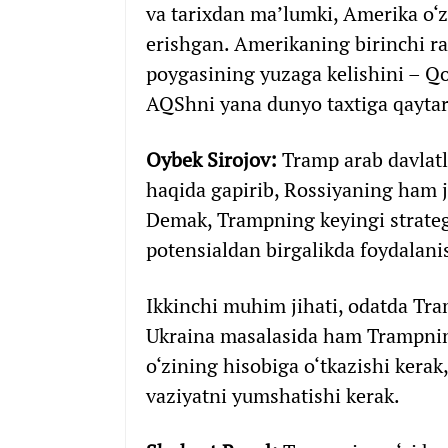
va tarixdan ma’lumki, Amerika o‘z
erishgan. Amerikaning birinchi r
poygasining yuzaga kelishini – Qo
AQShni yana dunyo taxtiga qaytari
Oybek Sirojov:
Tramp arab davlatla
haqida gapirib, Rossiyaning ham ju
Demak, Trampning keyingi strateg
potensialdan birgalikda foydalanis
Ikkinchi muhim jihati, odatda Tra
Ukraina masalasida ham Trampning
o‘zining hisobiga o‘tkazishi kerak
vaziyatni yumshatishi kerak.