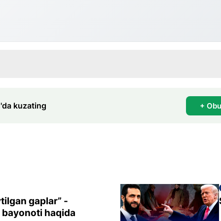
'da kuzating
+ Obu
ilgan gaplar” -
 bayonoti haqida