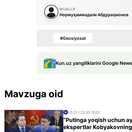
MUALLIF
Нормуҳаммадали Абдураҳмонов
#Geosiyosat
Kun.uz yangiliklarini Google News
Mavzuga oid
23:21 / 22.05.2025
“Putinga yoqish uchun ayt
ekspertlar Kobyakovning