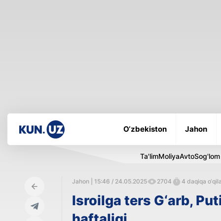
O‘zbekiston
Jahon
Ta'lim
Moliya
Avto
Sog'lom
Jahon | 15:46 / 24.05.2025
2704
4 daqiqa o‘qil
Isroilga ters G‘arb, P
haftaligi