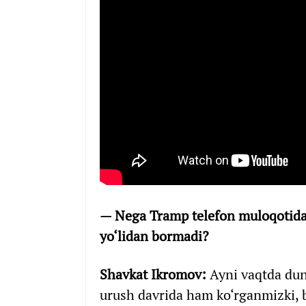
— Nega Tramp telefon muloqotida 
yo‘lidan bormadi?
Shavkat Ikromov:
Ayni vaqtda dun
urush davrida ham ko‘rganmizki, 