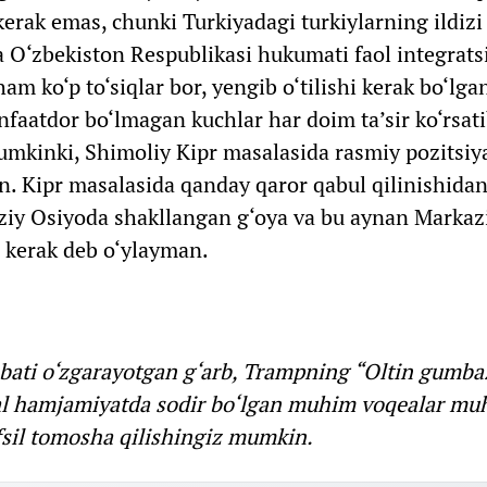
erak emas, chunki Turkiyadagi turkiylarning ildizi
a O‘zbekiston Respublikasi hukumati faol integrats
ham ko‘p to‘siqlar bor, yengib o‘tilishi kerak bo‘lg
faatdor bo‘lmagan kuchlar har doim ta’sir ko‘rsatib
mkinki, Shimoliy Kipr masalasida rasmiy pozitsiy
n. Kipr masalasida qanday qaror qabul qilinishidan
aziy Osiyoda shakllangan g‘oya va bu aynan Markaz
i kerak deb o‘ylayman.
ati o‘zgarayotgan g‘arb, Trampning “Oltin gumbaz
obal hamjamiyatda sodir bo‘lgan muhim voqealar m
fsil tomosha qilishingiz mumkin.