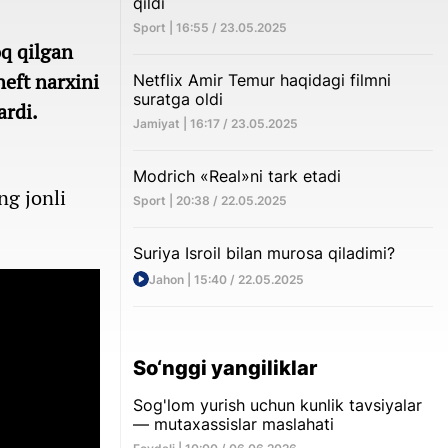
qildi
Sport | 16:55 / 23.05.2025
oq qilgan
neft narxini
Netflix Amir Temur haqidagi filmni
suratga oldi
ardi.
Jamiyat | 16:17 / 23.05.2025
Modrich «Real»ni tark etadi
g jonli
Sport | 20:38 / 22.05.2025
Suriya Isroil bilan murosa qiladimi?
Jahon | 15:40 / 22.05.2025
So‘nggi yangiliklar
Sog'lom yurish uchun kunlik tavsiyalar
— mutaxassislar maslahati