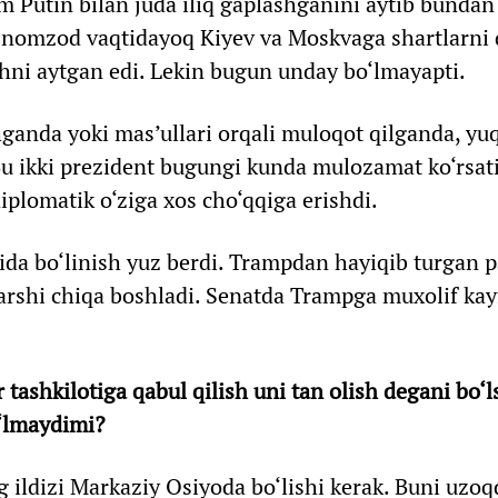
 Putin bilan juda iliq gaplashganini aytib bundan
a nomzod vaqtidayoq Kiyev va Moskvaga shartlarni 
shni aytgan edi. Lekin bugun unday bo‘lmayapti.
hganda yoki mas’ullari orqali muloqot qilganda, yu
Bu ikki prezident bugungi kunda mulozamat ko‘rsat
plomatik o‘ziga xos cho‘qqiga erishdi.
da bo‘linish yuz berdi. Trampdan hayiqib turgan p
arshi chiqa boshladi. Senatda Trampga muxolif kay
 tashkilotiga qabul qilish uni tan olish degani bo‘l
‘lmaydimi?
g ildizi Markaziy Osiyoda bo‘lishi kerak. Buni uzoq