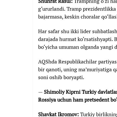
Shuhrat Rasul:
Trampning o‘zi ham
g‘ururlandi. Tramp prezidentlikk
bajarmasa, keskin choralar qo‘lla
Har safar shu ikki lider suhbatlas
darajada hurmat ko‘rsatishyapti. 
bo‘yicha umuman olganda yangi di
AQShda Respublikachilar partiyasi
bir qanoti, uning ma’muriyatiga q
soni oshib boryapti.
—
Shimoliy Kiprni Turkiy davlatlar
Rossiya uchun ham pretsedent bo
Shavkat Ikromov:
Turkiy birliknin