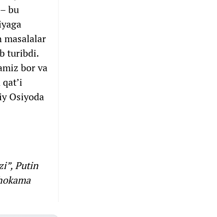
 – bu
iyaga
an masalalar
 turibdi.
amiz bor va
 qat’i
iy Osiyoda
i”, Putin
uhokama