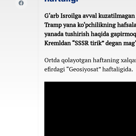
G‘arb Isroilga avval kuzatilmagan
Tramp yana ko‘pchilikning hafsalas
yanada tushirish haqida gapirmoqd
Kremldan “SSSR tirik” degan mag‘
Ortda qolayotgan haftaning xalq
efirdagi “Geosiyosat” haftaligida.