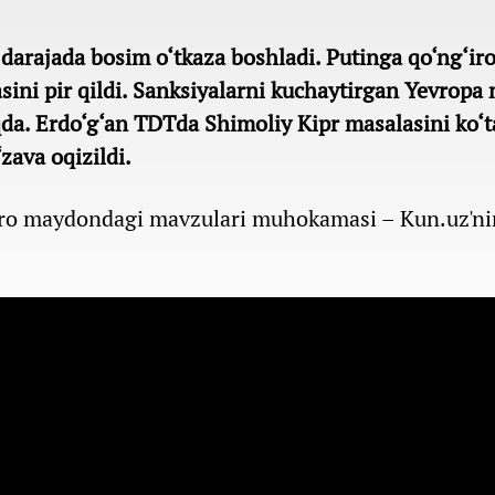
 darajada bosim o‘tkaza boshladi. Putinga qo‘ng‘ir
ini pir qildi. Sanksiyalarni kuchaytirgan Yevropa 
a. Erdo‘g‘an TDTda Shimoliy Kipr masalasini ko‘t
zava oqizildi.
aro maydondagi mavzulari muhokamasi – Kun.uz'nin