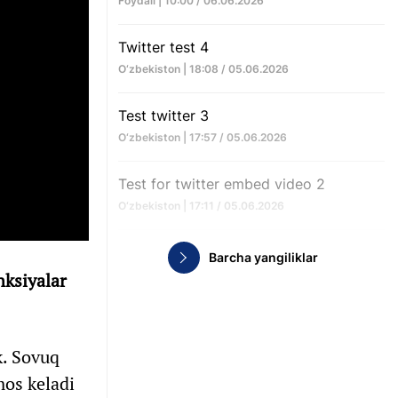
Foydali | 10:00 / 06.06.2026
Twitter test 4
O‘zbekiston | 18:08 / 05.06.2026
Test twitter 3
O‘zbekiston | 17:57 / 05.06.2026
Test for twitter embed video 2
O‘zbekiston | 17:11 / 05.06.2026
Barcha yangiliklar
nksiyalar
. Sovuq
os keladi