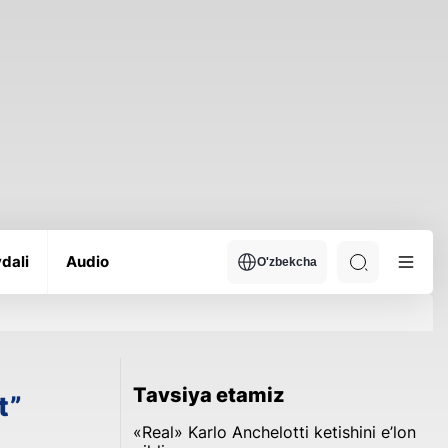
dali
Audio
O'zbekcha
Tavsiya etamiz
t”
«Real» Karlo Anchelotti ketishini e’lon