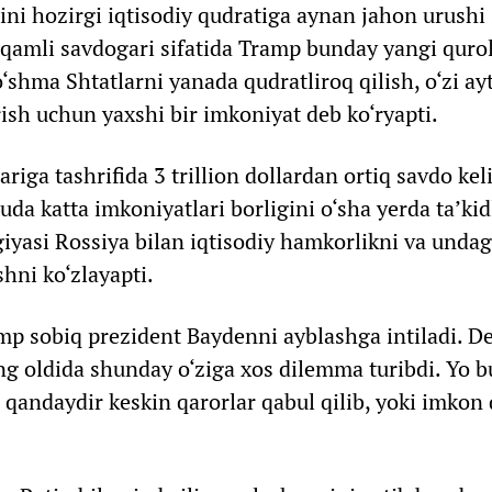
ini hozirgi iqtisodiy qudratiga aynan jahon urushi
aqamli savdogari sifatida Tramp bunday yangi quro
‘shma Shtatlarni yanada qudratliroq qilish, o‘zi ay
sh uchun yaxshi bir imkoniyat deb ko‘ryapti.
riga tashrifida 3 trillion dollardan ortiq savdo kel
da katta imkoniyatlari borligini o‘sha yerda ta’kidl
iyasi Rossiya bilan iqtisodiy hamkorlikni va unda
hni ko‘zlayapti.
mp sobiq prezident Baydenni ayblashga intiladi. D
 oldida shunday o‘ziga xos dilemma turibdi. Yo b
, qandaydir keskin qarorlar qabul qilib, yoki imkon