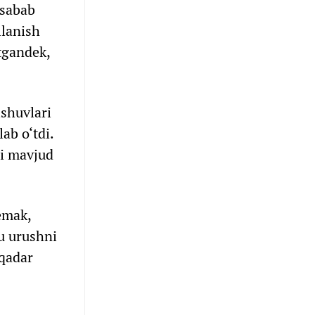
 sabab
llanish
tgandek,
ishuvlari
ab o‘tdi.
gi mavjud
emak,
u urushni
 qadar