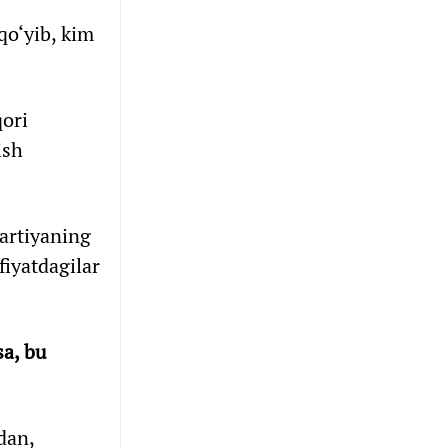
qo‘yib, kim
qori
ish
artiyaning
fiyatdagilar
sa, bu
dan,