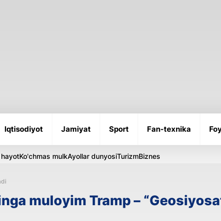
Iqtisodiyot
Jamiyat
Sport
Fan-texnika
Foy
 hayot
Ko'chmas mulk
Ayollar dunyosi
Turizm
Biznes
adi
utinga muloyim Tramp – “Geosiyosa