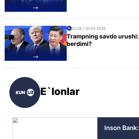
22:28 / 20.05.2025
Trampning savdo urushi:
berdimi?
E`lonlar
Inson Bank: