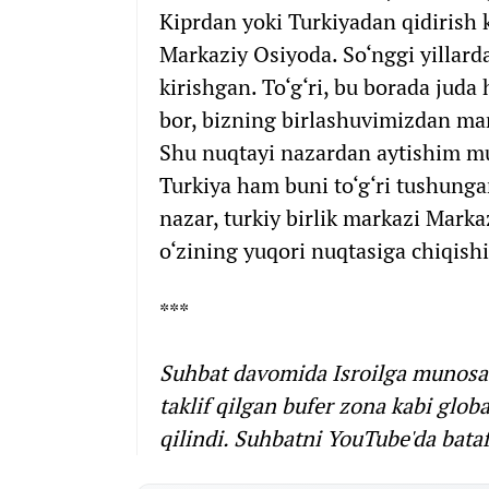
Kiprdan yoki Turkiyadan qidirish k
Markaziy Osiyoda. So‘nggi yillard
kirishgan. To‘g‘ri, bu borada juda 
bor, bizning birlashuvimizdan man
Shu nuqtayi nazardan aytishim mu
Turkiya ham buni to‘g‘ri tushunga
nazar, turkiy birlik markazi Mark
o‘zining yuqori nuqtasiga chiqish
***
Suhbat davomida Isroilga munosab
taklif qilgan bufer zona kabi gl
qilindi. Suhbatni YouTube'da bata