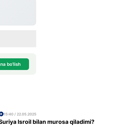
na bo'lish
15:40 / 22.05.2025
Suriya Isroil bilan murosa qiladimi?