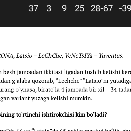
ONA, Latsio – LeChChe, VeNeTsIYa – Yuventus.
besh jamoadan ikkitasi ligadan tushib ketishi ker
dan g‘alaba qozonib, “Lechche” “Latsio”ni yutadiga
rang o‘ynasa, birato‘la 4 jamoada bir xil – 34 tad
ingan variant yuzaga kelishi mumkin.
ing to‘rtinchi ishtirokchisi kim bo‘ladi?
ma”da 66 va “Latsio”da 65 ochko mavjud bo‘lib, sh