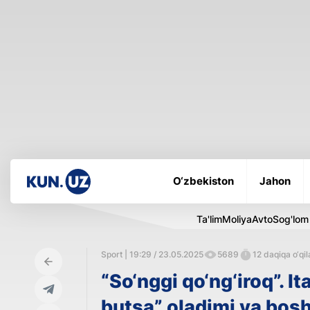
O‘zbekiston
Jahon
Ta'lim
Moliya
Avto
Sog'lom
Sport | 19:29 / 23.05.2025
5689
12 daqiqa o‘qil
“So‘nggi qo‘ng‘iroq”. 
butsa” oladimi va bosh