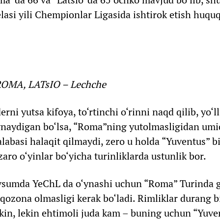
kelasi yili Chempionlar Ligasida ishtirok etish huquq
 ROMA, LATsIO – Lechche
ni yutsa kifoya, to‘rtinchi o‘rinni naqd qilib, yo‘
ynaydigan bo‘lsa, “Roma”ning yutolmasligidan umid
labasi halaqit qilmaydi, zero u holda “Yuventus” b
aro o‘yinlar bo‘yicha turinliklarda ustunlik bor.
sumda YeChL da o‘ynashi uchun “Roma” Turinda g
 qozona olmasligi kerak bo‘ladi. Rimliklar durang 
mkin, lekin ehtimoli juda kam – buning uchun “Yuven