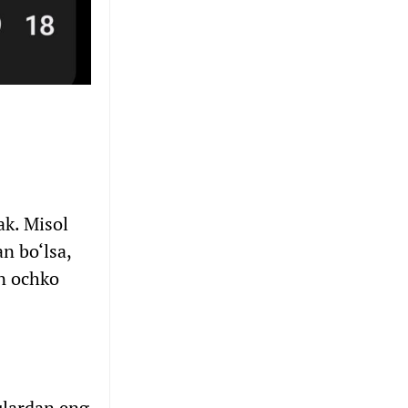
ak. Misol
n bo‘lsa,
an ochko
ulardan eng