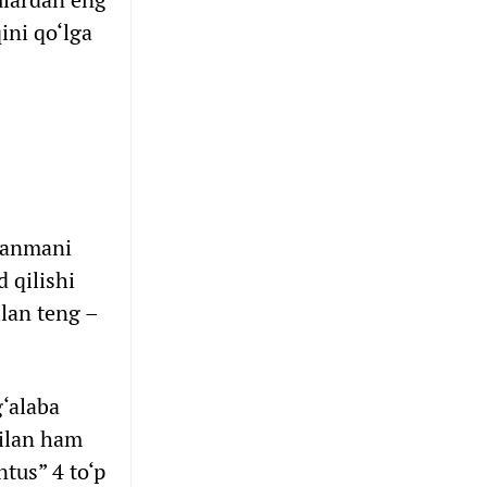
ini qo‘lga
llanmani
 qilishi
ilan teng –
‘alaba
bilan ham
tus” 4 to‘p