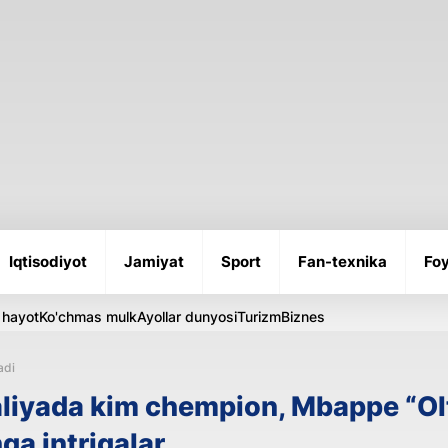
Iqtisodiyot
Jamiyat
Sport
Fan-texnika
Foy
 hayot
Ko'chmas mulk
Ayollar dunyosi
Turizm
Biznes
adi
Italiyada kim chempion, Mbappe “Ol
qa intrigalar