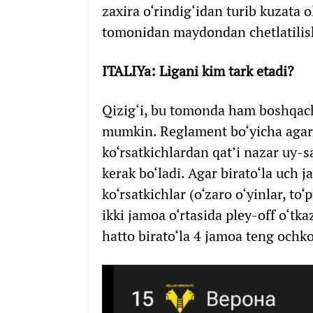
zaxira o‘rindig‘idan turib kuzata
tomonidan maydondan chetlatilishg
ITALIYa: Ligani kim tark etadi?
Qizig‘i, bu tomonda ham boshqacha 
mumkin. Reglament bo‘yicha agar 1
ko‘rsatkichlardan qat’i nazar uy-s
kerak bo‘ladi. Agar birato‘la uch 
ko‘rsatkichlar (o‘zaro o‘yinlar, to
ikki jamoa o‘rtasida pley-off o‘tka
hatto birato‘la 4 jamoa teng ochk