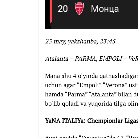
25 may, yakshanba, 23:45.
Atalanta – PARMA, EMPOLI – VeR
Mana shu 4 o‘yinda qatnashadigan 
uchun agar “Empoli” “Verona” usti
hamda “Parma” “Atalanta” bilan du
bo‘lib qoladi va yuqorida tilga ol
YaNA ITALIYa: Chempionlar Ligasin
Ayni paytda “Yuventus”da 67, “Ro