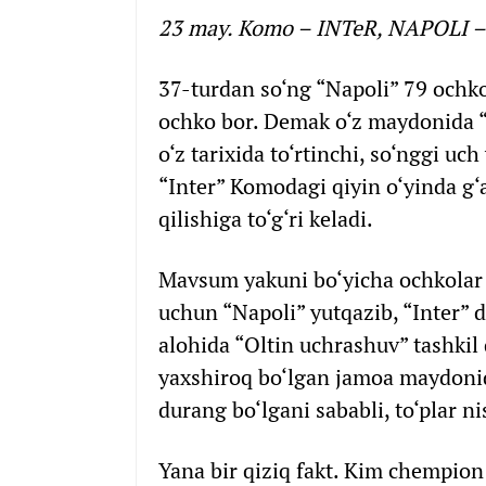
23 may. Komo – INTeR, NAPOLI – K
37-turdan so‘ng “Napoli” 79 ochko
ochko bor. Demak o‘z maydonida “
o‘z tarixida to‘rtinchi, so‘nggi uc
“Inter” Komodagi qiyin o‘yinda g
qilishiga to‘g‘ri keladi.
Mavsum yakuni bo‘yicha ochkolar t
uchun “Napoli” yutqazib, “Inter” 
alohida “Oltin uchrashuv” tashkil 
yaxshiroq bo‘lgan jamoa maydonida 
durang bo‘lgani sababli, to‘plar n
Yana bir qiziq fakt. Kim chempion