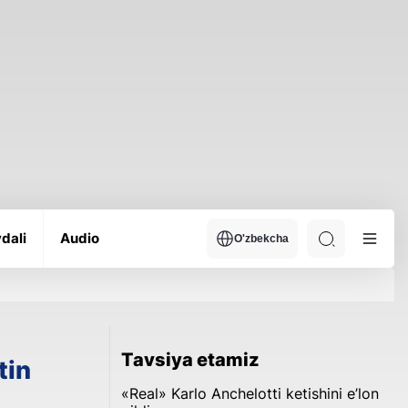
dali
Audio
O'zbekcha
Tavsiya etamiz
tin
«Real» Karlo Anchelotti ketishini e’lon