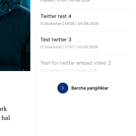
Foydali | 10:00 / 06.06.2026
Twitter test 4
O‘zbekiston | 18:08 / 05.06.2026
Test twitter 3
O‘zbekiston | 17:57 / 05.06.2026
Test for twitter embed video 2
O‘zbekiston | 17:11 / 05.06.2026
Barcha yangiliklar
ark
 hal