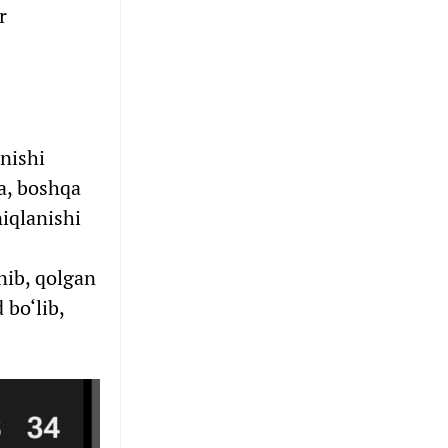
r
inishi
a, boshqa
niqlanishi
anib, qolgan
 bo‘lib,