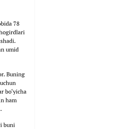
obida 78
hogirdlari
ishadi.
dan umid
or. Buning
k uchun
ar bo‘yicha
yin ham
.
i buni