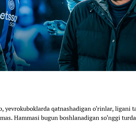
, yevrokuboklarda qatnashadigan o‘rinlar, ligani t
emas. Hammasi bugun boshlanadigan so‘nggi turda