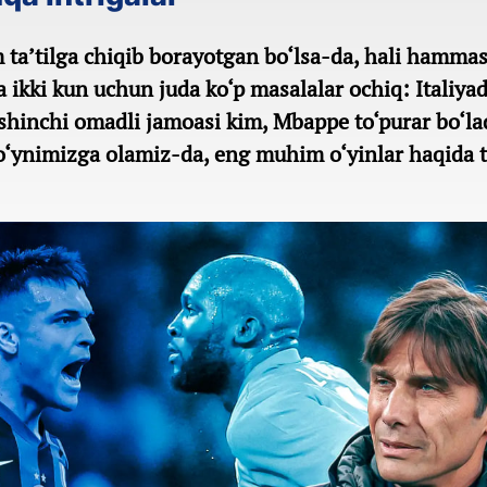
m ta’tilga chiqib borayotgan bo‘lsa-da, hali hamma
ikki kun uchun juda ko‘p masalalar ochiq: Italiya
shinchi omadli jamoasi kim, Mbappe to‘purar bo‘la
bo‘ynimizga olamiz-da, eng muhim o‘yinlar haqida t