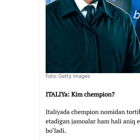
Foto: Getty images
ITALIYa: Kim chempion?
Italiyada chempion nomidan tortib
etadigan jamoalar ham hali aniq 
bo‘ladi.