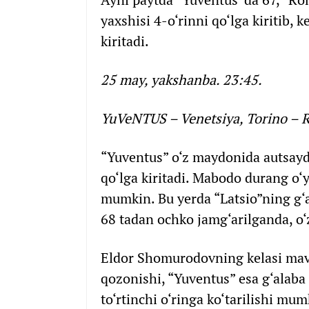
yaxshisi 4-o‘rinni qo‘lga kiritib, 
kiritadi.
25 may, yakshanba. 23:45.
YuVeNTUS – Venetsiya, Torino –
“Yuventus” o‘z maydonida autsayder
qo‘lga kiritadi. Mabodo durang o‘
mumkin. Bu yerda “Latsio”ning g‘a
68 tadan ochko jamg‘arilganda, o‘z
Eldor Shomurodovning kelasi mav
qozonishi, “Yuventus” esa g‘alaba
to‘rtinchi o‘ringa ko‘tarilishi mu