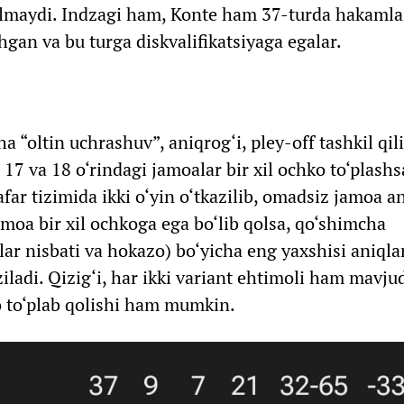
 olmaydi. Indzagi ham, Konte ham 37-turda hakamla
an va bu turga diskvalifikatsiyaga egalar.
“oltin uchrashuv”, aniqrog‘i, pley-off tashkil qil
7 va 18 o‘rindagi jamoalar bir xil ochko to‘plashs
afar tizimida ikki o‘yin o‘tkazilib, omadsiz jamoa a
jamoa bir xil ochkoga ega bo‘lib qolsa, qo‘shimcha
‘plar nisbati va hokazo) bo‘yicha eng yaxshisi aniql
ziladi. Qizig‘i, har ikki variant ehtimoli ham mavjud
o to‘plab qolishi ham mumkin.