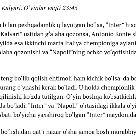
alyari. O‘yinlar vaqti 23:45
 bilan peshqadamlik qilayotgan bo‘lsa, “Inter” his
Kalyari” ustidan g‘alaba qozonsa, Antonio Konte s
h yilda esa ikkinchi marta Italiya chempioniga aylan
‘alaba qozonishi va “Napoli”ning ochko yo‘qotishi
eng bo‘lib qolish ehtimoli ham kichik bo‘lsa-da b
durang o‘ynashi kerak bo‘ladi. U holda chempionli
qilinishi ko‘zda tutilgan. O‘yin boshqa ko‘rsatkichl
bo‘ladi. “Inter” va “Napoli” o‘rtasidagi ikkala o‘
isbati bo‘yicha yaxshiroq bo‘lgan “Inter” maydonida
 bo‘lishidan qat’i nazar o‘sha jamoa bosh murabbiy