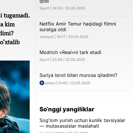
qildi
Sport | 16:55 / 23.05.2025
si tugamadi.
da kim
Netflix Amir Temur haqidagi filmni
suratga oldi
dimi?
Jamiyat | 16:17 / 23.05.2025
o‘xtalib
Modrich «Real»ni tark etadi
Sport | 20:38 / 22.05.2025
Suriya Isroil bilan murosa qiladimi?
Jahon | 15:40 / 22.05.2025
So‘nggi yangiliklar
Sog'lom yurish uchun kunlik tavsiyalar
— mutaxassislar maslahati