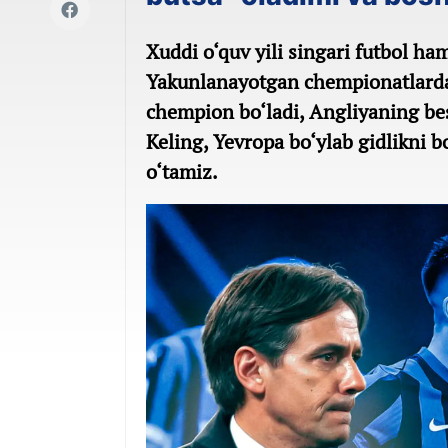
Xuddi o‘quv yili singari futbol ha
Yakunlanayotgan chempionatlarda 
chempion bo‘ladi, Angliyaning be
Keling, Yevropa bo‘ylab gidlikni 
o‘tamiz.