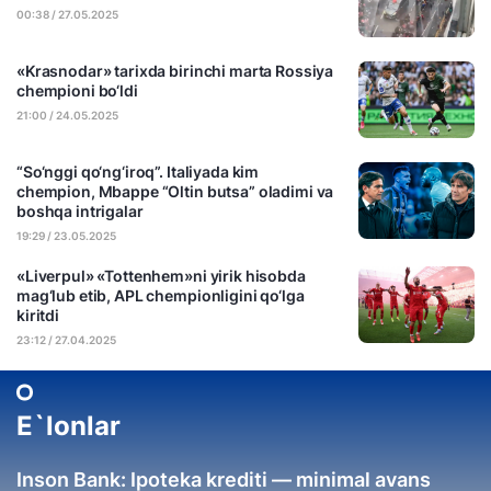
00:38 / 27.05.2025
«Krasnodar» tarixda birinchi marta Rossiya
chempioni bo‘ldi
21:00 / 24.05.2025
“So‘nggi qo‘ng‘iroq”. Italiyada kim
chempion, Mbappe “Oltin butsa” oladimi va
boshqa intrigalar
19:29 / 23.05.2025
«Liverpul» «Tottenhem»ni yirik hisobda
mag‘lub etib, APL chempionligini qo‘lga
kiritdi
23:12 / 27.04.2025
E`lonlar
Inson Bank: Ipoteka krediti — minimal avans