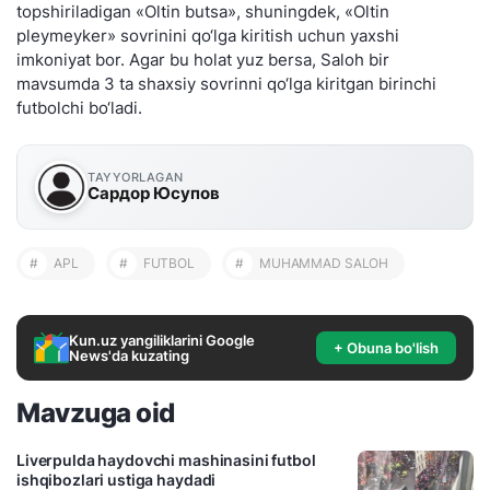
topshiriladigan «Oltin butsa», shuningdek, «Oltin
pleymeyker» sovrinini qo‘lga kiritish uchun yaxshi
imkoniyat bor. Agar bu holat yuz bersa, Saloh bir
mavsumda 3 ta shaxsiy sovrinni qo‘lga kiritgan birinchi
futbolchi bo‘ladi.
TAYYORLAGAN
Сардор Юсупов
#
APL
#
FUTBOL
#
MUHAMMAD SALOH
Kun.uz yangiliklarini Google
+ Obuna bo'lish
News'da kuzating
Mavzuga oid
Liverpulda haydovchi mashinasini futbol
ishqibozlari ustiga haydadi