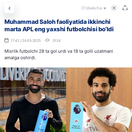
O'zbekcha
Muhammad Saloh faoliyatida ikkinchi
marta APL eng yaxshi futbolchisi bo‘ldi
17:42 / 24.05.2025
3124
Misrlik futbolchi 28 ta gol urdi va 18 ta golli uzatmani
amalga oshirdi.