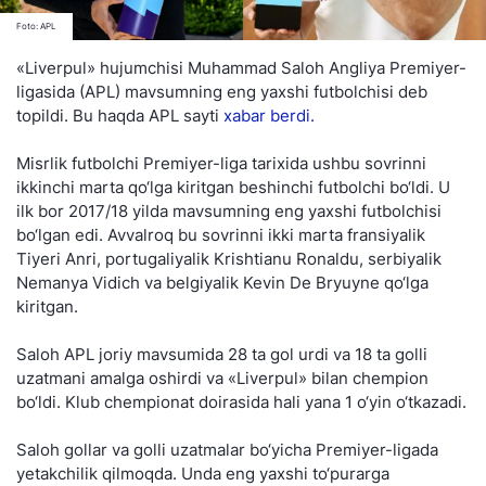
Foto: APL
«Liverpul» hujumchisi Muhammad Saloh Angliya Premiyer-
ligasida (APL) mavsumning eng yaxshi futbolchisi deb
topildi. Bu haqda APL sayti
xabar berdi.
Misrlik futbolchi Premiyer-liga tarixida ushbu sovrinni
ikkinchi marta qo‘lga kiritgan beshinchi futbolchi bo‘ldi. U
ilk bor 2017/18 yilda mavsumning eng yaxshi futbolchisi
bo‘lgan edi. Avvalroq bu sovrinni ikki marta fransiyalik
Tiyeri Anri, portugaliyalik Krishtianu Ronaldu, serbiyalik
Nemanya Vidich va belgiyalik Kevin De Bryuyne qo‘lga
kiritgan.
Saloh APL joriy mavsumida 28 ta gol urdi va 18 ta golli
uzatmani amalga oshirdi va «Liverpul» bilan chempion
bo‘ldi. Klub chempionat doirasida hali yana 1 o‘yin o‘tkazadi.
Saloh gollar va golli uzatmalar bo‘yicha Premiyer-ligada
yetakchilik qilmoqda. Unda eng yaxshi to‘purarga