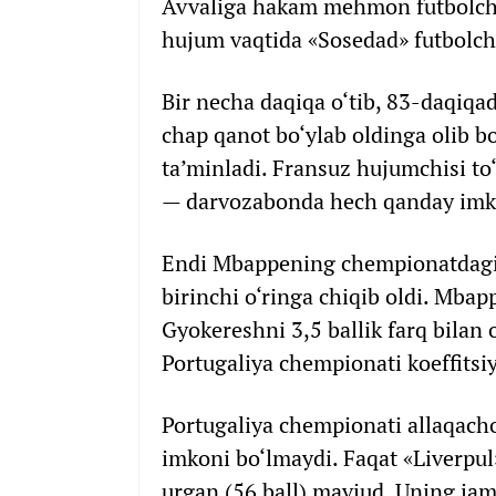
Avvaliga hakam mehmon futbolchila
hujum vaqtida «Sosedad» futbolchi
Bir necha daqiqa o‘tib, 83-daqiqad
chap qanot bo‘ylab oldinga olib b
ta’minladi. Fransuz hujumchisi to‘
— darvozabonda hech qanday imko
Endi Mbappening chempionatdagi g
birinchi o‘ringa chiqib oldi. Mbap
Gyokereshni 3,5 ballik farq bilan o
Portugaliya chempionati koeffitsiy
Portugaliya chempionati allaqacho
imkoni bo‘lmaydi. Faqat «Liverpu
urgan (56 ball) mavjud. Uning ja