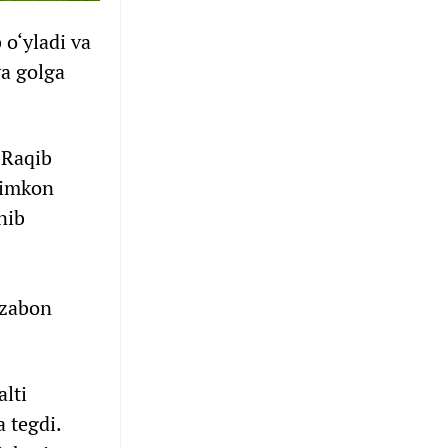
 o‘yladi va
va golga
 Raqib
 imkon
nib
ozabon
alti
 tegdi.