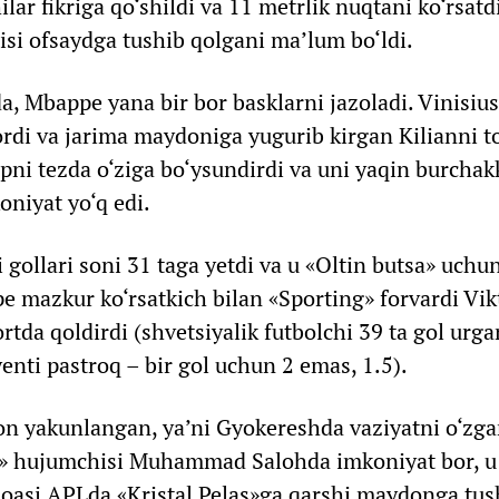
r fikriga qo‘shildi va 11 metrlik nuqtani ko‘rsatdi
si ofsaydga tushib qolgani ma’lum bo‘ldi.
a, Mbappe yana bir bor basklarni jazoladi. Vinisius
ordi va jarima maydoniga yugurib kirgan Kilianni to
pni tezda o‘ziga bo‘ysundirdi va uni yaqin burchak
niyat yo‘q edi.
ollari soni 31 taga yetdi va u «Oltin butsa» uchu
pe mazkur ko‘rsatkich bilan «Sporting» forvardi Vik
rtda qoldirdi (shvetsiyalik futbolchi 39 ta gol urga
enti pastroq – bir gol uchun 2 emas, 1.5).
n yakunlangan, ya’ni Gyokereshda vaziyatni o‘zgar
l» hujumchisi Muhammad Salohda imkoniyat bor, u 
moasi APLda «Kristal Pelas»ga qarshi maydonga tus