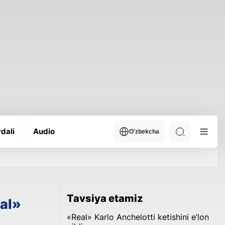
dali
Audio
O'zbekcha
Tavsiya etamiz
eal»
«Real» Karlo Anchelotti ketishini e’lon