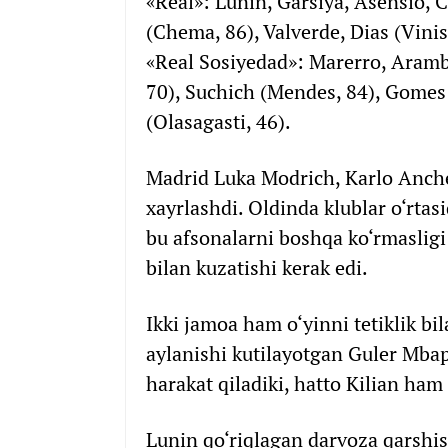
«Real»: Lunin, Garsiya, Asensio, 
(Chema, 86), Valverde, Dias (Vinis
«Real Sosiyedad»: Marerro, Aramb
70), Suchich (Mendes, 84), Gomes
(Olasagasti, 46).
Madrid Luka Modrich, Karlo Anchel
xayrlashdi. Oldinda klublar o‘rt
bu afsonalarni boshqa ko‘rmasligi
bilan kuzatishi kerak edi.
Ikki jamoa ham o‘yinni tetiklik bi
aylanishi kutilayotgan Guler Mbap
harakat qiladiki, hatto Kilian ham
Lunin qo‘riqlagan darvoza qarshis