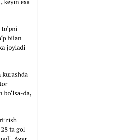
, keyin esa
 to‘pni
‘p bilan
ka joyladi
n kurashda
tor
n bo‘lsa-da,
tirish
28 ta gol
hadi. Agar