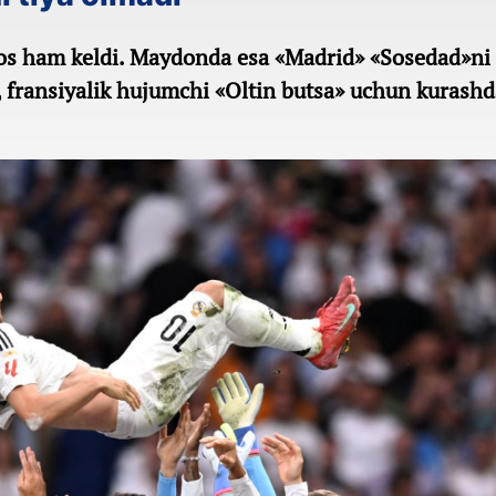
os ham keldi. Maydonda esa «Madrid» «Sosedad»ni
 fransiyalik hujumchi «Oltin butsa» uchun kurashd