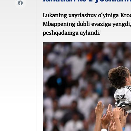
Lukaning xayrlashuv o‘yiniga Kro
Mbappening dubli evaziga yengdi,
peshqadamga aylandi.