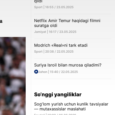
qildi
Sport | 16:55 / 23.05.2025
a
Netflix Amir Temur haqidagi filmni
suratga oldi
Jamiyat | 16:17 / 23.05.2025
Modrich «Real»ni tark etadi
Sport | 20:38 / 22.05.2025
Suriya Isroil bilan murosa qiladimi?
Jahon | 15:40 / 22.05.2025
So‘nggi yangiliklar
Sog'lom yurish uchun kunlik tavsiyalar
— mutaxassislar maslahati