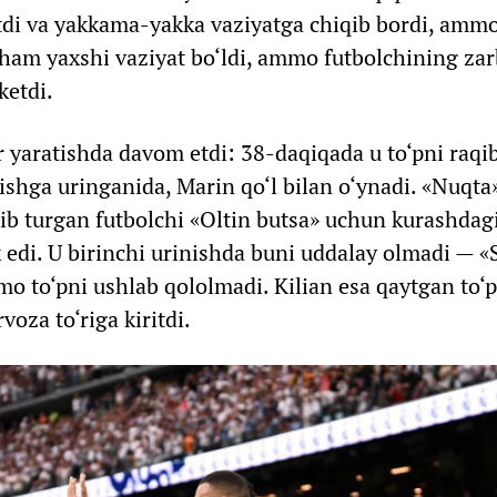
tdi va yakkama-yakka vaziyatga chiqib bordi, amm
 ham yaxshi vaziyat bo‘ldi, ammo futbolchining za
ketdi.
r yaratishda davom etdi: 38-daqiqada u to‘pni raqi
‘tishga uringanida, Marin qo‘l bilan o‘ynadi. «Nuq
‘lib turgan futbolchi «Oltin butsa» uchun kurashdagi
k edi. U birinchi urinishda buni uddalay olmadi — 
o to‘pni ushlab qololmadi. Kilian esa qaytgan to‘p
voza to‘riga kiritdi.