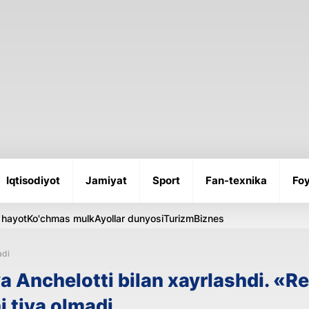
Iqtisodiyot
Jamiyat
Sport
Fan-texnika
Foy
 hayot
Ko'chmas mulk
Ayollar dunyosi
Turizm
Biznes
adi
 Anchelotti bilan xayrlashdi. «R
ni tiya olmadi