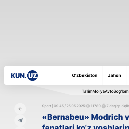
O‘zbekiston
Jahon
Ta'lim
Moliya
Avto
Sog'lom
Sport | 09:45 / 25.05.2025
11780
7 daqiqa o‘qil
«Bernabeu» Modrich va
fanatlari ko‘z yoshlari