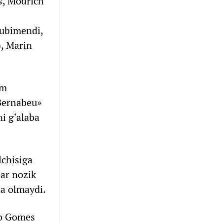
s, Modrich
Subimendi,
), Marin
am
 Bernabeu»
i g‘alaba
lchisiga
dar nozik
la olmaydi.
io Gomes