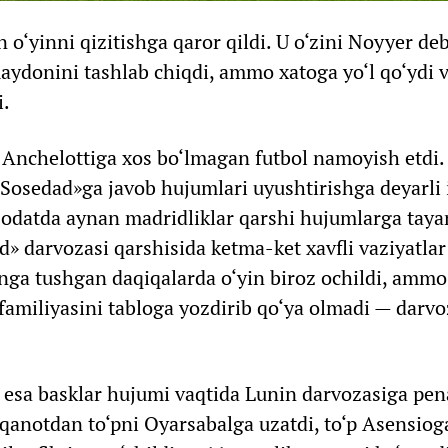
 o‘yinni qizitishga qaror qildi. U o‘zini Noyyer deb
maydonini tashlab chiqdi, ammo xatoga yo‘l qo‘ydi 
i.
Anchelottiga xos bo‘lmagan futbol namoyish etdi.
 «Sosedad»ga javob hujumlari uyushtirishga deyarli
, odatda aynan madridliklar qarshi hujumlarga taya
d» darvozasi qarshisida ketma-ket xavfli vaziyatlar
nga tushgan daqiqalarda o‘yin biroz ochildi, ammo
z familiyasini tabloga yozdirib qo‘ya olmadi — darv
t esa basklar hujumi vaqtida Lunin darvozasiga pen
qanotdan to‘pni Oyarsabalga uzatdi, to‘p Asensioga