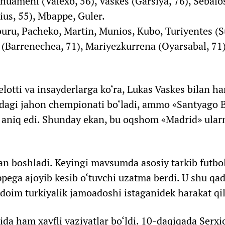
Chuameni (Valexo, 56), Vaskes (Garsiya, 76), Sebalo
ius, 55), Mbappe, Guler.
uru, Pacheko, Martin, Munios, Kubo, Turiyentes (
 (Barrenechea, 71), Mariyezkurrena (Oyarsabal, 71
otti va insayderlarga ko‘ra, Lukas Vaskes bilan h
asidagi jahon chempionati bo‘ladi, ammo «Santyago
 aniq edi. Shunday ekan, bu oqshom «Madrid» ularn
lan boshladi. Keyingi mavsumda asosiy tarkib futbo
pega ajoyib kesib o‘tuvchi uzatma berdi. U shu qa
 doim turkiyalik jamoadoshi istaganidek harakat qi
ida ham xavfli vaziyatlar bo‘ldi. 10-daqiqada Serx