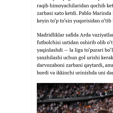
raqib himoyachilaridan qochib ke
zarbasi xato ketdi. Pablo Marinda
keyin to‘p to‘sin yuqorisidan o‘tib 
Madridliklar safida Arda vaziyatla
futbolchisi ustidan oshirib olib o
yaqinlashdi — la liga to‘purari bo
yaxshilashi uchun gol urishi kera
darvozaboni zarbani qaytardi, amm
bordi va ikkinchi urinishda uni dar