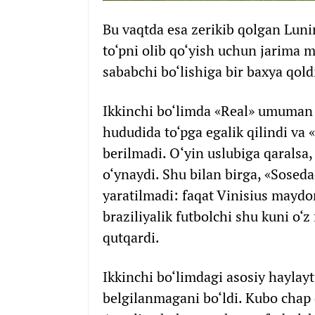
Bu vaqtda esa zerikib qolgan Lunin
to‘pni olib qo‘yish uchun jarima 
sababchi bo‘lishiga bir baxya qold
Ikkinchi bo‘limda «Real» umuman 
hududida to‘pga egalik qilindi va
berilmadi. O‘yin uslubiga qaralsa
o‘ynaydi. Shu bilan birga, «Soseda
yaratilmadi: faqat Vinisius maydo
braziliyalik futbolchi shu kuni o‘
qutqardi.
Ikkinchi bo‘limdagi asosiy haylay
belgilanmagani bo‘ldi. Kubo chap 