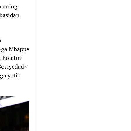
o uning
rbasidan
b
ta»ga Mbappe
 holatini
«Sosiyedad»
ga yetib