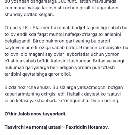
80 yoshdan oshganlarga 300 funt. Isitish mavsumida
kommunal xarajatlar oshishi uchun qirollik fuqarolarini
shunday qo‘llab kelgan.
O‘tgan yil Kir Starmer hukumati budjet taqchilligi sabab bu
to‘lov endilikda faqat muhtoj nafaqaxo‘rlarga to‘lanishini
belgilagandi. Biroq hukmron partiyaning bu qarori
saylovchilar e’tiroziga sabab bo‘ldi. 9 million britaniyalik bu
to‘lovni ololmagani saylovlar leyboristlar uchun yomon
o‘tishiga sabab bo‘ldi. Xatosini tushungan Britaniya yangi
hukumati qariyalarga beriladigan yordam puli to‘lash
tartibini qaytarishga qaror qildi.
Bizda hozircha shular. Bu sizlarga yetkazmoqchi bo‘lgan
xabarlarimizning oxirgisi edi. Haftalik dayjest ko‘rsatuvi
bilan kelasi yakshanbada ko‘rishguncha. Omon bo‘ling.
O‘tkir Jalolxonov tayyorladi.
Tasvirchi va montaj ustasi – Faxriddin Hotamov.