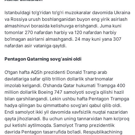
Istanbuldagi to‘g‘ridan to‘g‘ri muzokaralar davomida Ukraina
va Rossiya urush boshlanganidan buyon eng yirik asirlash
almashinuvi borasida kelishuvga erishgandi. Juma kuni
tomonlar 270 nafardan harbiy va 120 nafardan harbiy
bo‘lmagan asirlarni almashgandi. 24 may kuni yana 307
nafardan asir vataniga qaytdi.
Pentagon Qatarning sovg‘asini oldi
O‘tgan hafta AQSh prezidenti Donald Tramp arab
davlatlariga safar qilib trillion dollarlik shartnomalar
imzolab kelgandi. O‘shanda Qatar hukumati Trampga 400
million dollarlik Boeing 747 samolyoti sovg‘a qilishi hazil
bilan qarshilangandi. Lekin ushbu hafta Pentagon Trampga
hadya qilingan bu qimmatbaho sovg‘ani qabul qilib oldi.
Endi samolyot ikki yil davomida xavfsizlik nuqtai nazaridan
qayta jihozlanadi. Bu uchun uning tannarxidan ham ko‘proq
pul ketishi aytilmoqda. Samolyot Tramp prezidentlik
davrida Pentagon tasarrufida bo‘ladi. Respublikachining