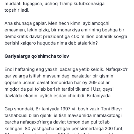
muddati tugagach, uchoq Tramp kutubxonasiga
topshiriladi.
Ana shunaqa gaplar. Men hech kimni ayblamoqchi
emasman, lekin qiziq, bir monarxiya amirining boshqa bir
demokratik davlat prezidentiga 400 million dollarlik sovg‘a
berishi xalqaro huquqda nima deb atalarkin?
Qariyalarga qo‘shimcha to‘lov
Endi haftaning eng yaxshi xabariga yetib keldik. Nafaqaxo‘r
qariyalarga isitish mavsumidagi xarajatlar bir qismini
qoplash uchun davlat tomonidan har oy 269 dollar
miqdorida pul to‘lab berish tartibi tiklandi! Uzr, qaysi
davlatda ekanini aytish esdan chiqibdi, Britaniyada.
Gap shundaki, Britaniyada 1997 yil bosh vazir Toni Bleyr
tashabbusi bilan qishki isitish mavsumida mamlakatdagi
barcha nafaqaxo‘rlarga davlat tomonidan pul to‘lab
kelingan: 80 yoshgacha bo‘lgan pensionerlarga 200 funt,