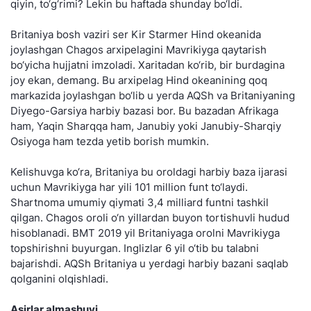
qiyin, to‘g‘rimi? Lekin bu haftada shunday bo‘ldi.
Britaniya bosh vaziri ser Kir Starmer Hind okeanida
joylashgan Chagos arxipelagini Mavrikiyga qaytarish
bo‘yicha hujjatni imzoladi. Xaritadan ko‘rib, bir burdagina
joy ekan, demang. Bu arxipelag Hind okeanining qoq
markazida joylashgan bo‘lib u yerda AQSh va Britaniyaning
Diyego-Garsiya harbiy bazasi bor. Bu bazadan Afrikaga
ham, Yaqin Sharqqa ham, Janubiy yoki Janubiy-Sharqiy
Osiyoga ham tezda yetib borish mumkin.
Kelishuvga ko‘ra, Britaniya bu oroldagi harbiy baza ijarasi
uchun Mavrikiyga har yili 101 million funt to‘laydi.
Shartnoma umumiy qiymati 3,4 milliard funtni tashkil
qilgan. Chagos oroli o‘n yillardan buyon tortishuvli hudud
hisoblanadi. BMT 2019 yil Britaniyaga orolni Mavrikiyga
topshirishni buyurgan. Inglizlar 6 yil o‘tib bu talabni
bajarishdi. AQSh Britaniya u yerdagi harbiy bazani saqlab
qolganini olqishladi.
Asirlar almashuvi