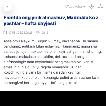
O'zbekcha
Frontda eng yirik almashuv, Madridda ko‘z
yoshlar – hafta dayjesti
17:53 / 25.05.2025
2916
Assalomu alaykum. Bugun 25 may, yakshanba. Bu sanani
barchamiz entikish bilan eslaymiz. Hammamiz mana shu
sanada jonajon maktabimiz bilan xayrlashganmiz. Ishoning,
o‘shanda maktabdan qutuldim, deb xursand bo‘lgan
sinfdoshingiz ham keyinchalik ortiq maktab o‘quvchisi
emasligini his qilib, yuragida nimalardir uzilgan.
Ko‘pchiligingiz yana bir marta darsdan keyingi
navbatchilikda qolib sinfxonangiz polini artish uchun ko‘p
narsangizni berishga tayyor bo‘lsangiz kerak.