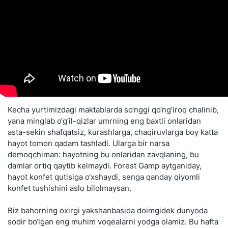
Kecha yurtimizdagi maktablarda so‘nggi qo‘ng‘iroq chalinib,
yana minglab o‘g‘il-qizlar umrning eng baxtli onlaridan
asta-sekin shafqatsiz, kurashlarga, chaqiruvlarga boy katta
hayot tomon qadam tashladi. Ularga bir narsa
demoqchiman: hayotning bu onlaridan zavqlaning, bu
damlar ortiq qaytib kelmaydi. Forest Gamp aytganiday,
hayot konfet qutisiga o‘xshaydi, senga qanday qiyomli
konfet tushishini aslo bilolmaysan.
Biz bahorning oxirgi yakshanbasida doimgidek dunyoda
sodir bo‘lgan eng muhim voqealarni yodga olamiz. Bu hafta