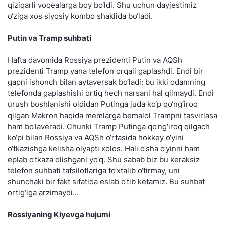
qiziqarli voqealarga boy bo‘ldi. Shu uchun dayjestimiz
o‘ziga xos siyosiy kombo shaklida bo‘ladi.
Putin va Tramp suhbati
Hafta davomida Rossiya prezidenti Putin va AQSh
prezidenti Tramp yana telefon orqali gaplashdi. Endi bir
gapni ishonch bilan aytaversak bo‘ladi: bu ikki odamning
telefonda gaplashishi ortiq hech narsani hal qilmaydi. Endi
urush boshlanishi oldidan Putinga juda ko‘p qo‘ng‘iroq
qilgan Makron haqida memlarga bemalol Trampni tasvirlasa
ham bo‘laveradi. Chunki Tramp Putinga qo‘ng‘iroq qilgach
ko‘pi bilan Rossiya va AQSh o‘rtasida hokkey o‘yini
o‘tkazishga kelisha olyapti xolos. Hali o‘sha o‘yinni ham
eplab o‘tkaza olishgani yo‘q. Shu sabab biz bu keraksiz
telefon suhbati tafsilotlariga to‘xtalib o‘tirmay, uni
shunchaki bir fakt sifatida eslab o‘tib ketamiz. Bu suhbat
ortig‘iga arzimaydi...
Rossiyaning Kiyevga hujumi