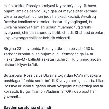
Hafta oxirida Rossiya armiyasi Kiyev bo‘ylab yirik havo
hujumi amalga oshirdi. Ayniqsa 24 mayga o‘tar kechasi
Ukraina poytaxti uchun juda halokatli kechdi. Avvalroq
Rossiya kamikadze dronlari dasturini yangilagani, bu
Ukraina himoya tizimlari uchun muammo tug‘dirishi
aytilgandi, chindan shunday bo‘lib chiqdi, Shaheed dronlari
ko‘p vayrongarchiliklar keltirib chiqardi.
Birgina 23 may tunida Rossiya Ukraina bo‘ylab 250 ta
zarbdor dronlar bilan hujum qildi. Yetmaganiga 14 ta
«Iskander-M» ballistik raketasi uchirdi. Hujumning asosiy
nishoni Kiyev bo‘ldi.
Bu zarbalar Rossiya va Ukraina to‘g‘ridan to‘g‘ri muzokara
boshlagani fonida sodir bo‘ldi. Kiyevga berilgan zarba bilan
Rossiya urushni tugatish niyati yo‘qligini navbatdagi marta
ko‘rsatdi. Bu gal Tramp «Vladimir, STOP» deb post ham
yozmadi...
Bayden saratonga chalindi