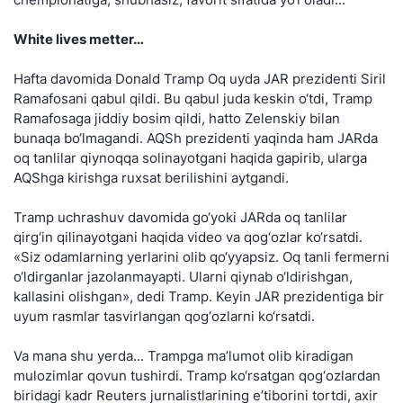
White lives metter…
Hafta davomida Donald Tramp Oq uyda JAR prezidenti Siril
Ramafosani qabul qildi. Bu qabul juda keskin o‘tdi, Tramp
Ramafosaga jiddiy bosim qildi, hatto Zelenskiy bilan
bunaqa bo‘lmagandi. AQSh prezidenti yaqinda ham JARda
oq tanlilar qiynoqqa solinayotgani haqida gapirib, ularga
AQShga kirishga ruxsat berilishini aytgandi.
Tramp uchrashuv davomida go‘yoki JARda oq tanlilar
qirg‘in qilinayotgani haqida video va qog‘ozlar ko‘rsatdi.
«Siz odamlarning yerlarini olib qo‘yyapsiz. Oq tanli fermerni
o‘ldirganlar jazolanmayapti. Ularni qiynab o‘ldirishgan,
kallasini olishgan», dedi Tramp. Keyin JAR prezidentiga bir
uyum rasmlar tasvirlangan qog‘ozlarni ko‘rsatdi.
Va mana shu yerda... Trampga ma’lumot olib kiradigan
mulozimlar qovun tushirdi. Tramp ko‘rsatgan qog‘ozlardan
biridagi kadr Reuters jurnalistlarining e’tiborini tortdi, axir