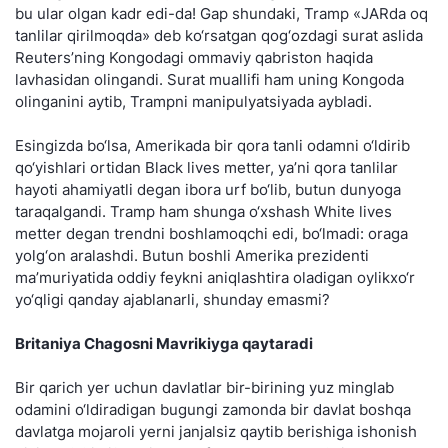
bu ular olgan kadr edi-da! Gap shundaki, Tramp «JARda oq
tanlilar qirilmoqda» deb ko‘rsatgan qog‘ozdagi surat aslida
Reuters’ning Kongodagi ommaviy qabriston haqida
lavhasidan olingandi. Surat muallifi ham uning Kongoda
olinganini aytib, Trampni manipulyatsiyada aybladi.
Esingizda bo‘lsa, Amerikada bir qora tanli odamni o‘ldirib
qo‘yishlari ortidan Black lives metter, ya’ni qora tanlilar
hayoti ahamiyatli degan ibora urf bo‘lib, butun dunyoga
taraqalgandi. Tramp ham shunga o‘xshash White lives
metter degan trendni boshlamoqchi edi, bo‘lmadi: oraga
yolg‘on aralashdi. Butun boshli Amerika prezidenti
ma’muriyatida oddiy feykni aniqlashtira oladigan oylikxo‘r
yo‘qligi qanday ajablanarli, shunday emasmi?
Britaniya Chagosni Mavrikiyga qaytaradi
Bir qarich yer uchun davlatlar bir-birining yuz minglab
odamini o‘ldiradigan bugungi zamonda bir davlat boshqa
davlatga mojaroli yerni janjalsiz qaytib berishiga ishonish