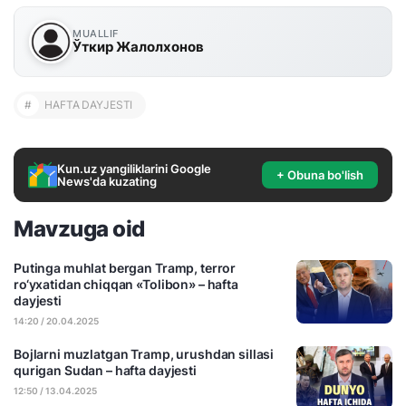
MUALLIF
Ўткир Жалолхонов
#
HAFTA DAYJESTI
Kun.uz yangiliklarini Google
+ Obuna bo'lish
News'da kuzating
Mavzuga oid
Putinga muhlat bergan Tramp, terror
ro‘yxatidan chiqqan «Tolibon» – hafta
dayjesti
14:20 / 20.04.2025
Bojlarni muzlatgan Tramp, urushdan sillasi
qurigan Sudan – hafta dayjesti
12:50 / 13.04.2025