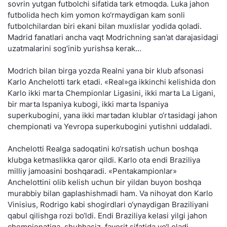
sovrin yutgan futbolchi sifatida tark etmoqda. Luka jahon
futbolida hech kim yomon ko‘rmaydigan kam sonli
futbolchilardan biri ekani bilan muxlislar yodida qoladi.
Madrid fanatlari ancha vaqt Modrichning san’at darajasidagi
uzatmalarini sog‘inib yurishsa kerak...
Modrich bilan birga yozda Realni yana bir klub afsonasi
Karlo Anchelotti tark etadi. «Real»ga ikkinchi kelishida don
Karlo ikki marta Chempionlar Ligasini, ikki marta La Ligani,
bir marta Ispaniya kubogi, ikki marta Ispaniya
superkubogini, yana ikki martadan klublar o‘rtasidagi jahon
chempionati va Yevropa superkubogini yutishni uddaladi.
Anchelotti Realga sadoqatini ko‘rsatish uchun boshqa
klubga ketmaslikka qaror qildi. Karlo ota endi Braziliya
milliy jamoasini boshqaradi. «Pentakampionlar»
Anchelottini olib kelish uchun bir yildan buyon boshqa
murabbiy bilan gaplashishmadi ham. Va nihoyat don Karlo
Vinisius, Rodrigo kabi shogirdlari o‘ynaydigan Braziliyani
qabul qilishga rozi bo‘ldi. Endi Braziliya kelasi yilgi jahon
chempionatiga, shubhasiz, favorit sifatida yo‘l oladi...