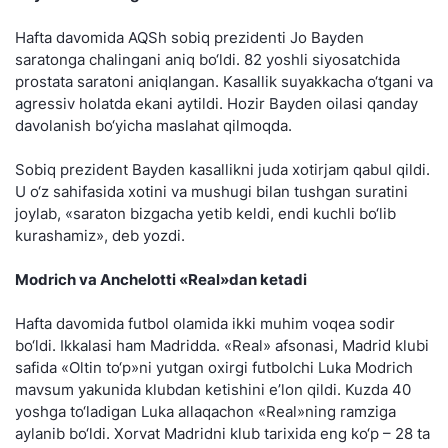
Hafta davomida AQSh sobiq prezidenti Jo Bayden
saratonga chalingani aniq bo‘ldi. 82 yoshli siyosatchida
prostata saratoni aniqlangan. Kasallik suyakkacha o‘tgani va
agressiv holatda ekani aytildi. Hozir Bayden oilasi qanday
davolanish bo‘yicha maslahat qilmoqda.
Sobiq prezident Bayden kasallikni juda xotirjam qabul qildi.
U o‘z sahifasida xotini va mushugi bilan tushgan suratini
joylab, «saraton bizgacha yetib keldi, endi kuchli bo‘lib
kurashamiz», deb yozdi.
Modrich va Anchelotti «Real»dan ketadi
Hafta davomida futbol olamida ikki muhim voqea sodir
bo‘ldi. Ikkalasi ham Madridda. «Real» afsonasi, Madrid klubi
safida «Oltin to‘p»ni yutgan oxirgi futbolchi Luka Modrich
mavsum yakunida klubdan ketishini e’lon qildi. Kuzda 40
yoshga to‘ladigan Luka allaqachon «Real»ning ramziga
aylanib bo‘ldi. Xorvat Madridni klub tarixida eng ko‘p – 28 ta