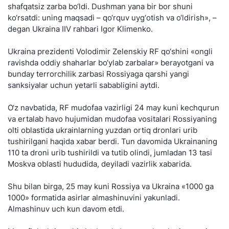
shafqatsiz zarba bo‘ldi. Dushman yana bir bor shuni
ko‘rsatdi: uning maqsadi – qo‘rquv uyg‘otish va o‘ldirish», –
degan Ukraina IIV rahbari Igor Klimenko.
Ukraina prezidenti Volodimir Zelenskiy RF qo‘shini «ongli
ravishda oddiy shaharlar bo‘ylab zarbalar» berayotgani va
bunday terrorchilik zarbasi Rossiyaga qarshi yangi
sanksiyalar uchun yetarli sababligini aytdi.
O‘z navbatida, RF mudofaa vazirligi 24 may kuni kechqurun
va ertalab havo hujumidan mudofaa vositalari Rossiyaning
olti oblastida ukrainlarning yuzdan ortiq dronlari urib
tushirilgani haqida xabar berdi. Tun davomida Ukrainaning
110 ta droni urib tushirildi va tutib olindi, jumladan 13 tasi
Moskva oblasti hududida, deyiladi vazirlik xabarida.
Shu bilan birga, 25 may kuni Rossiya va Ukraina «1000 ga
1000» formatida asirlar almashinuvini yakunladi.
Almashinuv uch kun davom etdi.