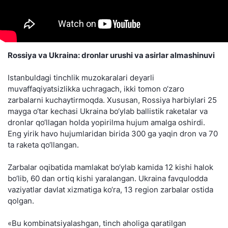
Rossiya va Ukraina: dronlar urushi va asirlar almashinuvi
Istanbuldagi tinchlik muzokaralari deyarli
muvaffaqiyatsizlikka uchragach, ikki tomon o‘zaro
zarbalarni kuchaytirmoqda. Xususan, Rossiya harbiylari 25
mayga o‘tar kechasi Ukraina bo‘ylab ballistik raketalar va
dronlar qo‘llagan holda yopirilma hujum amalga oshirdi.
Eng yirik havo hujumlaridan birida 300 ga yaqin dron va 70
ta raketa qo‘llangan.
Zarbalar oqibatida mamlakat bo‘ylab kamida 12 kishi halok
bo‘lib, 60 dan ortiq kishi yaralangan. Ukraina favqulodda
vaziyatlar davlat xizmatiga ko‘ra, 13 region zarbalar ostida
qolgan.
«Bu kombinatsiyalashgan, tinch aholiga qaratilgan