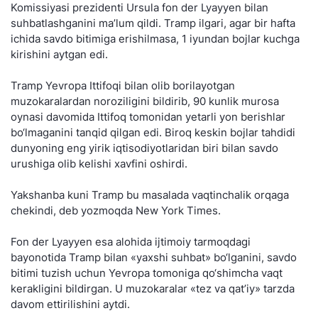
Komissiyasi prezidenti Ursula fon der Lyayyen bilan
suhbatlashganini ma’lum qildi. Tramp ilgari, agar bir hafta
ichida savdo bitimiga erishilmasa, 1 iyundan bojlar kuchga
kirishini aytgan edi.
Tramp Yevropa Ittifoqi bilan olib borilayotgan
muzokaralardan noroziligini bildirib, 90 kunlik murosa
oynasi davomida Ittifoq tomonidan yetarli yon berishlar
bo‘lmaganini tanqid qilgan edi. Biroq keskin bojlar tahdidi
dunyoning eng yirik iqtisodiyotlaridan biri bilan savdo
urushiga olib kelishi xavfini oshirdi.
Yakshanba kuni Tramp bu masalada vaqtinchalik orqaga
chekindi, deb yozmoqda New York Times.
Fon der Lyayyen esa alohida ijtimoiy tarmoqdagi
bayonotida Tramp bilan «yaxshi suhbat» bo‘lganini, savdo
bitimi tuzish uchun Yevropa tomoniga qo‘shimcha vaqt
kerakligini bildirgan. U muzokaralar «tez va qat’iy» tarzda
davom ettirilishini aytdi.