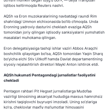
bo‘lishi mumkin degan tuyg‘u bor», — deya Trampdan
iqtibos keltirmoqda Reuters nashri.
AQSh va Eron muzokaralarining navbatdagi raundi Rim
shahridagi Ummon elchixonasida bo‘lib o‘tmoqda. Unda
Eronning yadroviy dasturini cheklash evaziga AQSh
tomonidan joriy qilingan iqtisodiy sanksiyalarni yumshatish
masalalari muhokama qilingan.
Eron delegatsiyasiga tashqi ishlar vaziri Abbos Araqchi
boshchilik qilayotgan bo‘lsa, AQSh tomonidan Yaqin Sharq
bo‘yicha elchi Stiv Uitkoff hamda Davlat departamentining
siyosiy rejalashtirish direktori Maykl Anton ishtirok etdi.
AQSh hukumati Pentagondagi jurnalistlar faoliyatini
chekladi
Pentagon rahbari Pit Hegset jurnalistlarga Mudofaa
vazirligi binosining aksariyat hududiga maxsus hamrohsiz
kirishni taqiqlovchi buyruqni imzoladi. Uning so‘zlariga
ko‘ra, cheklovlar maxfiy ma’lumotlar himoyasini