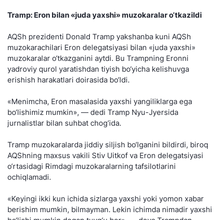
Tramp: Eron bilan «juda yaxshi» muzokaralar o‘tkazildi
AQSh prezidenti Donald Tramp yakshanba kuni AQSh
muzokarachilari Eron delegatsiyasi bilan «juda yaxshi»
muzokaralar o‘tkazganini aytdi. Bu Trampning Eronni
yadroviy qurol yaratishdan tiyish bo‘yicha kelishuvga
erishish harakatlari doirasida bo‘ldi.
«Menimcha, Eron masalasida yaxshi yangiliklarga ega
bo‘lishimiz mumkin», — dedi Tramp Nyu-Jyersida
jurnalistlar bilan suhbat chog‘ida.
Tramp muzokaralarda jiddiy siljish bo‘lganini bildirdi, biroq
AQShning maxsus vakili Stiv Uitkof va Eron delegatsiyasi
o‘rtasidagi Rimdagi muzokaralarning tafsilotlarini
ochiqlamadi.
«Keyingi ikki kun ichida sizlarga yaxshi yoki yomon xabar
berishim mumkin, bilmayman. Lekin ichimda nimadir yaxshi