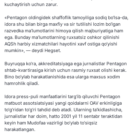
kuchaytirish uchun zarur.
«Pentagon oldingidek shaffoflik tamoyiliga sodiq bo‘lsa-da,
idora shu bilan birga maxfiy va sir tutilishi lozim bo‘lgan
razvedka ma’lumotlarini himoya qilish majburiyatiga ham
ega. Bunday ma’lumotlarning ruxsatsiz oshkor qilinishi
AQSh harbiy xizmatchilari hayotini xavf ostiga qo‘yishi
mumkin», — deydi Hegset.
Buyruqqa ko‘ra, akkreditatsiyaga ega jurnalistlar Pentagon
shtab-kvartirasiga kirish uchun rasmiy ruxsat olishi kerak.
Bino bo‘ylab harakatlanishida esa ularga maxsus xodim
hamrohlik qiladi.
Idora press-puli manfaatlarini targ‘ib qiluvchi Pentagon
matbuot assotsiatsiyasi yangi qoidalarni OAV erkinligiga
to‘g‘ridan to‘g‘ri tahdid deb atadi. Ularning ta’kidlashicha,
jurnalistlar har doim, hatto 2001 yil 11 sentabr teraktidan
keyin ham Mudofaa vazirligi bo‘ylab to‘siqsiz
harakatlangan.