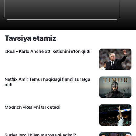
Tavsiya etamiz
«Real» Karlo Anchelotti ketishini e’lon qildi
Netflix Amir Temur haqidagi filmni suratga
oldi
Modrich «Real»ni tark etadi
Suriya Isroil bilan murosa qiladimi?