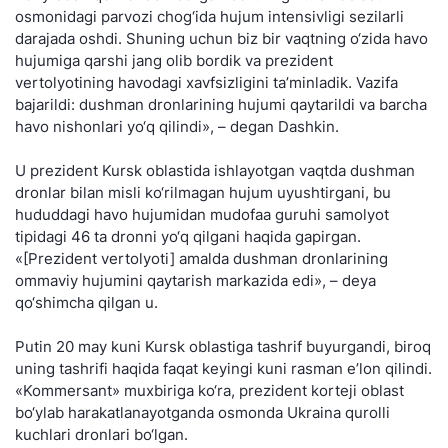
osmonidagi parvozi chog‘ida hujum intensivligi sezilarli
darajada oshdi. Shuning uchun biz bir vaqtning o‘zida havo
hujumiga qarshi jang olib bordik va prezident
vertolyotining havodagi xavfsizligini ta’minladik. Vazifa
bajarildi: dushman dronlarining hujumi qaytarildi va barcha
havo nishonlari yo‘q qilindi», – degan Dashkin.
U prezident Kursk oblastida ishlayotgan vaqtda dushman
dronlar bilan misli ko‘rilmagan hujum uyushtirgani, bu
hududdagi havo hujumidan mudofaa guruhi samolyot
tipidagi 46 ta dronni yo‘q qilgani haqida gapirgan.
«[Prezident vertolyoti] amalda dushman dronlarining
ommaviy hujumini qaytarish markazida edi», – deya
qo‘shimcha qilgan u.
Putin 20 may kuni Kursk oblastiga tashrif buyurgandi, biroq
uning tashrifi haqida faqat keyingi kuni rasman e’lon qilindi.
«Kommersant» muxbiriga ko‘ra, prezident korteji oblast
bo‘ylab harakatlanayotganda osmonda Ukraina qurolli
kuchlari dronlari bo‘lgan.