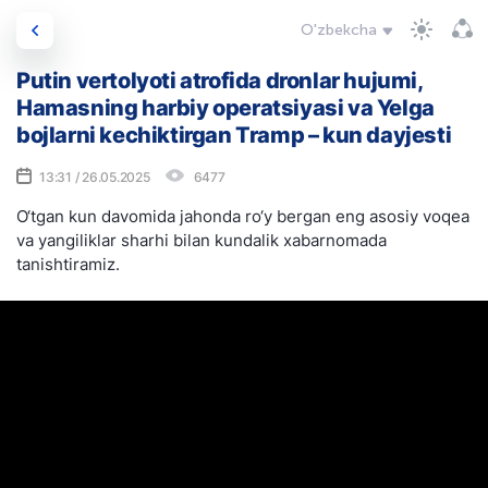
O'zbekcha
Putin vertolyoti atrofida dronlar hujumi,
Hamasning harbiy operatsiyasi va YeIga
bojlarni kechiktirgan Tramp – kun dayjesti
13:31 / 26.05.2025
6477
O‘tgan kun davomida jahonda ro‘y bergan eng asosiy voqea
va yangiliklar sharhi bilan kundalik xabarnomada
tanishtiramiz.