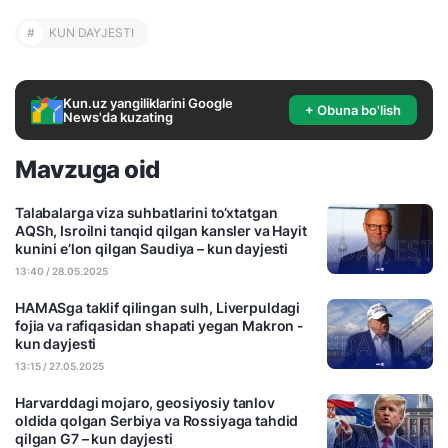
#
KUN DAYJESTI
Kun.uz yangiliklarini Google
+ Obuna bo'lish
News'da kuzating
Mavzuga oid
Talabalarga viza suhbatlarini to‘xtatgan
AQSh, Isroilni tanqid qilgan kansler va Hayit
kunini e’lon qilgan Saudiya – kun dayjesti
13:40 / 28.05.2025
HAMASga taklif qilingan sulh, Liverpuldagi
fojia va rafiqasidan shapati yegan Makron -
kun dayjesti
13:15 / 27.05.2025
Harvarddagi mojaro, geosiyosiy tanlov
oldida qolgan Serbiya va Rossiyaga tahdid
qilgan G7 – kun dayjesti