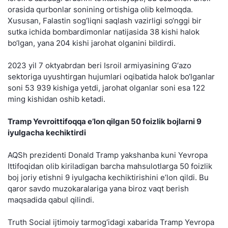
orasida qurbonlar sonining ortishiga olib kelmoqda.
Xususan, Falastin sog‘liqni saqlash vazirligi so‘nggi bir
sutka ichida bombardimonlar natijasida 38 kishi halok
bo‘lgan, yana 204 kishi jarohat olganini bildirdi.
2023 yil 7 oktyabrdan beri Isroil armiyasining G‘azo
sektoriga uyushtirgan hujumlari oqibatida halok bo‘lganlar
soni 53 939 kishiga yetdi, jarohat olganlar soni esa 122
ming kishidan oshib ketadi.
Tramp Yevroittifoqqa e’lon qilgan 50 foizlik bojlarni 9
iyulgacha kechiktirdi
AQSh prezidenti Donald Tramp yakshanba kuni Yevropa
Ittifoqidan olib kiriladigan barcha mahsulotlarga 50 foizlik
boj joriy etishni 9 iyulgacha kechiktirishini e’lon qildi. Bu
qaror savdo muzokaralariga yana biroz vaqt berish
maqsadida qabul qilindi.
Truth Social ijtimoiy tarmog‘idagi xabarida Tramp Yevropa