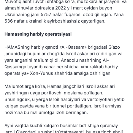
Muvofiqlashtiruvchi shtabga ko‘ra, muzokaralar jarayoni va
almashinuvlar doirasida 2022 yil mart oyidan buyon
Ukrainaning jami 5757 nafar fuqarosi ozod qilingan. Yana
536 nafar ukrainalik ayirboshlashsiz qaytarilgan.
Hamasning harbiy operatsiyasi
HAMASning harbiy qanoti «Al-Qassam» brigadasi G‘azo
janubidagi hujumlar chog‘ida Isroil askarlari o‘ldirilgan va
yaralanganini ma’lum qildi. Anadolu nashrining Al-
Qassamga tayanib xabar berishicha, «murakkab harbiy
operatsiya» Xon-Yunus shahrida amalga oshirilgan.
Ma’lumotlarga ko‘ra, Hamas jangchilari Isroil askarlari
yashiringan uyga portlovchi moslama qo‘llagan.
Shuningdek, u yerga Isroil harbiylari va vertolyotlari yetib
kelgan paytda yana bir tunnel portlatilgan. Isroil armiyasi
hozircha bu ma’lumotga izoh bermagan.
Ayni vaqtda kuchli xalqaro bosimlar bo‘lishiga qaramay
Isroil G‘azodagi urushni to‘xtatmayapti, bu esa tinch aholi