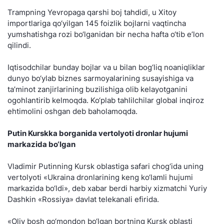
Trampning Yevropaga qarshi boj tahdidi, u Xitoy
importlariga qo‘yilgan 145 foizlik bojlarni vaqtincha
yumshatishga rozi bo‘lganidan bir necha hafta o‘tib e’lon
qilindi.
Iqtisodchilar bunday bojlar va u bilan bog‘liq noaniqliklar
dunyo bo‘ylab biznes sarmoyalarining susayishiga va
ta’minot zanjirlarining buzilishiga olib kelayotganini
ogohlantirib kelmoqda. Ko‘plab tahlilchilar global inqiroz
ehtimolini oshgan deb baholamoqda.
Putin Kurskka borganida vertolyoti dronlar hujumi
markazida bo‘lgan
Vladimir Putinning Kursk oblastiga safari chog‘ida uning
vertolyoti «Ukraina dronlarining keng ko‘lamli hujumi
markazida bo‘ldi», deb xabar berdi harbiy xizmatchi Yuriy
Dashkin «Rossiya» davlat telekanali efirida.
«Oliy bosh qo‘mondon bo‘lgan bortning Kursk oblasti