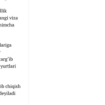
lik
angi viza
shimcha
lariga
y
targ‘ib
yurtlari
ib chiqish
deyiladi