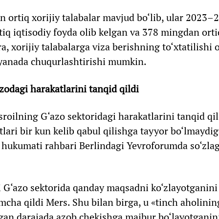
 ortiq xorijiy talabalar mavjud bo‘lib, ular 2023–
rtiq iqtisodiy foyda olib kelgan va 378 mingdan orti
, xorijiy talabalarga viza berishning to‘xtatilishi o
anada chuqurlashtirishi mumkin.
odagi harakatlarini tanqid qildi
roilning G‘azo sektoridagi harakatlarini tanqid qild
lari bir kun kelib qabul qilishga tayyor bo‘lmaydi
a hukumati rahbari Berlindagi Yevroforumda so‘zla
asi G‘azo sektorida qanday maqsadni ko‘zlayotganini
ha qildi Mers. Shu bilan birga, u «tinch aholinin
gan darajada azob chekishga majbur bo‘layotganin