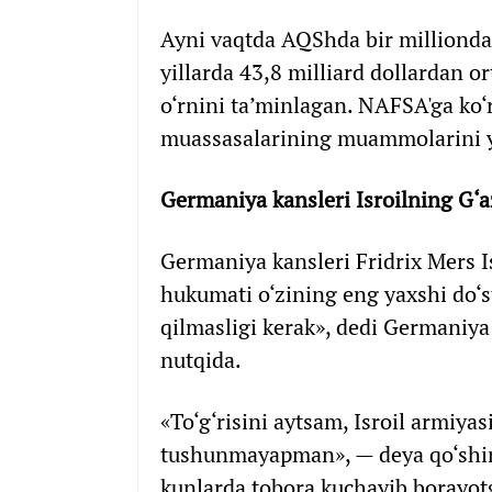
Ayni vaqtda AQShda bir milliondan
yillarda 43,8 milliard dollardan o
o‘rnini ta’minlagan. NAFSA'ga ko‘ra
muassasalarining muammolarini y
Germaniya kansleri Isroilning G‘az
Germaniya kansleri Fridrix Mers Is
hukumati o‘zining eng yaxshi do‘st
qilmasligi kerak», dedi Germaniy
nutqida.
«To‘g‘risini aytsam, Isroil armiy
tushunmayapman», — deya qo‘shimc
kunlarda tobora kuchayib borayot