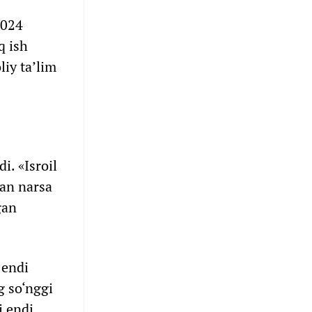
2024
q ish
liy ta’lim
i. «Isroil
gan narsa
gan
 endi
g so‘nggi
i endi