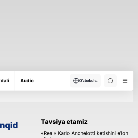
dali
Audio
O'zbekcha
Tavsiya etamiz
anqid
«Real» Karlo Anchelotti ketishini e’lon