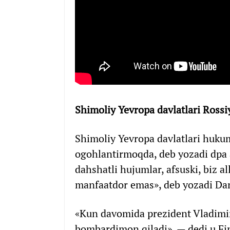
Shimoliy Yevropa davlatlari Ross
Shimoliy Yevropa davlatlari hukum
ogohlantirmoqda, deb yozadi dpa a
dahshatli hujumlar, afsuski, biz a
manfaatdor emas», deb yozadi Dan
«Kun davomida prezident Vladimir
bombardimon qiladi», — dedi u Fi