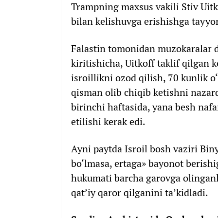
Trampning maxsus vakili Stiv Uitk
bilan kelishuvga erishishga tayyor
Falastin tomonidan muzokaralar d
kiritishicha, Uitkoff taklif qilga
isroillikni ozod qilish, 70 kunlik o
qisman olib chiqib ketishni nazar
birinchi haftasida, yana besh nafa
etilishi kerak edi.
Ayni paytda Isroil bosh vaziri B
bo‘lmasa, ertaga» bayonot berishig
hukumati barcha garovga olinganla
qat’iy qaror qilganini ta’kidladi.