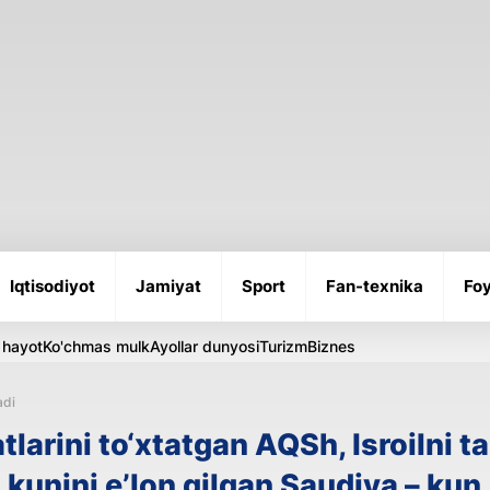
Iqtisodiyot
Jamiyat
Sport
Fan-texnika
Foy
 hayot
Ko'chmas mulk
Ayollar dunyosi
Turizm
Biznes
adi
larini to‘xtatgan AQSh, Isroilni t
 kunini e’lon qilgan Saudiya – kun