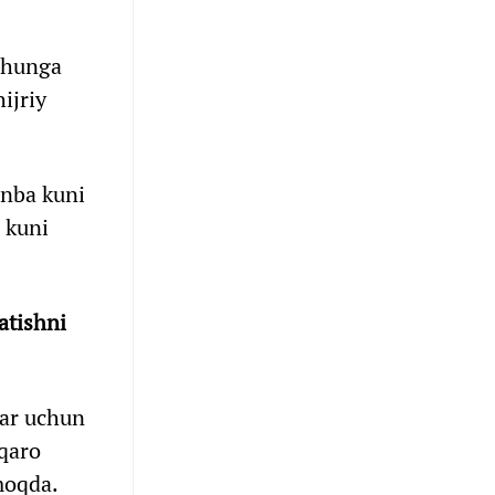
 Shunga
ijriy
anba kuni
a kuni
atishni
lar uchun
lqaro
moqda.