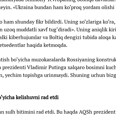
eyin. «Ukraina bundan ham ko‘proq yordam olishi 
o ham shunday fikr bildirdi. Uning so‘zlariga ko‘ra
 uzoq muddatli xavf tug‘diradi». Uning aniqlik kiri
lki kiberhujumlar va Boltiq dengizi tubida aloqa k
retsedentlar haqida ketmoqda.
atish bo‘yicha muzokaralarda Rossiyaning konstruk
a prezidenti Vladimir Putinga xalqaro bosimni kuc
an, yechim topishga urinmaydi. Shuning uchun bizg
o‘yicha kelishuvni rad etdi
an sulh bitimini rad etdi. Bu haqda AQSh preziden