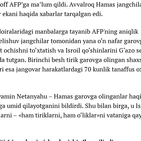
off AFP’ga ma’lum qildi. Avvalroq Hamas jangchilar
 ekani haqida xabarlar tarqalgan edi.
oiralaridagi manbalarga tayanib AFP'ning aniqlik
n kelishuv jangchilar tomonidan yana o‘n nafar garo
‘t ochishni to‘xtatish va Isroil qo‘shinlarini G‘azo 
da tutgan. Birinchi besh tirik garovga olingan shax
ri esa jangovar harakatlardagi 70 kunlik tanaffus o
inyamin Netanyahu – Hamas garovga olinganlar haq
a umid qilayotganini bildirdi. Shu bilan birga, u Is
rni – «ham tiriklarni, ham o‘liklar»ni vataniga qa