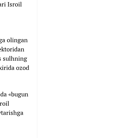
i Isroil
vga olingan
sektoridan
s sulhning
xirida ozod
ida «bugun
roil
ytarishga