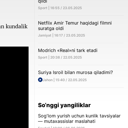
qildi
Sport | 16:55 / 23.05.2025
Netflix Amir Temur haqidagi filmni
an kundalik
suratga oldi
Jamiyat | 16:17 / 23.05.2025
Modrich «Real»ni tark etadi
Sport | 20:38 / 22.05.2025
Suriya Isroil bilan murosa qiladimi?
Jahon | 15:40 / 22.05.2025
So‘nggi yangiliklar
Sog'lom yurish uchun kunlik tavsiyalar
— mutaxassislar maslahati