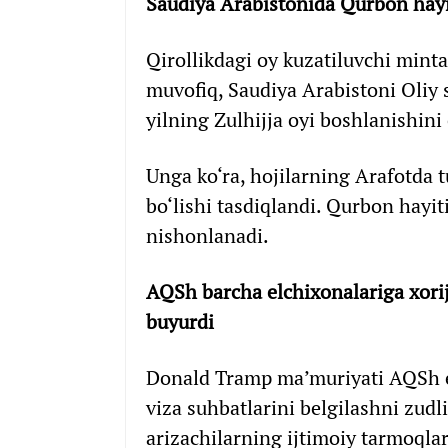
Saudiya Arabistonida Qurbon hayit
Qirollikdagi oy kuzatiluvchi mint
muvofiq, Saudiya Arabistoni Oliy 
yilning Zulhijja oyi boshlanishini 
Unga ko‘ra, hojilarning Arafotda 
bo‘lishi tasdiqlandi. Qurbon hayit
nishonlanadi.
AQSh barcha elchixonalariga xoriji
buyurdi
Donald Tramp ma’muriyati AQSh el
viza suhbatlarini belgilashni zudl
arizachilarning ijtimoiy tarmoqla