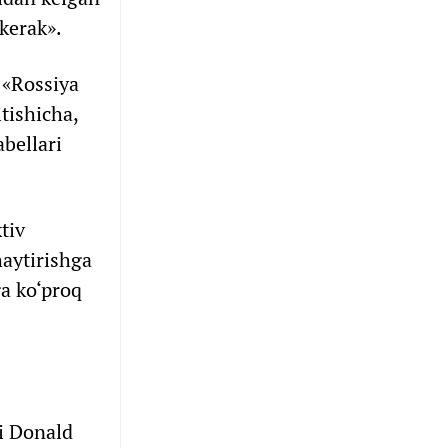
kerak».
, «Rossiya
tishicha,
abellari
tiv
haytirishga
a ko‘proq
ti Donald