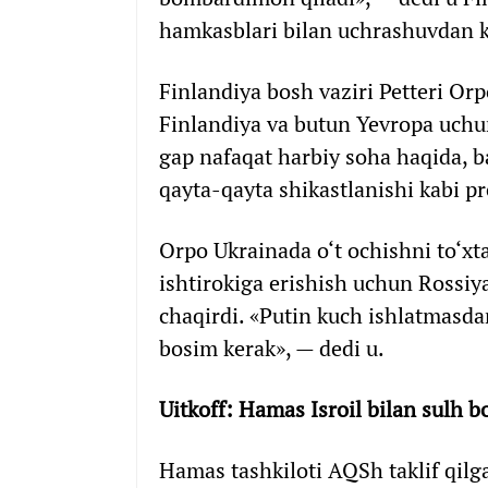
hamkasblari bilan uchrashuvdan k
Finlandiya bosh vaziri Petteri Orp
Finlandiya va butun Yevropa uchun
gap nafaqat harbiy soha haqida, ba
qayta-qayta shikastlanishi kabi p
Orpo Ukrainada o‘t ochishni to‘xt
ishtirokiga erishish uchun Rossiy
chaqirdi. «Putin kuch ishlatmasd
bosim kerak», — dedi u.
Uitkoff: Hamas Isroil bilan sulh b
Hamas tashkiloti AQSh taklif qilg