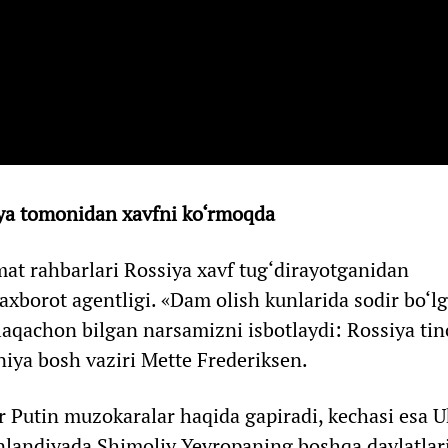
iya tomonidan xavfni ko‘rmoqda
at rahbarlari Rossiya xavf tug‘dirayotganidan
xborot agentligi. «Dam olish kunlarida sodir bo‘l
llaqachon bilgan narsamizni isbotlaydi: Rossiya ti
iya bosh vaziri Mette Frederiksen.
 Putin muzokaralar haqida gapiradi, kechasi esa U
nlandiyada Shimoliy Yevropaning boshqa davlatlar