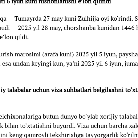
i 6 iyun kuni nishonlanishi e’lon qilindi
aqa — Tumayrda 27 may kuni Zulhijja oyi ko‘rindi.
sudi — 2025 yil 28 may, chorshanba kunidan 1446 h
e’lon qildi.
turish marosimi (arafa kuni) 2025 yil 5 iyun, paysh
i esa undan keyingi kun, ya’ni 2025 yil 6 iyun, jum
y talabalar uchun viza suhbatlari belgilashni to‘xt
chixonalariga butun dunyo bo‘ylab xorijiy talaba
ik bilan to‘xtatishni buyurdi. Viza uchun barcha xa
rini keng qamrovli tekshirishga tayyorgarlik ko‘ril