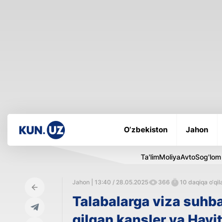
O‘zbekiston
Jahon
Ta'lim
Moliya
Avto
Sog'lom
Jahon | 13:40 / 28.05.2025
366
10 daqiqa o‘qil
Talabalarga viza suhbat
qilgan kansler va Hayit