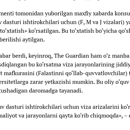
menti tomonidan yuborilgan maxfiy xabarda konsul
dasturi ishtirokchilari uchun (F, M va J vizalari) y
to‘xtatish» ko‘rsatilgan. Bu to‘xtatish bo‘yicha qo‘
erilishi aytilgan.
xabar berdi, keyinroq, The Guardian ham o‘z manba
sdiqlangan bu ko‘rsatma viza jarayonlarining jiddi
 mafkurasini (Falastinni qo‘llab-quvvatlovchilar) 
ersitetlarga zarar yetkazishi mumkin. Bu oliy o‘quv 
n tushadigan daromadga tayanadi.
dasturi ishtirokchilari uchun viza arizalarini ko‘r
aliyot va jarayonlarni qayta ko‘rib chiqmoqda», – 