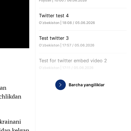
Foydali | 10:00 / 06.06.2026
Twitter test 4
O‘zbekiston | 18:08 / 05.06.2026
Test twitter 3
O‘zbekiston | 17:57 / 05.06.2026
Test for twitter embed video 2
O‘zbekiston | 17:11 / 05.06.2026
Barcha yangiliklar
gan
nchlikdan
krainani
idan kelgan