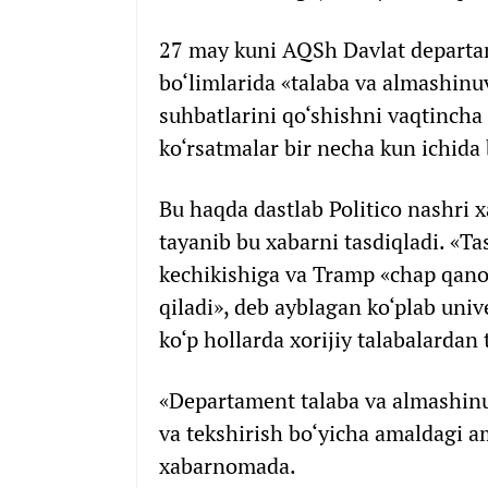
27 may kuni AQSh Davlat departa
bo‘limlarida «talaba va almashinuv 
suhbatlarini qo‘shishni vaqtincha 
ko‘rsatmalar bir necha kun ichida b
Bu haqda dastlab Politico nashri 
tayanib bu xabarni tasdiqladi. «Ta
kechikishiga va Tramp «chap qanot
qiladi», deb ayblagan ko‘plab univ
ko‘p hollarda xorijiy talabalarda
«Departament talaba va almashinuv 
va tekshirish bo‘yicha amaldagi am
xabarnomada.