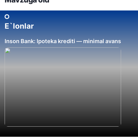
E`lonlar
Inson Bank: Ipoteka krediti — minimal avans