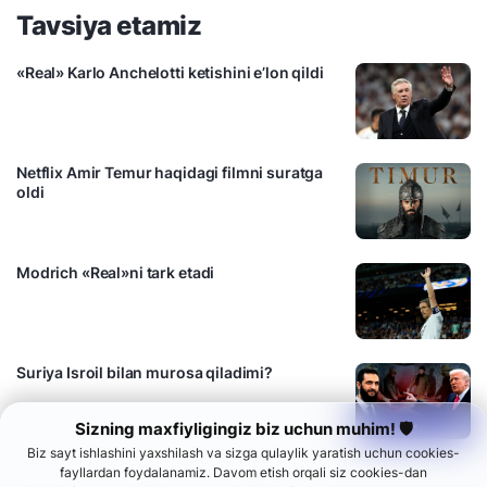
Tavsiya etamiz
«Real» Karlo Anchelotti ketishini e’lon qildi
Netflix Amir Temur haqidagi filmni suratga
oldi
Modrich «Real»ni tark etadi
Suriya Isroil bilan murosa qiladimi?
Sizning maxfiyligingiz biz uchun muhim! 🛡
Biz sayt ishlashini yaxshilash va sizga qulaylik yaratish uchun cookies-
fayllardan foydalanamiz. Davom etish orqali siz cookies-dan