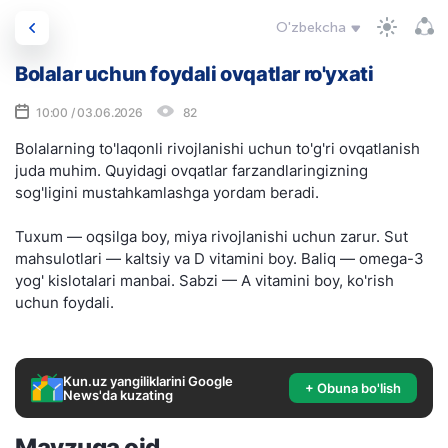
O'zbekcha
Bolalar uchun foydali ovqatlar ro'yxati
10:00 / 03.06.2026
82
Bolalarning to'laqonli rivojlanishi uchun to'g'ri ovqatlanish
juda muhim. Quyidagi ovqatlar farzandlaringizning
sog'ligini mustahkamlashga yordam beradi.
Tuxum — oqsilga boy, miya rivojlanishi uchun zarur. Sut
mahsulotlari — kaltsiy va D vitamini boy. Baliq — omega-3
yog' kislotalari manbai. Sabzi — A vitamini boy, ko'rish
uchun foydali.
Kun.uz yangiliklarini Google
+ Obuna bo'lish
News'da kuzating
Mavzuga oid