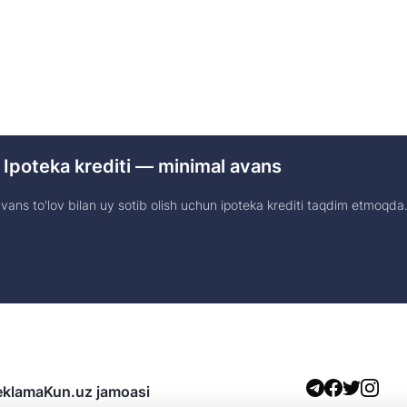
 Ipoteka krediti — minimal avans
ans to'lov bilan uy sotib olish uchun ipoteka krediti taqdim etmoqda
eklama
Kun.uz jamoasi