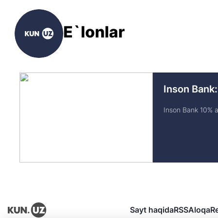
E`lonlar
Inson Bank:
Inson Bank 10% av
Sayt haqida
RSS
Aloqa
R