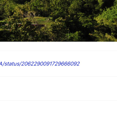
GCA/status/2062290091729666092