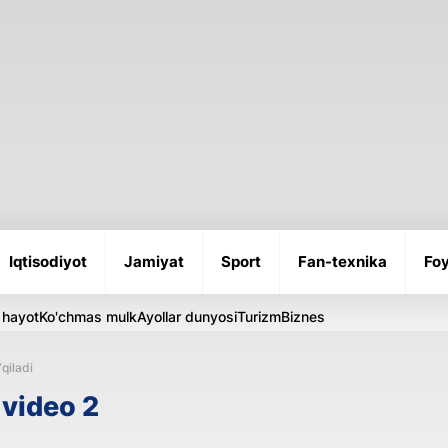
Iqtisodiyot
Jamiyat
Sport
Fan-texnika
Foy
 hayot
Ko'chmas mulk
Ayollar dunyosi
Turizm
Biznes
‘qiladi
 video 2