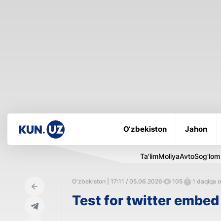
O‘zbekiston
Jahon
Ta'lim
Moliya
Avto
Sog'lom
O‘zbekiston | 17:11 / 05.06.2026
105
1 daqiqa o
Test for twitter embed