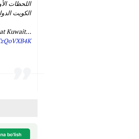
الكويت الدولي بتاريخ 3 يونيو 2026 وتسبب بخسائر بالأروا
) at Kuwait…
eTzQoVXB4K
na bo'lish