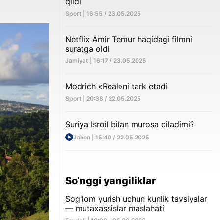
qildi
Sport | 16:55 / 23.05.2025
Netflix Amir Temur haqidagi filmni
suratga oldi
Jamiyat | 16:17 / 23.05.2025
Modrich «Real»ni tark etadi
Sport | 20:38 / 22.05.2025
Suriya Isroil bilan murosa qiladimi?
Jahon | 15:40 / 22.05.2025
So‘nggi yangiliklar
Sog'lom yurish uchun kunlik tavsiyalar
— mutaxassislar maslahati