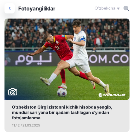
Fotoyangiliklar
O'zbekcha
O‘zbekiston Qirg‘izistonni kichik hisobda yengib,
mundial sari yana bir qadam tashlagan o‘yindan
fotojamlanma
11:42 / 21.03.2025