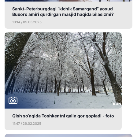
Sankt-Peterburgdagi “kichik Samarqand” yoxud
Buxoro amiri qurdirgan masjid haqida bilasizmi?
13:14 / 05.03.2025
Qish so‘ngida Toshkentni qalin qor qopladi - foto
11:47 / 26.02.2025