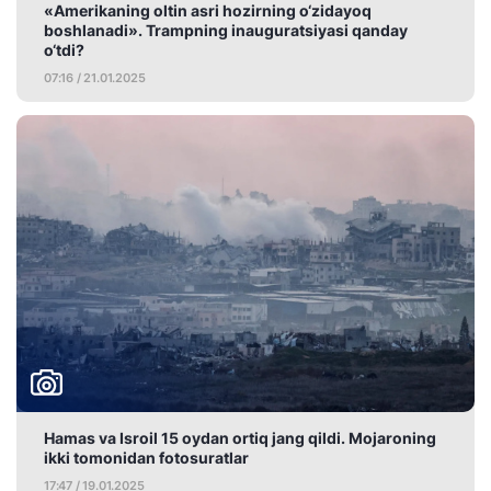
«Amerikaning oltin asri hozirning o‘zidayoq
boshlanadi». Trampning inauguratsiyasi qanday
o‘tdi?
07:16 / 21.01.2025
Hamas va Isroil 15 oydan ortiq jang qildi. Mojaroning
ikki tomonidan fotosuratlar
17:47 / 19.01.2025