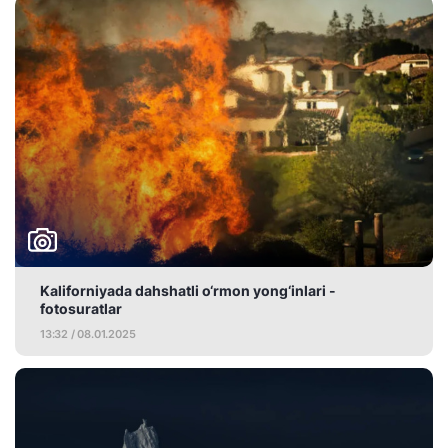
Kaliforniyada dahshatli o‘rmon yong‘inlari -
fotosuratlar
13:32 / 08.01.2025