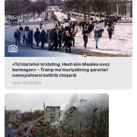
«To‘ntarishni to‘xtating. Hech kim Maskka ovoz
bermagan» - Tramp ma’muriyatining qarorlari
namoyishlarni keltirib chiqardi
10:47 / 07.02.2025