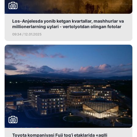
Los-Anjelesda yonib ketgan kvartallar, mashhurlar va
millionerlarning uylari - vertolyotdan olingan fotolar
09:34 / 12.01.2025
Toyota kompaniyasi Fuji tog‘i etaklarida «aqlli