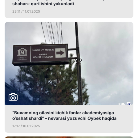
shahar» qurilishini yakunladi
23:11 / 11.01.2025
“Buvamning oilasini kichik fanlar akademiyasiga
o‘xshatishardi” – nevarasi yozuvchi Oybek haqida
17:17 / 10.01.2025