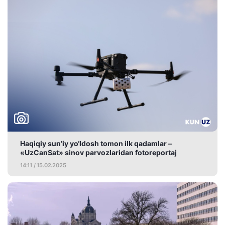
Haqiqiy sun’iy yo‘ldosh tomon ilk qadamlar –
«UzCanSat» sinov parvozlaridan fotoreportaj
14:11 / 15.02.2025