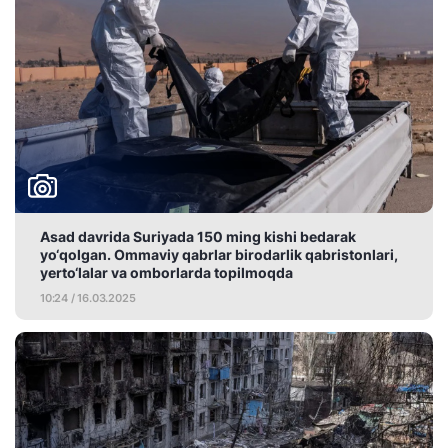
Asad davrida Suriyada 150 ming kishi bedarak
yo‘qolgan. Ommaviy qabrlar birodarlik qabristonlari,
yerto‘lalar va omborlarda topilmoqda
10:24 / 16.03.2025