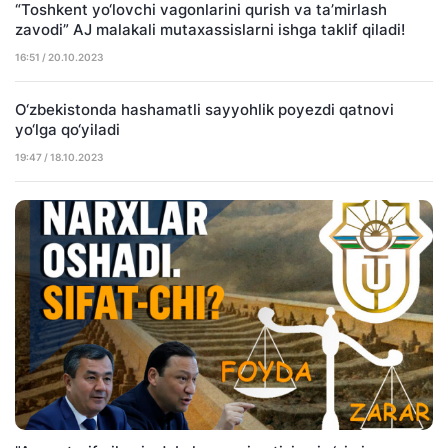
“Toshkent yo‘lovchi vagonlarini qurish va ta’mirlash
zavodi” AJ malakali mutaxassislarni ishga taklif qiladi!
16:51 / 20.10.2023
O‘zbekistonda hashamatli sayyohlik poyezdi qatnovi
yo‘lga qo‘yiladi
19:47 / 18.10.2023