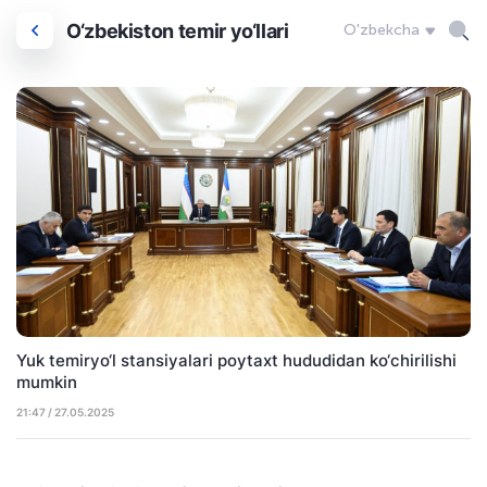
O‘zbekiston temir yo‘llari
O'zbekcha
Yuk temiryo‘l stansiyalari poytaxt hududidan ko‘chirilishi
mumkin
21:47 / 27.05.2025