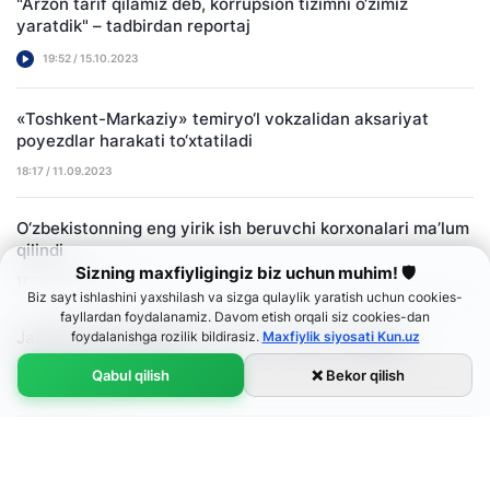
"Arzon tarif qilamiz deb, korrupsion tizimni o‘zimiz
yaratdik" – tadbirdan reportaj
19:52 / 15.10.2023
«Toshkent-Markaziy» temiryo‘l vokzalidan aksariyat
poyezdlar harakati to‘xtatiladi
18:17 / 11.09.2023
O‘zbekistonning eng yirik ish beruvchi korxonalari ma’lum
qilindi
Sizning maxfiyligingiz biz uchun muhim! 🛡
17:12 / 24.08.2023
Biz sayt ishlashini yaxshilash va sizga qulaylik yaratish uchun cookies-
fayllardan foydalanamiz. Davom etish orqali siz cookies-dan
Jazirama issiq tufayli poyezdlar harakat tezligiga
foydalanishga rozilik bildirasiz.
Maxfiylik siyosati Kun.uz
cheklovlar o‘rnatiladi
Qabul qilish
❌ Bekor qilish
21:16 / 26.07.2023
O‘zbekistondagi Talgo elektropoyezdlari yana to‘rttaga
ko‘payadi
Ўзбекча