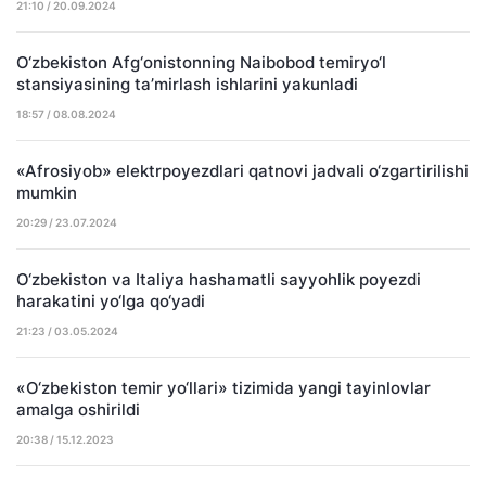
21:10 / 20.09.2024
O‘zbekiston Afg‘onistonning Naibobod temiryo‘l
stansiyasining ta’mirlash ishlarini yakunladi
18:57 / 08.08.2024
«Afrosiyob» elektrpoyezdlari qatnovi jadvali o‘zgartirilishi
mumkin
20:29 / 23.07.2024
O‘zbekiston va Italiya hashamatli sayyohlik poyezdi
harakatini yo‘lga qo‘yadi
21:23 / 03.05.2024
«O‘zbekiston temir yo‘llari» tizimida yangi tayinlovlar
amalga oshirildi
20:38 / 15.12.2023