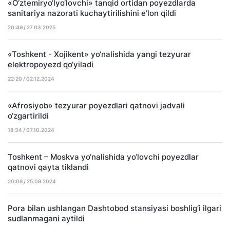
«O‘ztemiryo‘lyo‘lovchi» tanqid ortidan poyezdlarda
sanitariya nazorati kuchaytirilishini e’lon qildi
20:49 / 27.03.2025
«Toshkent - Xojikent» yo‘nalishida yangi tezyurar
elektropoyezd qo‘yiladi
22:20 / 02.12.2024
«Afrosiyob» tezyurar poyezdlari qatnovi jadvali
o‘zgartirildi
18:34 / 07.10.2024
Toshkent – Moskva yo‘nalishida yo‘lovchi poyezdlar
qatnovi qayta tiklandi
20:08 / 25.09.2024
Pora bilan ushlangan Dashtobod stansiyasi boshlig‘i ilgari
sudlanmagani aytildi