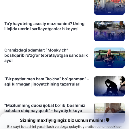
15:36 / 16.07.2024
To‘y hayotning asosiy mazmunimi? Uning
ilinjida umrini sarflayotganlar hikoyasi
16:21 / 15.07.2024
Oramizdagi odamlar: “Moskvich”
boshqarib ro‘zg‘or tebratayotgan sahobalik
ayol
16:23 / 07.07.2024
“Bir paytlar men ham “ko‘cha” bo‘lganman” –
aqli kirmagan jinoyatchining tazarrulari
12:19 / 29.05.2024
“Mazlumning duosi ijobat bo‘lib, boshimiz
balodan chiqmay qoldi” - hayotiy hikoya
11:41 / 22.05.2024
Sizning maxfiyligingiz biz uchun muhim! 🛡
Biz sayt ishlashini yaxshilash va sizga qulaylik yaratish uchun cookies-