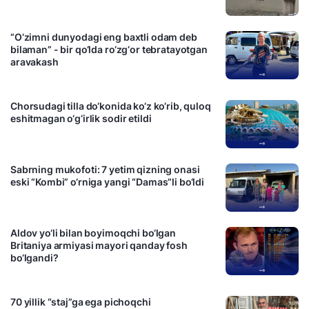
10:26 / 06.08.2024
“O‘zimni dunyodagi eng baxtli odam deb
bilaman” - bir qo‘lda ro‘zg‘or tebratayotgan
aravakash
21:26 / 29.07.2024
Chorsudagi tilla do‘konida ko‘z ko‘rib, quloq
eshitmagan o‘g‘irlik sodir etildi
17:15 / 25.07.2024
Sabrning mukofoti: 7 yetim qizning onasi
eski “Kombi” o‘rniga yangi “Damas”li bo‘ldi
15:00 / 24.07.2024
Aldov yo‘li bilan boyimoqchi bo‘lgan
Britaniya armiyasi mayori qanday fosh
bo‘lgandi?
11:26 / 20.07.2024
70 yillik “staj”ga ega pichoqchi