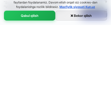
“Sovet davrida 25 ming rublga olgan
fayllardan foydalanamiz. Davom etish orqali siz cookies-dan
“Volga” mashinamdan ayrilganman”
foydalanishga rozilik bildirasiz.
Maxfiylik siyosati Kun.uz
(Hayotiy hikoya)
Qabul qilish
❌ Bekor qilish
19:06 / 15.05.2024
“Jur’atsizligim tufayli to‘rt bolam otasiz
o‘sdi” – hayotiy hikoya
16:18 / 08.05.2024
Tug‘iliboq universitetga borayotgan bolalar
16:16 / 06.05.2024
“Ot aylanib qozig‘ini topadi” deyishardi,
men “qozig‘imni” topolmadim – o‘zga elda
yolg‘iz qolib ketgan odam (Hayotiy hikoya)
14:19 / 02.05.2024
“Qiz tug‘ganim uchun erim tashlab ketdi” –
taqdir sinovlarida sinalayotgan ayol haqida
hayotiy hikoya