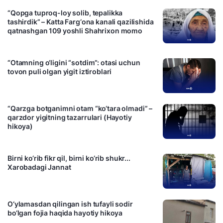
“Qopga tuproq-loy solib, tepalikka
tashirdik” – Katta Farg‘ona kanali qazilishida
qatnashgan 109 yoshli Shahrixon momo
09:28 / 03.09.2024
“Otamning o‘ligini “sotdim”: otasi uchun
tovon puli olgan yigit iztiroblari
16:22 / 02.09.2024
“Qarzga botganimni otam “ko‘tara olmadi” –
qarzdor yigitning tazarrulari (Hayotiy
hikoya)
15:37 / 18.08.2024
Birni ko‘rib fikr qil, birni ko‘rib shukr...
Xarobadagi Jannat
17:48 / 12.08.2024
O‘ylamasdan qilingan ish tufayli sodir
bo‘lgan fojia haqida hayotiy hikoya