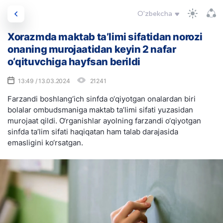
O'zbekcha
Xorazmda maktab ta’limi sifatidan norozi
onaning murojaatidan keyin 2 nafar
o‘qituvchiga hayfsan berildi
13:49 / 13.03.2024
21241
Farzandi boshlang‘ich sinfda o‘qiyotgan onalardan biri
bolalar ombudsmaniga maktab ta’limi sifati yuzasidan
murojaat qildi. O‘rganishlar ayolning farzandi o‘qiyotgan
sinfda ta’lim sifati haqiqatan ham talab darajasida
emasligini ko‘rsatgan.