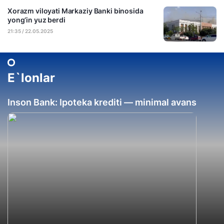
Xorazm viloyati Markaziy Banki binosida
yong‘in yuz berdi
21:35 / 22.05.2025
E`lonlar
Inson Bank: Ipoteka krediti — minimal avans