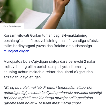
Foto: Getty Images
Xorazm viloyati Gurlan tumanidagi 34-maktabning
boshlang‘ich sinfi o‘quvchisining onasi farzandiga sifatsiz
ta’lim berilayotgani yuzasidan Bolalar ombudsmaniga
murojaat qilgan
.
Murojaatda bola o‘qiydigan sinfga dars beruvchi 2 nafar
o‘qituvchining bilim berish darajasi yetarli emasligi,
shuning uchun maktab direktoridan ularni o‘zgartirish
so‘ralgani qayd etilgan.
“Biroq bu holat maktab direktori tomonidan e’tiborsiz
qoldirilganligi, maktab faoliyati qoniqarsiz darajada ekanligi
bo‘yicha tegishli tashkilotlarga murojaat qilinganligiga
qaramasdan holat yuzasidan mas’ullarga chora