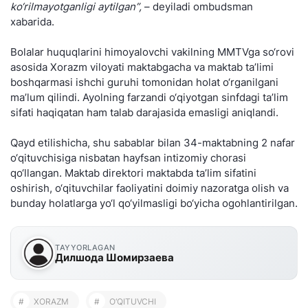
ko‘rilmayotganligi aytilgan”,
– deyiladi ombudsman
xabarida.
Bolalar huquqlarini himoyalovchi vakilning MMTVga so‘rovi
asosida Xorazm viloyati maktabgacha va maktab ta’limi
boshqarmasi ishchi guruhi tomonidan holat o‘rganilgani
ma’lum qilindi. Ayolning farzandi o‘qiyotgan sinfdagi ta’lim
sifati haqiqatan ham talab darajasida emasligi aniqlandi.
Qayd etilishicha, shu sabablar bilan 34-maktabning 2 nafar
o‘qituvchisiga nisbatan hayfsan intizomiy chorasi
qo‘llangan. Maktab direktori maktabda ta’lim sifatini
oshirish, o‘qituvchilar faoliyatini doimiy nazoratga olish va
bunday holatlarga yo‘l qo‘yilmasligi bo‘yicha ogohlantirilgan.
TAYYORLAGAN
Дилшода Шомирзаева
#
XORAZM
#
O‘QITUVCHI