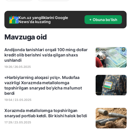
Kun.uz yangiliklarini Google
+ Obuna bo'lish
News'da kuzating
Mavzuga oid
Andijonda tanishlari orqali 100 ming dollar
kredit olib berishni va’da qilgan shaxs
ushlandi
19:26 / 26.05.2025
«Harbiylarning aloqasi yo‘q». Mudofaa
vazirligi Xorazmda metallolomga
topshirilgan snaryad bo‘yicha ma’lumot
berdi
19:54 / 23.05.2025
Xorazmda metallolomga topshirilgan
snaryad portlab ketdi. Bir kishi halok bo‘ldi
17:29 / 23.05.2025