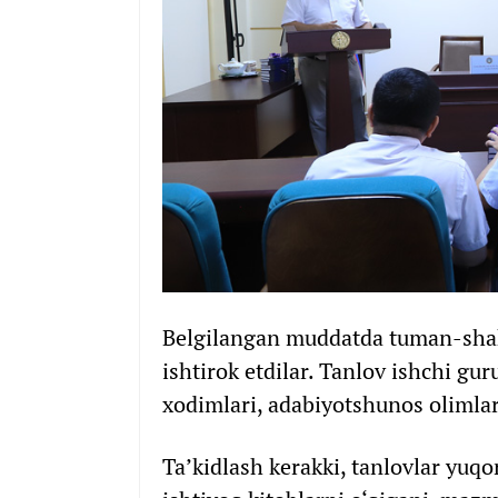
Belgilangan muddatda tuman-shaha
ishtirok etdilar. Tanlov ishchi gu
xodimlari, adabiyotshunos olimlar 
Ta’kidlash kerakki, tanlovlar yuqo