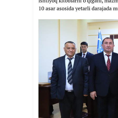
ishtiyoq kitoblarni o‘qigani, mazm
10 asar asosida yetarli darajada m