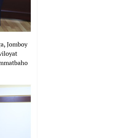
ga, Jomboy
viloyat
qimmatbaho