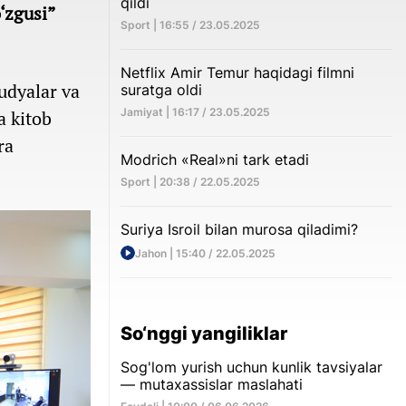
qildi
‘zgusi”
Sport | 16:55 / 23.05.2025
Netflix Amir Temur haqidagi filmni
udyalar va
suratga oldi
Jamiyat | 16:17 / 23.05.2025
a kitob
ra
Modrich «Real»ni tark etadi
Sport | 20:38 / 22.05.2025
Suriya Isroil bilan murosa qiladimi?
Jahon | 15:40 / 22.05.2025
So‘nggi yangiliklar
Sog'lom yurish uchun kunlik tavsiyalar
— mutaxassislar maslahati