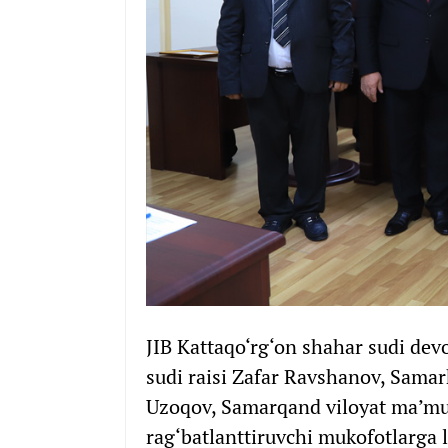
JIB Kattaqo‘rg‘on shahar sudi de
sudi raisi Zafar Ravshanov, Sama
Uzoqov, Samarqand viloyat ma’mur
rag‘batlanttiruvchi mukofotlarga l