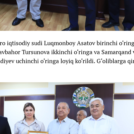
o iqtisodiy sudi Luqmonboy Asatov birinchi o‘rin
Navbahor Tursunova ikkinchi o‘ringa va Samarqand 
ev uchinchi o‘ringa loyiq ko‘rildi. G‘oliblarga 