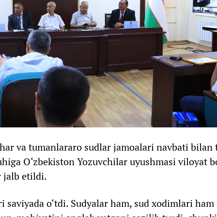
r va tumanlararo sudlar jamoalari navbati bilan 
ruhiga O‘zbekiston Yozuvchilar uyushmasi viloyat b
jalb etildi.
ri saviyada o‘tdi. Sudyalar ham, sud xodimlari ham 