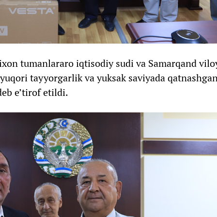
tixon tumanlararo iqtisodiy sudi va Samarqand vilo
yuqori tayyorgarlik va yuksak saviyada qatnashgan
b e’tirof etildi.