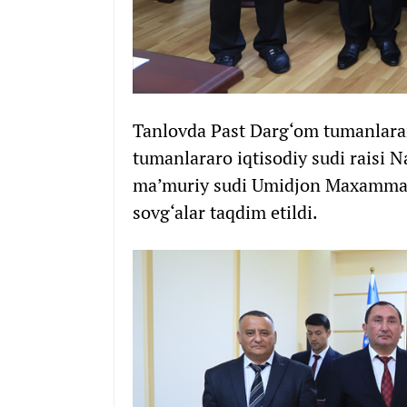
Tanlovda Past Darg‘om tumanlarar
tumanlararo iqtisodiy sudi raisi 
ma’muriy sudi Umidjon Maxammadiy
sovg‘alar taqdim etildi.