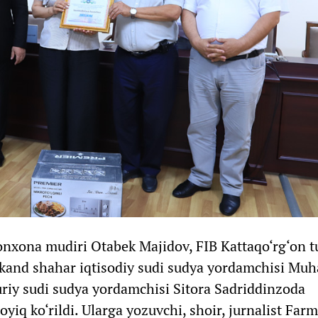
vonxona mudiri Otabek Majidov, FIB Kattaqo‘rg‘on 
rkand shahar iqtisodiy sudi sudya yordamchisi M
iy sudi sudya yordamchisi Sitora Sadriddinzoda
oyiq ko‘rildi. Ularga yozuvchi, shoir, jurnalist Far