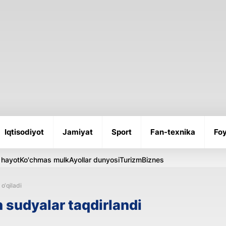
Iqtisodiyot
Jamiyat
Sport
Fan-texnika
Foy
 hayot
Ko'chmas mulk
Ayollar dunyosi
Turizm
Biznes
o‘qiladi
sudyalar taqdirlandi