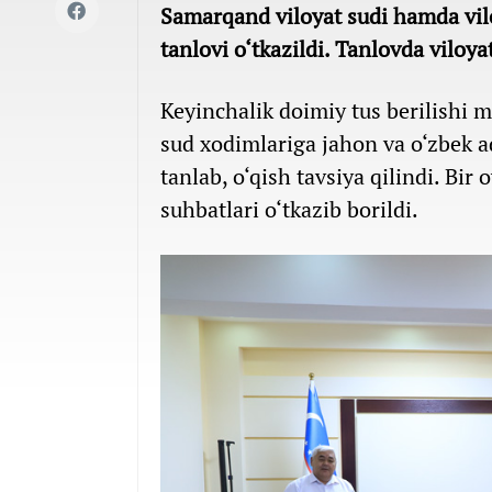
Samarqand viloyat sudi hamda vilo
tanlovi o‘tkazildi. Tanlovda viloy
Keyinchalik doimiy tus berilishi 
sud xodimlariga jahon va o‘zbek ad
tanlab, o‘qish tavsiya qilindi. Bi
suhbatlari o‘tkazib borildi.