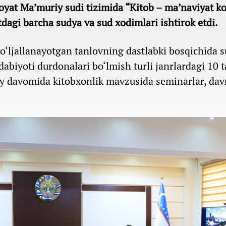
yat Ma’muriy sudi tizimida “Kitob – ma’naviyat ko
atdagi barcha sudya va sud xodimlari ishtirok etdi.
mo‘ljallanayotgan tanlovning dastlabki bosqichida s
abiyoti durdonalari bo‘lmish turli janrlardagi 10 t
r oy davomida kitobxonlik mavzusida seminarlar, dav