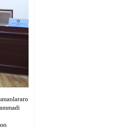
tumanlararo
uhammadi
mon