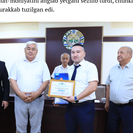
un-mohiyatini anglab yetgani sezilib turdi, chunki
urakkab tuzilgan edi.