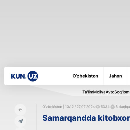
O‘zbekiston
Jahon
Ta'lim
Moliya
Avto
Sog'lom
O‘zbekiston | 10:12 / 27.07.2024
5334
3 daqiqa 
Samarqandda kitobxon 