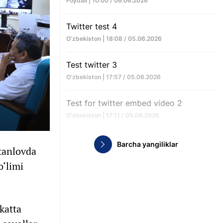
Foydali | 10:00 / 06.06.2026
Twitter test 4
O‘zbekiston | 18:08 / 05.06.2026
Test twitter 3
O‘zbekiston | 17:57 / 05.06.2026
Test for twitter embed video 2
O‘zbekiston | 17:11 / 05.06.2026
Barcha yangiliklar
tanlovda
o‘limi
katta