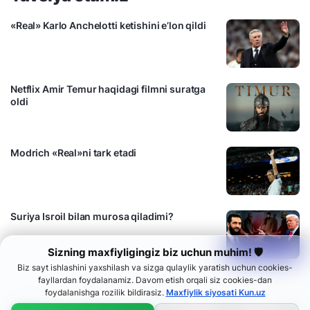
«Real» Karlo Anchelotti ketishini e’lon qildi
Netflix Amir Temur haqidagi filmni suratga
oldi
Modrich «Real»ni tark etadi
Suriya Isroil bilan murosa qiladimi?
Sizning maxfiyligingiz biz uchun muhim! 🛡
Biz sayt ishlashini yaxshilash va sizga qulaylik yaratish uchun cookies-
fayllardan foydalanamiz. Davom etish orqali siz cookies-dan
foydalanishga rozilik bildirasiz.
Maxfiylik siyosati Kun.uz