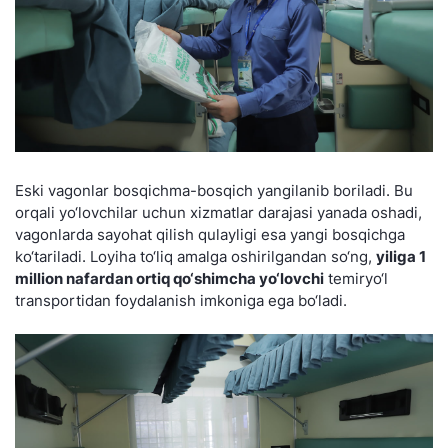
Eski vagonlar bosqichma-bosqich yangilanib boriladi. Bu
orqali yo‘lovchilar uchun xizmatlar darajasi yanada oshadi,
vagonlarda sayohat qilish qulayligi esa yangi bosqichga
ko‘tariladi. Loyiha to‘liq amalga oshirilgandan so‘ng,
yiliga 1
million nafardan ortiq qo‘shimcha yo‘lovchi
temiryo‘l
transportidan foydalanish imkoniga ega bo‘ladi.