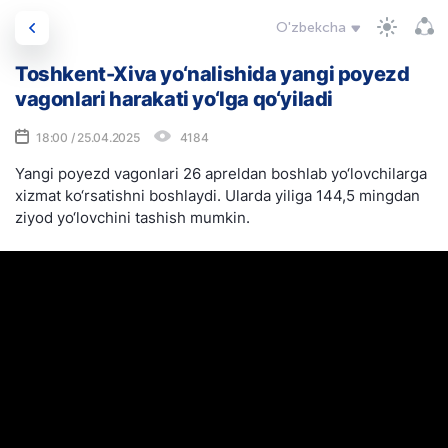
O'zbekcha
Toshkent-Xiva yo‘nalishida yangi poyezd
vagonlari harakati yo‘lga qo‘yiladi
18:00 / 25.04.2025
4184
Yangi poyezd vagonlari 26 apreldan boshlab yo‘lovchilarga
xizmat ko‘rsatishni boshlaydi. Ularda yiliga 144,5 mingdan
ziyod yo‘lovchini tashish mumkin.