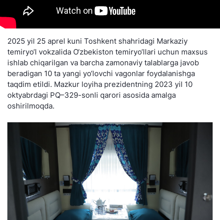
2025 yil 25 aprel kuni Toshkent shahridagi Markaziy
temiryo‘l vokzalida O‘zbekiston temiryo‘llari uchun maxsus
ishlab chiqarilgan va barcha zamonaviy talablarga javob
beradigan 10 ta yangi yo‘lovchi vagonlar foydalanishga
taqdim etildi. Mazkur loyiha prezidentning 2023 yil 10
oktyabrdagi PQ–329-sonli qarori asosida amalga
oshirilmoqda.