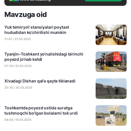
Mavzuga oid
Yuk temiryo‘l stansiyalari poytaxt
hududidan ko‘chirilishi mumkin
21:47 / 27.05.2025
Tyanjin–Toshkent yo‘nalishidagi birinchi
poyezd jo‘nab ketdi
07:39 / 22.05.2025
Xivadagi Dishan qal’a qayta tiklanadi
20:30 / 20.05.2025
Toshkentda poyezd ustida suratga
tushmoqchi bo‘lgan bolalarni tok urdi
08:48 / 16.05.2025