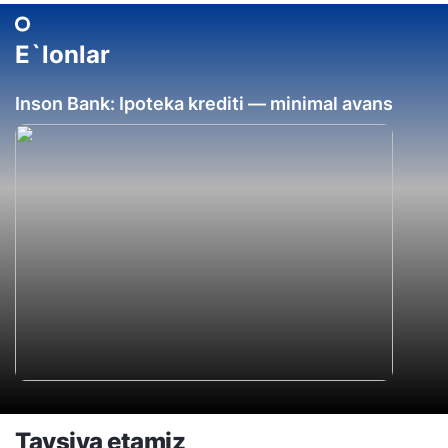
E`lonlar
Inson Bank: Ipoteka krediti — minimal avans
Tavsiya etamiz