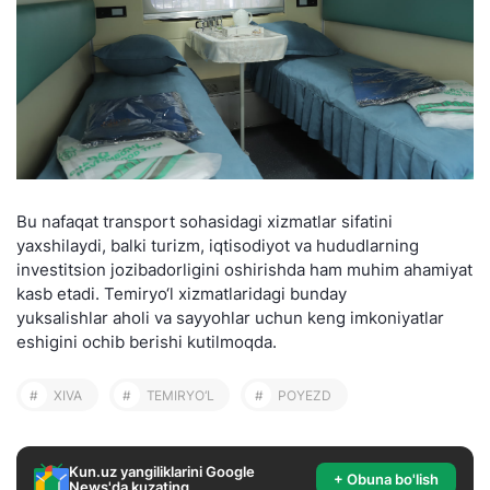
Bu nafaqat transport sohasidagi xizmatlar sifatini
yaxshilaydi, balki turizm, iqtisodiyot va hududlarning
investitsion jozibadorligini oshirishda ham muhim ahamiyat
kasb etadi. Temiryo‘l xizmatlaridagi bunday
yuksalishlar aholi va sayyohlar uchun keng imkoniyatlar
eshigini ochib berishi kutilmoqda.
#
XIVA
#
TEMIRYO‘L
#
POYEZD
Kun.uz yangiliklarini Google
+ Obuna bo'lish
News'da kuzating