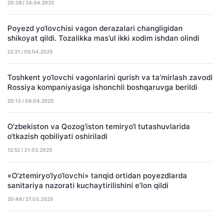
20:38 / 24.04.2025
Poyezd yo‘lovchisi vagon derazalari changligidan
shikoyat qildi. Tozalikka mas’ul ikki xodim ishdan olindi
22:21 / 08.04.2025
Toshkent yo‘lovchi vagonlarini qurish va ta’mirlash zavodi
Rossiya kompaniyasiga ishonchli boshqaruvga berildi
20:13 / 08.04.2025
O‘zbekiston va Qozog‘iston temiryo‘l tutashuvlarida
o‘tkazish qobiliyati oshiriladi
12:52 / 31.03.2025
«O‘ztemiryo‘lyo‘lovchi» tanqid ortidan poyezdlarda
sanitariya nazorati kuchaytirilishini e’lon qildi
20:49 / 27.03.2025