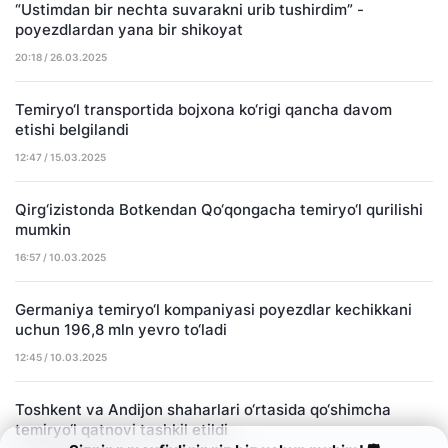
“Ustimdan bir nechta suvarakni urib tushirdim” -
poyezdlardan yana bir shikoyat
20:18 / 26.03.2025
Temiryo‘l transportida bojxona ko‘rigi qancha davom
etishi belgilandi
12:47 / 15.03.2025
Qirg‘izistonda Botkendan Qo‘qongacha temiryo‘l qurilishi
mumkin
16:57 / 10.03.2025
Germaniya temiryo‘l kompaniyasi poyezdlar kechikkani
uchun 196,8 mln yevro to‘ladi
12:45 / 10.03.2025
Toshkent va Andijon shaharlari o‘rtasida qo‘shimcha
temiryo‘l qatnovi tashkil etildi