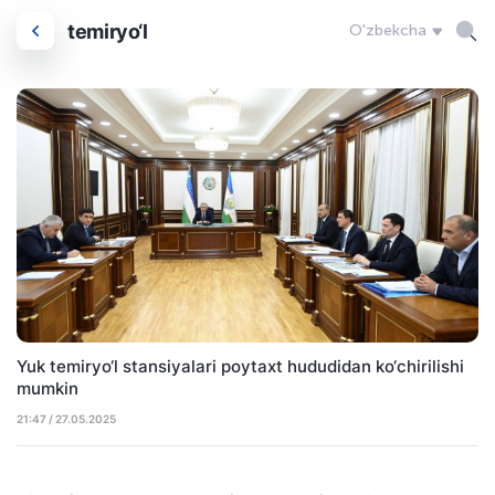
temiryo‘l
O'zbekcha
Yuk temiryo‘l stansiyalari poytaxt hududidan ko‘chirilishi
mumkin
21:47 / 27.05.2025