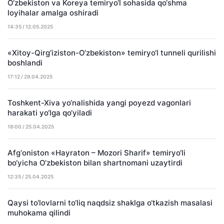
O‘zbekiston va Koreya temiryo‘l sohasida qo‘shma
loyihalar amalga oshiradi
14:35 / 12.05.2025
«Xitoy-Qirg‘iziston-O‘zbekiston» temiryo‘l tunneli qurilishi
boshlandi
17:12 / 29.04.2025
Toshkent-Xiva yo‘nalishida yangi poyezd vagonlari
harakati yo‘lga qo‘yiladi
18:00 / 25.04.2025
Afg‘oniston «Hayraton – Mozori Sharif» temiryo‘li
bo‘yicha O‘zbekiston bilan shartnomani uzaytirdi
12:35 / 25.04.2025
Qaysi to‘lovlarni to‘liq naqdsiz shaklga o‘tkazish masalasi
muhokama qilindi