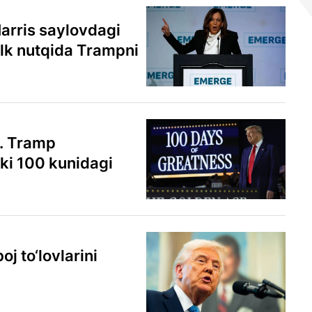
arris saylovdagi
ilk nutqida Trampni
». Tramp
bki 100 kunidagi
j to‘lovlarini