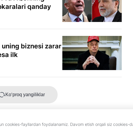
okaralari qanday
uning biznesi zarar
sa ilk
Ko‘proq yangiliklar
chun cookies-fayllardan foydalanamiz. Davom etish orqali siz cookies-
eklama
Kun.uz jamoasi