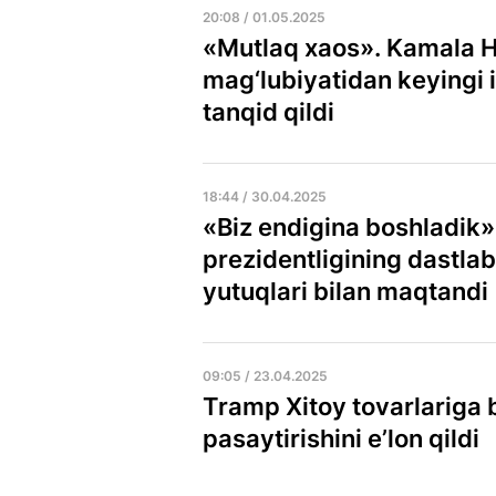
20:08 / 01.05.2025
«Mutlaq xaos». Kamala H
mag‘lubiyatidan keyingi 
tanqid qildi
18:44 / 30.04.2025
«Biz endigina boshladik
prezidentligining dastla
yutuqlari bilan maqtandi
09:05 / 23.04.2025
Tramp Xitoy tovarlariga bo
pasaytirishini e’lon qildi