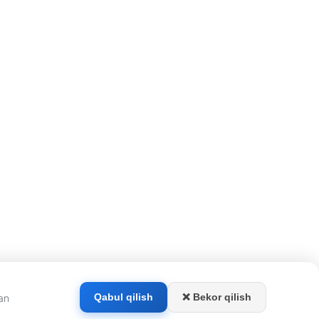
❌ Bekor qilish
Qabul qilish
dan