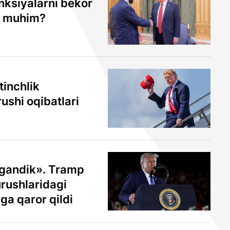
nksiyalarni bekor
n muhim?
inchlik
ushi oqibatlari
tgandik». Tramp
urushlaridagi
ga qaror qildi