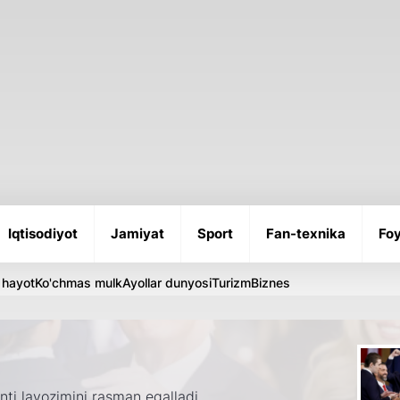
Iqtisodiyot
Jamiyat
Sport
Fan-texnika
Foy
 hayot
Ko'chmas mulk
Ayollar dunyosi
Turizm
Biznes
i lavozimini rasman egalladi.