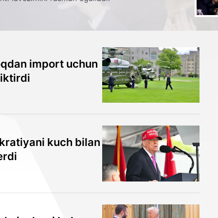
oqdan import uchun
iktirdi
atiyani kuch bilan
erdi