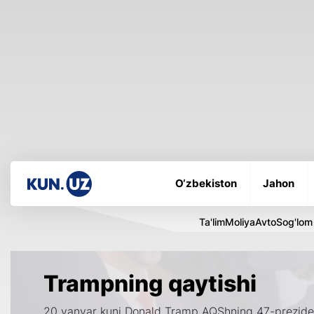
O‘zbekiston
Jahon
Ta'lim
Moliya
Avto
Sog'lom
Trampning qaytishi
20 yanvar kuni Donald Tramp AQShning 47-prezident