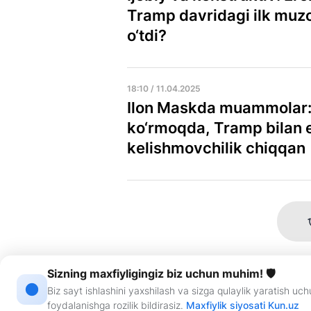
Tramp davridagi ilk muz
o‘tdi?
18:10 / 11.04.2025
Ilon Maskda muammolar: 
ko‘rmoqda, Tramp bilan e
kelishmovchilik chiqqan
Sizning maxfiyligingiz biz uchun muhim! 🛡
Biz sayt ishlashini yaxshilash va sizga qulaylik yaratish u
Sayt haqida
RSS
Aloqa
R
foydalanishga rozilik bildirasiz.
Maxfiylik siyosati Kun.uz