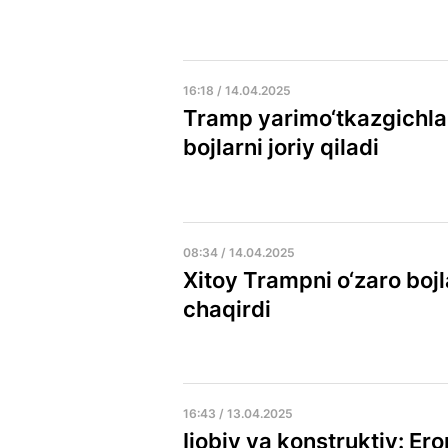
16:18 / 14.04.2025
Tramp yarimo‘tkazgichla
bojlarni joriy qiladi
08:34 / 14.04.2025
Xitoy Trampni o‘zaro bojl
chaqirdi
16:43 / 13.04.2025
Ijobiy va konstruktiv: E