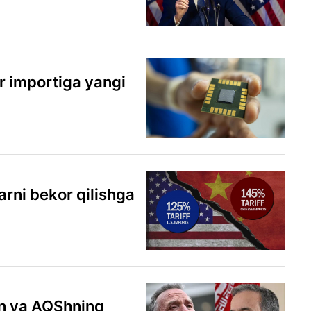
r importiga yangi
arni bekor qilishga
ron va AQShning