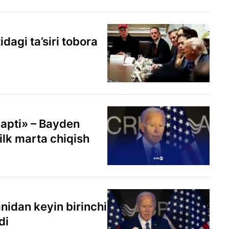
agi ta’siri tobora
yapti» – Bayden
ilk marta chiqish
nidan keyin birinchi
di