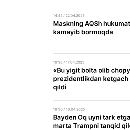
14:42 / 22.04.2025
Maskning AQSh hukumatid
kamayib bormoqda
16:36 / 17.04.2025
«Bu yigit bolta olib chop
prezidentlikdan ketgach 
qildi
16:50 / 16.04.2025
Bayden Oq uyni tark etga
marta Trampni tanqid qil