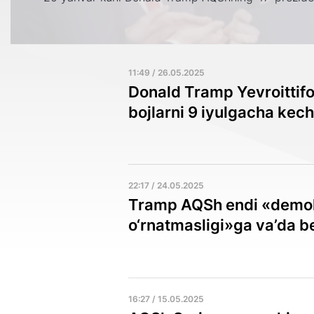
11:49 / 26.05.2025
Donald Tramp Yevroittif
bojlarni 9 iyulgacha kech
22:17 / 24.05.2025
Tramp AQSh endi «demokr
o‘rnatmasligi»ga va’da b
16:27 / 15.05.2025