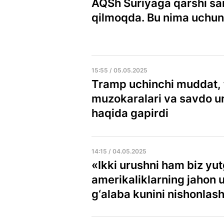
AQSh Suriyaga qarshi sa
qilmoqda. Bu nima uchu
15:55 / 05.05.2025
Tramp uchinchi muddat, t
muzokaralari va savdo ur
haqida gapirdi
14:15 / 04.05.2025
«Ikki urushni ham biz yu
amerikaliklarning jahon 
g‘alaba kunini nishonlash