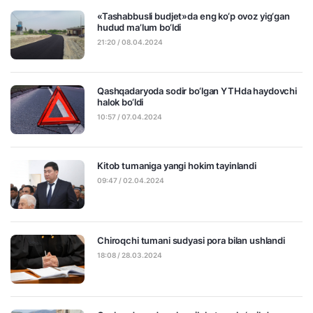
«Tashabbusli budjet»da eng ko‘p ovoz yig‘gan
hudud ma’lum bo‘ldi
21:20 / 08.04.2024
Qashqadaryoda sodir bo‘lgan YTHda haydovchi
halok bo‘ldi
10:57 / 07.04.2024
Kitob tumaniga yangi hokim tayinlandi
09:47 / 02.04.2024
Chiroqchi tumani sudyasi pora bilan ushlandi
18:08 / 28.03.2024