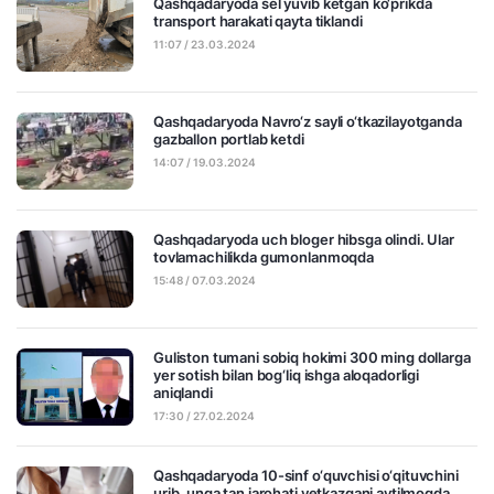
Qashqadaryoda sel yuvib ketgan ko‘prikda
transport harakati qayta tiklandi
11:07 / 23.03.2024
Qashqadaryoda Navro‘z sayli o‘tkazilayotganda
gazballon portlab ketdi
14:07 / 19.03.2024
Qashqadaryoda uch bloger hibsga olindi. Ular
tovlamachilikda gumonlanmoqda
15:48 / 07.03.2024
Guliston tumani sobiq hokimi 300 ming dollarga
yer sotish bilan bog‘liq ishga aloqadorligi
aniqlandi
17:30 / 27.02.2024
Qashqadaryoda 10-sinf o‘quvchisi o‘qituvchini
urib, unga tan jarohati yetkazgani aytilmoqda