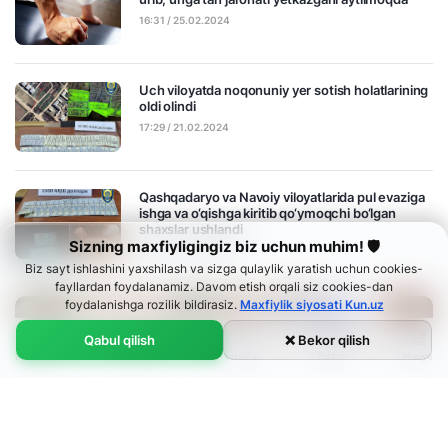
16:31 / 25.02.2024
Uch viloyatda noqonuniy yer sotish holatlarining
oldi olindi
17:29 / 21.02.2024
Qashqadaryo va Navoiy viloyatlarida pul evaziga
ishga va o‘qishga kiritib qo‘ymoqchi bo‘lgan
shaxslar ushlandi
Sizning maxfiyligingiz biz uchun muhim! 🛡
11:33 / 15.02.2024
Biz sayt ishlashini yaxshilash va sizga qulaylik yaratish uchun cookies-
fayllardan foydalanamiz. Davom etish orqali siz cookies-dan
foydalanishga rozilik bildirasiz.
Maxfiylik siyosati Kun.uz
Qabul qilish
❌ Bekor qilish
Audio
Bosh sahifa
Menyu
Lenta
Ko‘rsatuvlar