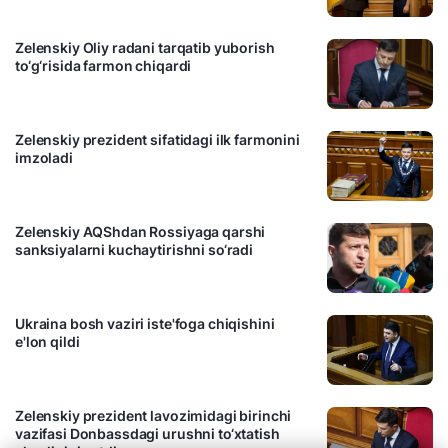
Zelenskiy Oliy radani tarqatib yuborish
to‘g‘risida farmon chiqardi
20:17 / 21.05.2019
Zelenskiy prezident sifatidagi ilk farmonini
imzoladi
10:21 / 21.05.2019
Zelenskiy AQShdan Rossiyaga qarshi
sanksiyalarni kuchaytirishni so‘radi
00:01 / 21.05.2019
Ukraina bosh vaziri iste'foga chiqishini
e'lon qildi
20:21 / 20.05.2019
Zelenskiy prezident lavozimidagi birinchi
vazifasi Donbassdagi urushni to‘xtatish