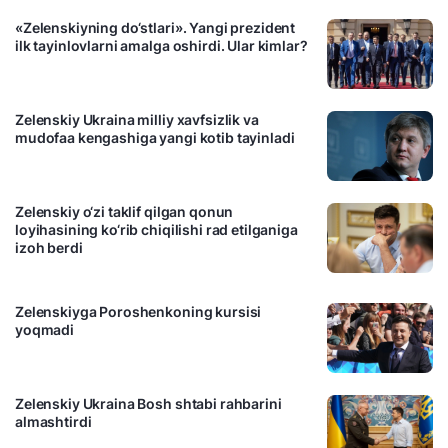
«Zelenskiyning do‘stlari». Yangi prezident
ilk tayinlovlarni amalga oshirdi. Ular kimlar?
22:40 / 23.05.2019
Zelenskiy Ukraina milliy xavfsizlik va
mudofaa kengashiga yangi kotib tayinladi
07:31 / 23.05.2019
Zelenskiy o‘zi taklif qilgan qonun
loyihasining ko‘rib chiqilishi rad etilganiga
izoh berdi
23:57 / 22.05.2019
Zelenskiyga Poroshenkoning kursisi
yoqmadi
20:41 / 22.05.2019
Zelenskiy Ukraina Bosh shtabi rahbarini
almashtirdi
09:51 / 22.05.2019