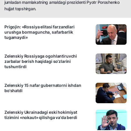
jumladan mamlakatning amaldagi prezidenti Pyotr Poroshenko
hujjat topshirgan.
Prigojin: «Rossiya elitasi farzandlari
urushga bormaguncha, safarbarlik
tugamaydi»
20:38 / 31.10.2022
Zelenskiy Rossiyaga ogohlantiruvchi
zarbalar berish haqidagi so‘zlarini
tushuntirdi
23:36 / 07.10.2022
Zelenskiy 15 nafar gubernatorni ishdan
bo‘shatdi
18:17 / 11.06.2019
Zelenskiy Ukrainadagi eski hokimiyat
tizimini «nokaut» qilishga va'da berdi
17:00 / 09.06.2019