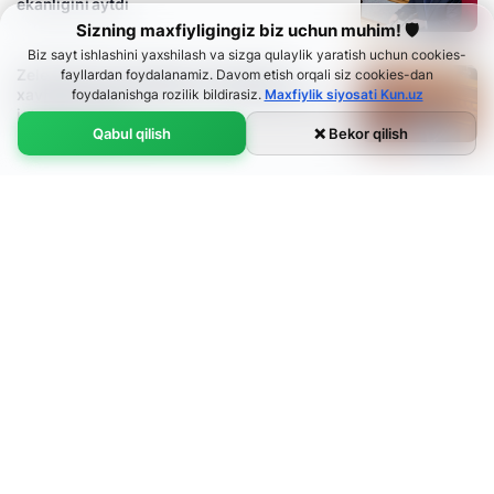
ekanligini aytdi
Sizning maxfiyligingiz biz uchun muhim! 🛡
18:22 / 20.05.2019
Biz sayt ishlashini yaxshilash va sizga qulaylik yaratish uchun cookies-
Zelenskiyning nutqidan so‘ng Ukraina
fayllardan foydalanamiz. Davom etish orqali siz cookies-dan
xavfsizlik xizmati rahbari va Mudofaa vaziri
foydalanishga rozilik bildirasiz.
Maxfiylik siyosati Kun.uz
iste'foga chiqdi
Qabul qilish
❌ Bekor qilish
15:20 / 20.05.2019
Zelenskiy amaldorlardan ish kabinetlariga
uning suratlarini qo‘ymasliklarini so‘radi
14:40 / 20.05.2019
Zelenskiy Radaga qarshi. U inauguratsiyasi
vaqtida parlamentni tarqatib yuborishini
e'lon qildi
13:00 / 20.05.2019
Zelenskiy Ukraina prezidenti lavozimiga
kirishdi
12:50 / 20.05.2019