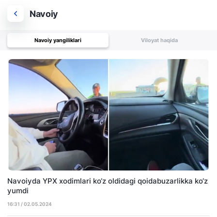
Navoiy
Navoiy yangiliklari
Viloyat haqida
Navoiyda YPX xodimlari ko‘z oldidagi qoidabuzarlikka ko‘z
yumdi
16:31 / 02.05.2024