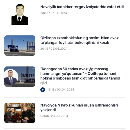
Navoiylik tadbirkor tergov izolyatorida vafot etdi
23:15 / 27.04.2024
Qiziltepa «zamhokimi»ning bosimi bilan ovoz
to‘plangan loyihalar bekor qilinishi kerak
20:16 / 05.04.2024
“Kechgacha 50 tadan ovoz yig‘masang
hammangni yo‘qotaman” – Qiziltepa tumani
hokimi o‘rinbosari tashkilot rahbarlariga tahdid
qildi
15:18 / 03.04.2024
Navoiyda Navro‘z kunlari urush qahramonlari
yo‘qlandi
08:36 / 23.03.2024