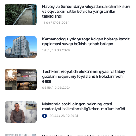
Navoiy va Surxondaryo viloyatlarida ichimlik suvi
va oqova xizmatlar bo‘yicha yangi tariflar
tasdiqlandi
11:09 / 17.03.2024
Karmanadagi uyda yuzaga kelgan holatga bazalt
qoplamasi suvga bo‘kishi sabab bo‘lgan
19:51 / 13.03.2024
Toshkent viloyatida elektr energiyasi va tabiiy
gazdan noqonuniy foydalanish holatlari fosh
etildi
09:56 / 10.03.2024
Maktabda sochi olingan bolaning otasi
madaniyat bo‘limi boshlig‘i ekani ma’lum bo‘ldi
20:44 / 26.02.2024