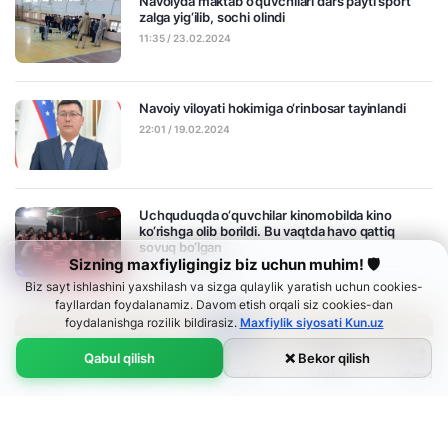
Navoiyda maktab o‘quvchilari dars payti sport
zalga yig‘ilib, sochi olindi
11:35 / 23.02.2024
Navoiy viloyati hokimiga o‘rinbosar tayinlandi
22:01 / 19.02.2024
Uchquduqda o‘quvchilar kinomobilda kino
ko‘rishga olib borildi. Bu vaqtda havo qattiq
sovuq bo‘lgan
Sizning maxfiyligingiz biz uchun muhim! 🛡
12:59 / 18.02.2024
Biz sayt ishlashini yaxshilash va sizga qulaylik yaratish uchun cookies-
fayllardan foydalanamiz. Davom etish orqali siz cookies-dan
foydalanishga rozilik bildirasiz.
Maxfiylik siyosati Kun.uz
Qabul qilish
❌ Bekor qilish
Audio
Bosh sahifa
Menyu
Lenta
Ko‘rsatuvlar