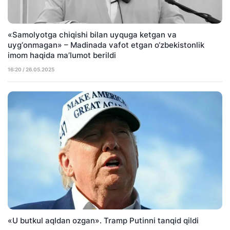
«Samolyotga chiqishi bilan uyquga ketgan va
uyg‘onmagan» – Madinada vafot etgan o‘zbekistonlik
imom haqida ma’lumot berildi
16:20 / 26.05.2025
«U butkul aqldan ozgan». Tramp Putinni tanqid qildi