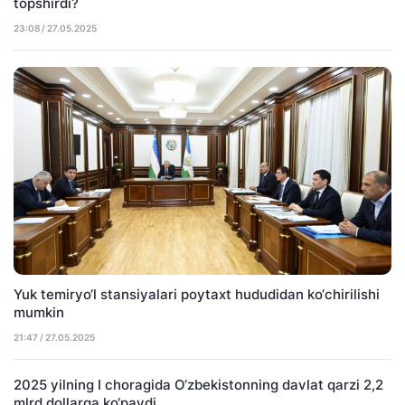
topshirdi?
23:08 / 27.05.2025
Yuk temiryo‘l stansiyalari poytaxt hududidan ko‘chirilishi
mumkin
21:47 / 27.05.2025
2025 yilning I choragida O‘zbekistonning davlat qarzi 2,2
mlrd dollarga ko‘paydi