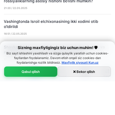
rossiyaliklarning asosiy nishoni bo‘lishi mumkin?
21:20 / 22.05.2025
Vashingtonda Isroil elchixonasining ikki xodimi otib
o‘ldirildi
16:51 / 22.05.2025
Shavkat Mirziyoyev Ukraina mojarosini diplomatiya va
Sizning maxfiyligingiz biz uchun muhim! 🛡
muzokaralar yo‘li bilan hal etishga chaqirdi
Biz sayt ishlashini yaxshilash va sizga qulaylik yaratish uchun cookies-
fayllardan foydalanamiz. Davom etish orqali siz cookies-dan
17:07 / 21.05.2025
foydalanishga rozilik bildirasiz.
Maxfiylik siyosati Kun.uz
Qabul qilish
❌ Bekor qilish
Audio
Bosh sahifa
Menyu
Lenta
Ko‘rsatuvlar