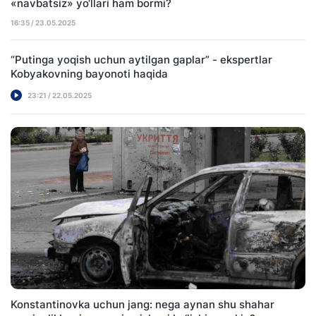
«navbatsiz» yo‘llari ham bormi?
16:35 / 23.05.2025
“Putinga yoqish uchun aytilgan gaplar” - ekspertlar
Kobyakovning bayonoti haqida
23:21 / 22.05.2025
Konstantinovka uchun jang: nega aynan shu shahar