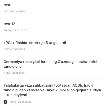
test
12:21 / 04.10.2025
test 12
00:00 / 03.10.2025
«PSJ» finalda «Inter»ga 5 ta gol urdi
18:27 / 01.06.2025
Germaniya rasmiylari Isroilning G‘azodagi harakatlarini
tanqid qildi
13:59 / 28.05.2025
Talabalarga viza suhbatlarini to‘xtatgan AQSh, Isroilni
tanqid qilgan kansler va Hayit kunini e’lon qilgan Saudiya
– kun dayjesti
13:40 / 28.05.2025