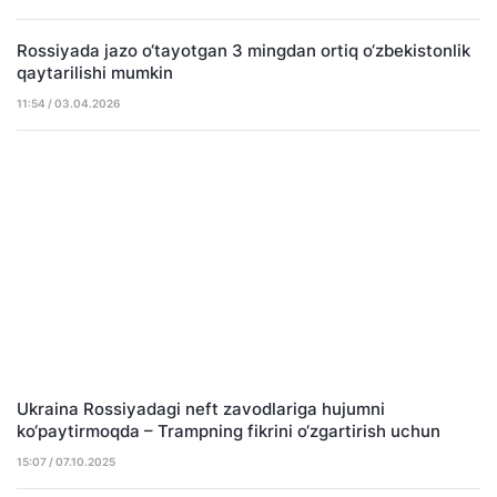
Rossiyada jazo o‘tayotgan 3 mingdan ortiq o‘zbekistonlik
qaytarilishi mumkin
11:54 / 03.04.2026
Ukraina Rossiyadagi neft zavodlariga hujumni
ko‘paytirmoqda – Trampning fikrini o‘zgartirish uchun
15:07 / 07.10.2025