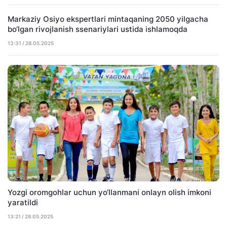
Markaziy Osiyo ekspertlari mintaqaning 2050 yilgacha
bo‘lgan rivojlanish ssenariylari ustida ishlamoqda
13:31 / 28.05.2025
Yozgi oromgohlar uchun yo‘llanmani onlayn olish imkoni
yaratildi
13:21 / 28.05.2025