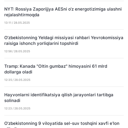
NYT: Rossiya Zaporijjya AESni o‘z energotizimiga ulashni
rejalashtirmoqda
13:11 / 28.05.2025
O‘zbekistonning YeIdagi missiyasi rahbari Yevrokomissiya
raisiga ishonch yorliqlarini topshirdi
12:56 / 28.05.2025
Tramp: Kanada "Oltin gumbaz" himoyasini 61 mlrd
dollarga oladi
12:35 / 28.05.2025
Hayvonlarni identifikatsiya qilish jarayonlari tartibga
solinadi
12:23 / 28.05.2025
O‘zbekistonning 9 viloyatida sel-suv toshqini xavfi e’lon