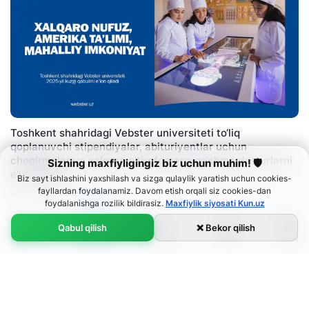
Toshkent shahridagi Vebster universiteti to‘liq
qoplanuvchi stipendiyalar, abituriyentlar uchun
chegirmalar va xalqaro e’tirofga ega qo‘shma dasturlarni
Sizning maxfiyligingiz biz uchun muhim! 🛡
e’lon qiladi
Biz sayt ishlashini yaxshilash va sizga qulaylik yaratish uchun cookies-
fayllardan foydalanamiz. Davom etish orqali siz cookies-dan
Reklama
11:30 / 28.05.2025
foydalanishga rozilik bildirasiz.
Maxfiylik siyosati Kun.uz
Qabul qilish
❌ Bekor qilish
Germaniyadagi qochqinlar soni 3,5 million kishiga yetdi
Audio
Bosh sahifa
Menyu
Lenta
Ko‘rsatuvlar
11:22 / 28.05.2025
AQSh dunyo bo‘ylab xorijiy talabalar uchun viza
Ўзбекча
suhbatlarini to‘xtatmoqda