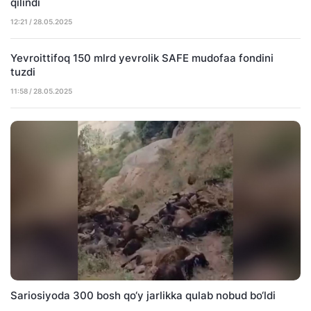
qilindi
12:21 / 28.05.2025
Yevroittifoq 150 mlrd yevrolik SAFE mudofaa fondini
tuzdi
11:58 / 28.05.2025
Sariosiyoda 300 bosh qo‘y jarlikka qulab nobud bo‘ldi